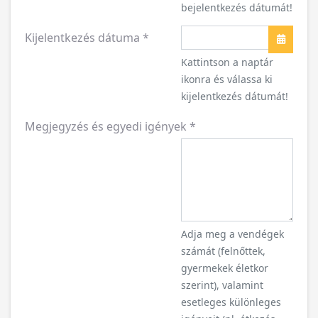
bejelentkezés dátumát!
Kijelentkezés dátuma
*
Naptár
Kattintson a naptár
ikonra és válassa ki
kijelentkezés dátumát!
Megjegyzés és egyedi igények
*
Adja meg a vendégek
számát (felnőttek,
gyermekek életkor
szerint), valamint
esetleges különleges