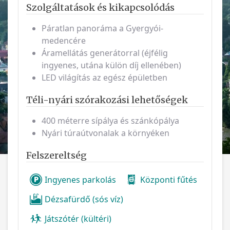
Szolgáltatások és kikapcsolódás
Páratlan panoráma a Gyergyói-
medencére
Áramellátás generátorral (éjfélig
ingyenes, utána külön díj ellenében)
LED világítás az egész épületben
Téli-nyári szórakozási lehetőségek
400 méterre sípálya és szánkópálya
Nyári túraútvonalak a környéken
Felszereltség
Ingyenes parkolás
Központi fűtés
Dézsafürdő (sós víz)
Játszótér (kültéri)