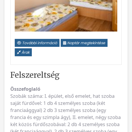
További információ
Naptár megtekintése
Árak
Felszereltség
Összefoglaló
Szobák száma: I. épület, első emelet, hat szoba
saját fürdővel: 1 db 4 személyes szoba (két
franciaággyal) 2 db 3 személyes szoba (egy
francia és egy szimpla ágy), II. emelet, négy szoba
két közös fürdőszobával: 2 db 4 személyes szoba
(két franciaággyal), 2 db 3 személyes szoba (egy