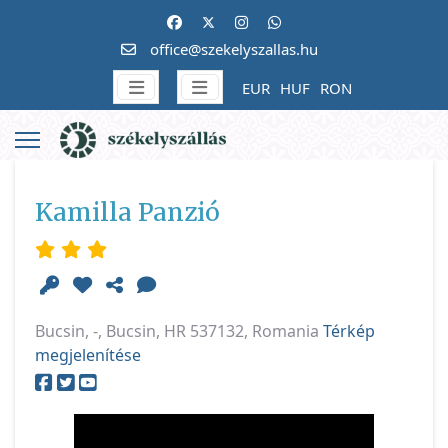
office@szekelyszallas.hu
EUR
HUF
RON
Kamilla Panzió
Bucsin, -, Bucsin, HR 537132, Romania
Térkép
megjelenítése