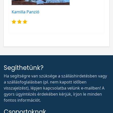
Kamilla Panzió
Segíthetünk?
Ha segítségre van szüksége a szálláshirdetésben vagy
a szállásfoglalásban (pl. nem kapott időben
visszajelzést), lépjen kapcsolatba velünk e-mailben! A
gyors ügyintézés érdekében kérjük, írjon le minden
fontos információt.
Csoportoknak