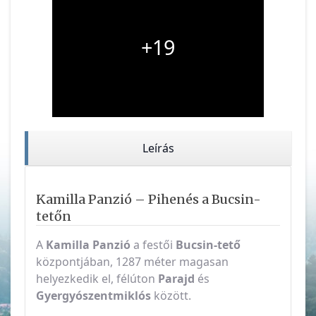
+19
Leírás
Kamilla Panzió – Pihenés a Bucsin-
tetőn
A
Kamilla Panzió
a festői
Bucsin-tető
központjában, 1287 méter magasan
helyezkedik el, félúton
Parajd
és
Gyergyószentmiklós
között.