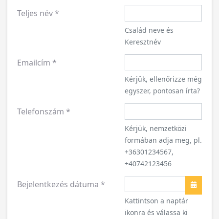
Teljes név
*
Család neve és
Keresztnév
Emailcím
*
Kérjük, ellenőrizze még
egyszer, pontosan írta?
Telefonszám
*
Kérjük, nemzetközi
formában adja meg, pl.
+36301234567,
+40742123456
Bejelentkezés dátuma
*
Naptár
Kattintson a naptár
ikonra és válassa ki