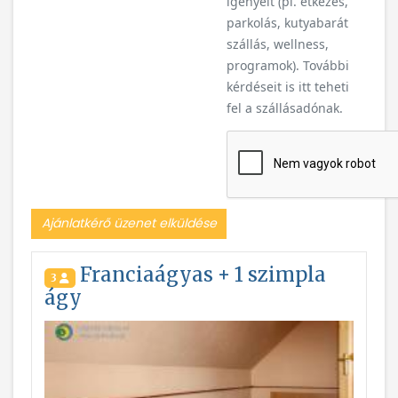
igényeit (pl. étkezés,
parkolás, kutyabarát
szállás, wellness,
programok). További
kérdéseit is itt teheti
fel a szállásadónak.
Ajánlatkérő üzenet elküldése
Franciaágyas + 1 szimpla
3
ágy