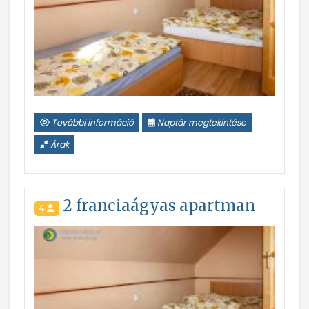
További információ
Naptár megtekintése
Árak
2 franciaágyas apartman
4