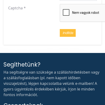
Captcha
*
Indítás
Segíthetünk?
Ha segítségre van szüksége a szálláshirdetésben vagy
a szállásfoglalásban (pl. nem kapott időben
visszajelzést), lépjen kapcsolatba velünk e-mailben! A
gyors ügyintézés érdekében kérjük, írjon le minden
fontos információt.