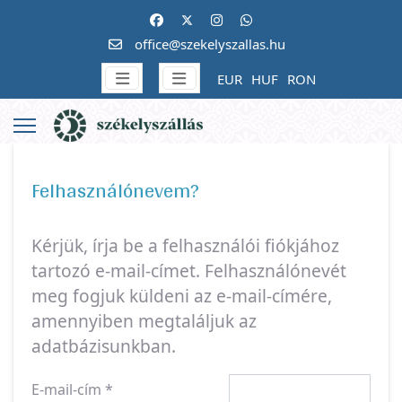
office@szekelyszallas.hu
EUR
HUF
RON
Felhasználónevem?
Kérjük, írja be a felhasználói fiókjához
tartozó e-mail-címet. Felhasználónevét
meg fogjuk küldeni az e-mail-címére,
amennyiben megtaláljuk az
adatbázisunkban.
E-mail-cím
*