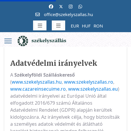
office@szekelyszallas.hu
EUR
HUF
RON
Adatvédelmi irányelvek
A
Székelyföldi Szálláskereső
(
www.szekelyszallas.hu
,
www.szekelyszallas.ro
,
www.cazareinsecuime.ro
,
www.szekelyszallas.eu
)
adatvédelmi irányelvei az Európai Unió által
elfogadott 2016/679 számú Általános
Adatvédelmi Rendelet (GDPR) alapján kerültek
kidolgozásra. Az irányelvek célja, hogy biztosítsák
a személyes adatok védelmét és átlátható