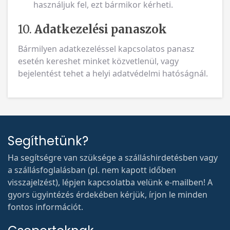
használjuk fel, ezt bármikor kérheti.
10.
Adatkezelési panaszok
Bármilyen adatkezeléssel kapcsolatos panasz
esetén kereshet minket közvetlenül, vagy
bejelentést tehet a helyi adatvédelmi hatóságnál.
Segíthetünk?
Ha segítségre van szüksége a szálláshirdetésben vagy
a szállásfoglalásban (pl. nem kapott időben
visszajelzést), lépjen kapcsolatba velünk e-mailben! A
gyors ügyintézés érdekében kérjük, írjon le minden
fontos információt.