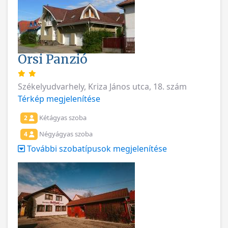
Orsi Panzió
Székelyudvarhely, Kriza János utca, 18. szám
Térkép megjelenítése
Kétágyas szoba
2
Négyágyas szoba
4
További szobatípusok megjelenítése