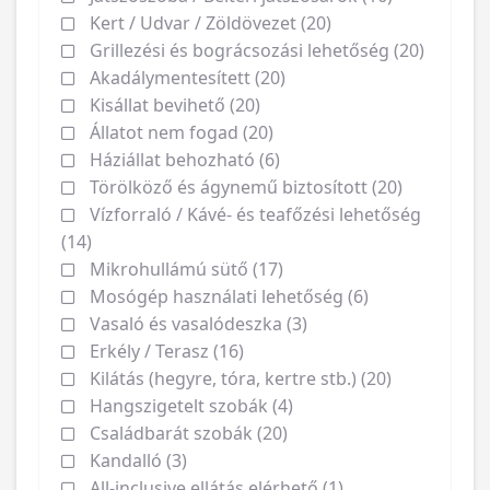
Kert / Udvar / Zöldövezet (20)
Grillezési és bográcsozási lehetőség (20)
Akadálymentesített (20)
Kisállat bevihető (20)
Állatot nem fogad (20)
Háziállat behozható (6)
Törölköző és ágynemű biztosított (20)
Vízforraló / Kávé- és teafőzési lehetőség
(14)
Mikrohullámú sütő (17)
Mosógép használati lehetőség (6)
Vasaló és vasalódeszka (3)
Erkély / Terasz (16)
Kilátás (hegyre, tóra, kertre stb.) (20)
Hangszigetelt szobák (4)
Családbarát szobák (20)
Kandalló (3)
All-inclusive ellátás elérhető (1)