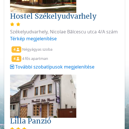
Hostel Székelyudvarhely
Székelyudvarhely, Nicolae Bălcescu utca 4/A szám
Térkép megjelenítése
Négyágyas szoba
4
4 fős apartman
4
További szobatípusok megjelenítése
Lilla Panzió