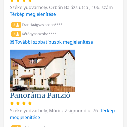
Székelyudvarhely, Orbán Balázs utca , 106. szám
Térkép megjelenítése
Franciaágyas szoba****
2
Kétágyas szoba****
2
További szobatípusok megjelenítése
Panoráma Panzió
Székelyudvarhely, Móricz Zsigmond u. 76.
Térkép
megjelenítése