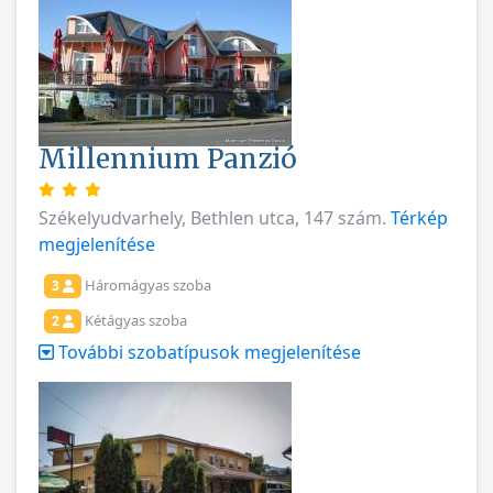
Millennium Panzió
Székelyudvarhely, Bethlen utca, 147 szám.
Térkép
megjelenítése
Háromágyas szoba
3
Kétágyas szoba
2
További szobatípusok megjelenítése