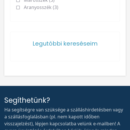
Marosszék (3)
Aranyosszék (3)
Legutóbbi kereséseim
Segíthetünk?
Ha segítségre van szüksége a szálláshirdetésben vagy
a szállásfoglalásban (pl. nem kapott időben
visszajelzést), lépjen kapcsolatba velünk e-mailben! A