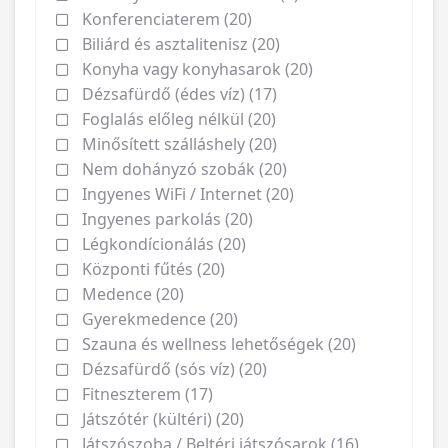
Konferenciaterem (20)
Biliárd és asztalitenisz (20)
Konyha vagy konyhasarok (20)
Dézsafürdő (édes víz) (17)
Foglalás előleg nélkül (20)
Minősített szálláshely (20)
Nem dohányzó szobák (20)
Ingyenes WiFi / Internet (20)
Ingyenes parkolás (20)
Légkondícionálás (20)
Központi fűtés (20)
Medence (20)
Gyerekmedence (20)
Szauna és wellness lehetőségek (20)
Dézsafürdő (sós víz) (20)
Fitneszterem (17)
Játszótér (kültéri) (20)
Játszószoba / Beltéri játszósarok (16)