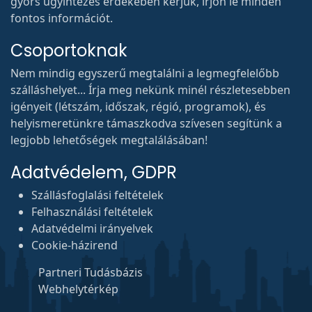
gyors ügyintézés érdekében kérjük, írjon le minden
fontos információt.
Csoportoknak
Nem mindig egyszerű megtalálni a legmegfelelőbb
szálláshelyet... Írja meg nekünk minél részletesebben
igényeit (létszám, időszak, régió, programok), és
helyismeretünkre támaszkodva szívesen segítünk a
legjobb lehetőségek megtalálásában!
Adatvédelem, GDPR
Szállásfoglalási feltételek
Felhasználási feltételek
Adatvédelmi irányelvek
Cookie-házirend
Partneri Tudásbázis
Webhelytérkép