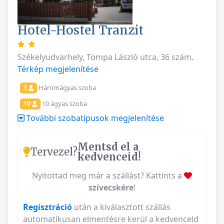
Hotel-Hostel Tranzit
Székelyudvarhely, Tompa László utca, 36 szám.
Térkép megjelenítése
Háromágyas szoba
3
10 ágyas szoba
10
További szobatípusok megjelenítése
Mentsd el a
Tervezel?
kedvenceid!
Nyitottad meg már a szállást? Kattints a
szívecskére
!
Regisztráció
után a kiválasztott szállás
automatikusan elmentésre kerül a kedvenceid