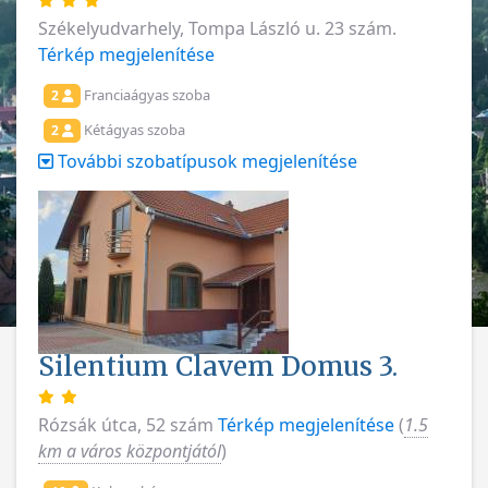
Székelyudvarhely, Tompa László u. 23 szám.
Térkép megjelenítése
Franciaágyas szoba
2
Kétágyas szoba
2
További szobatípusok megjelenítése
Silentium Clavem Domus 3.
Rózsák útca, 52 szám
Térkép megjelenítése
(
1.5
km a város központjától
)