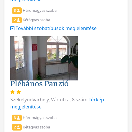
Háromágyas szoba
3
Kétágyas szoba
2
További szobatípusok megjelenítése
Plébános Panzió
Székelyudvarhely, Vár utca, 8 szám
Térkép
megjelenítése
Háromágyas szoba
3
Kétágyas szoba
2