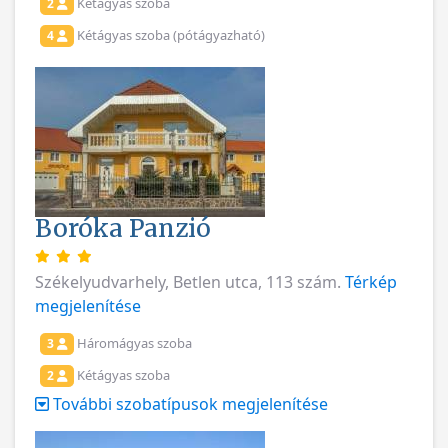
Kétágyas szoba
2
Kétágyas szoba (pótágyazható)
4
Boróka Panzió
Székelyudvarhely, Betlen utca, 113 szám.
Térkép
megjelenítése
Háromágyas szoba
3
Kétágyas szoba
2
További szobatípusok megjelenítése