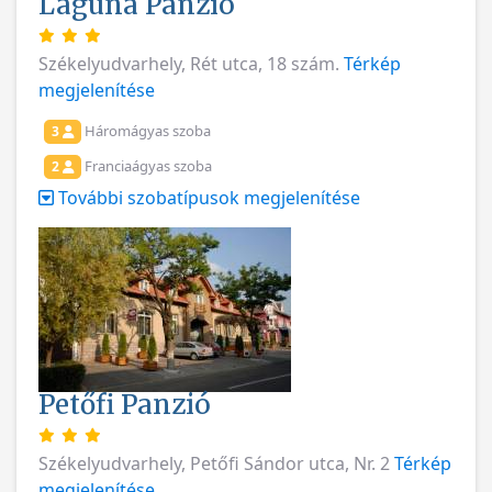
Laguna Panzió
Székelyudvarhely, Rét utca, 18 szám.
Térkép
megjelenítése
Háromágyas szoba
3
Franciaágyas szoba
2
További szobatípusok megjelenítése
Petőfi Panzió
Székelyudvarhely, Petőfi Sándor utca, Nr. 2
Térkép
megjelenítése