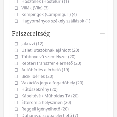
Hosztelek (Hosteluri) (1)
Villák (Vile) (3)
Kempingek (Campinguri) (4)
Hagyományos székely szállások (1)
Felszereltség
Jakuzzi (12)
Üzleti utazóknak ajánlott (20)
Többnyelvű személyzet (20)
Reptéri transzfer elérhető (20)
Autóbérlés elérhető (19)
Biciklibérlés (20)
Vakációs jegy elfogadóhely (20)
Hűtőszekrény (20)
Kábeltévé / Műholdas TV (20)
Étterem a helyszínen (20)
Reggeli igényelhető (20)
Dohányzó szoba elérhető (7)