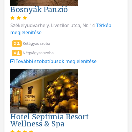
Bosnyák Panzió
Székelyudvarhely, Livezilor utca, Nr. 14
Térkép
megjelenítése
Kétágyas szoba
2
Négyágyas szoba
4
További szobatípusok megjelenítése
Hotel Septimia Resort
Wellness & Spa