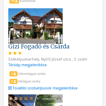
Kulcsosház
10
Gizi Fogadó és Csárda
Székelyudvarhely, Nyírő József utca , 3. szám
Térkép megjelenítése
Háromágyas szoba
3
Kétágyas szoba
2
További szobatípusok megjelenítése