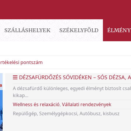
SZÁLLÁSHELYEK
SZÉKELYFÖLD
ÉLMÉNY
rtékelési pontszám
DÉZSAFÜRDŐZÉS SÓVIDÉKEN – SÓS DÉZSA, A
ka
A dézsafürdő különleges, egyedi élményt biztosít cs
kikap...
Wellness és relaxáció
,
Vállalati rendezvények
Repülőgép, Személygépkocsi, Autóbusz, kisbusz