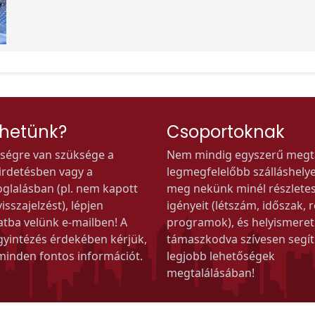
thetünk?
Csoportoknak
tségre van szüksége a
Nem mindig egyszerű megta
hirdetésben vagy a
legmegfelelőbb szálláshelyet.
oglalásban (pl. nem kapott
meg nekünk minél részlete
isszajelzést), lépjen
igényeit (létszám, időszak, r
atba velünk e-mailben! A
programok), és helyismere
gyintézés érdekében kérjük,
támaszkodva szívesen segí
 minden fontos információt.
legjobb lehetőségek
megtalálásában!