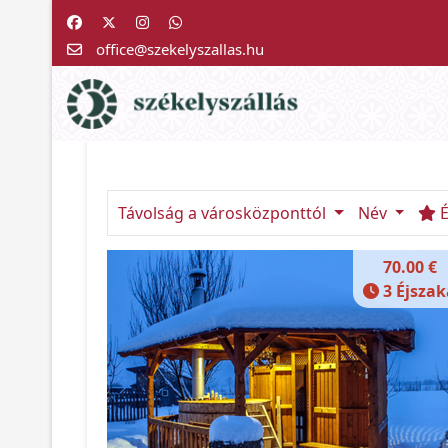
office@szekelyszallas.hu
Távolság a városközponttól
Név
É
70.00 €
3 Éjsza