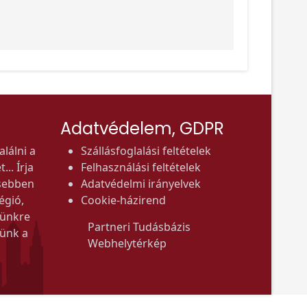
Adatvédelem, GDPR
lálni a
Szállásfoglalási feltételek
.. Írja
Felhasználási feltételek
sebben
Adatvédelmi irányelvek
égió,
Cookie-házirend
tünkre
Partneri Tudásbázis
tünk a
Webhelytérkép