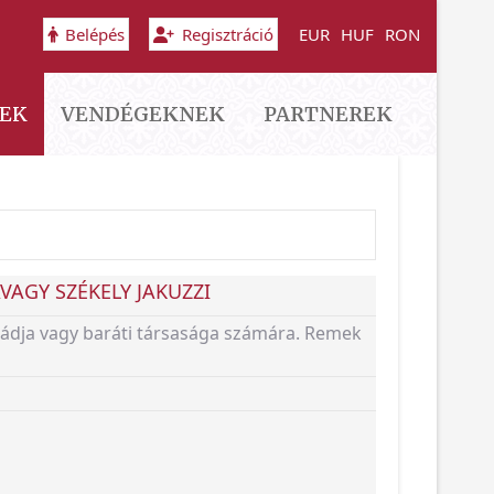
Belépés
Regisztráció
EUR
HUF
RON
EK
VENDÉGEKNEK
PARTNEREK
VAGY SZÉKELY JAKUZZI
aládja vagy baráti társasága számára. Remek