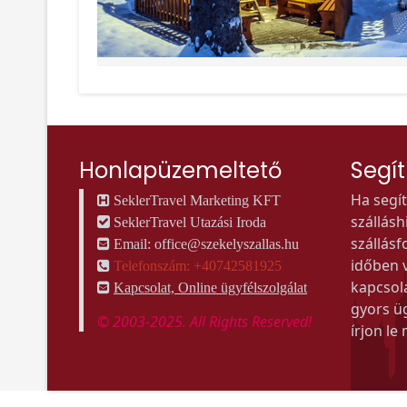
Honlapüzemeltető
Segí
Ha segí
SeklerTravel Marketing KFT
szállás
SeklerTravel Utazási Iroda
szállásf
Email:
office@szekelyszallas.hu
időben v
Telefonszám: +40742581925
kapcsol
Kapcsolat, Online ügyfélszolgálat
gyors ü
© 2003-2025. All Rights Reserved!
írjon le