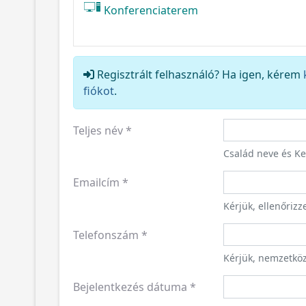
Konferenciaterem
Regisztrált felhasználó? Ha igen, kérem
fiókot
.
Teljes név
*
Család neve és K
Emailcím
*
Kérjük, ellenőriz
Telefonszám
*
Kérjük, nemzetkö
Bejelentkezés dátuma
*