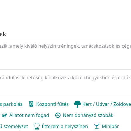
yek
ezik, amely kiváló helyszín tréningek, tanácskozások és cég
ándulási lehetőség kínálkozik a közeli hegyekben és erdő
s parkolás
Központi fűtés
Kert / Udvar / Zöldöv
Állatot nem fogad
Nem dohányzó szobák
ű személyzet
Étterem a helyszínen
Minibár