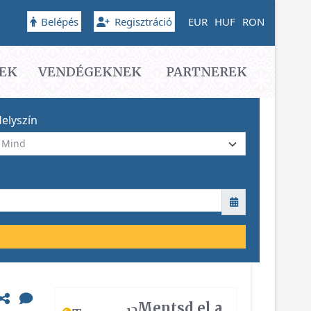
Belépés
Regisztráció
EUR
HUF
RON
EK
VENDÉGEKNEK
PARTNEREK
elyszín
Mentsd el a