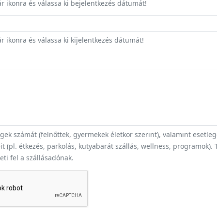
ár ikonra és válassa ki bejelentkezés dátumát!
r ikonra és válassa ki kijelentkezés dátumát!
ek számát (felnőttek, gyermekek életkor szerint), valamint esetle
t (pl. étkezés, parkolás, kutyabarát szállás, wellness, programok).
heti fel a szállásadónak.