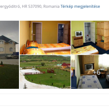
Gyergyóditró, HR 537090, Romania
Térkép megjelenítése
+6