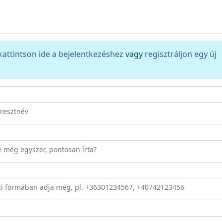
kattintson ide a bejelentkezéshez
vagy
regisztráljon egy új
eresztnév
ze még egyszer, pontosan írta?
zi formában adja meg, pl. +36301234567, +40742123456