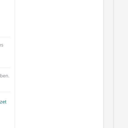
es
kben.
ezet