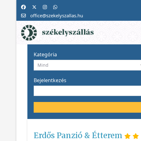
office@szekelyszallas.hu
Kategória
Bejelentkezés
Erdős Panzió & Étterem