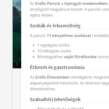
Az
Erdős Panzió
a
Gyergyói-medencében
lenyűgöző hegyláncai között. A panzió csalá
egész évben.
Szobák és felszereltség
A panzió
11 kényelmes szobával
rendelkez
1 egyágyas szoba
10 kétágyas szoba
Mindegyikhez
saját fürdőszoba
tartoz
Étkezés és gasztronómia
Az
Erdős Étteremben
vendégeink megkóstol
alapanyagokból készítünk. Az étterem tágas
étkezésekhez.
Szabadtéri lehetőségek