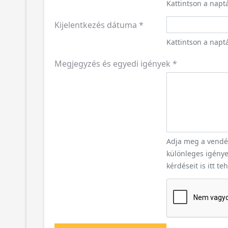
Kattintson a napt
Kijelentkezés dátuma
*
Kattintson a naptá
Megjegyzés és egyedi igények
*
Adja meg a vendég
különleges igényei
kérdéseit is itt te