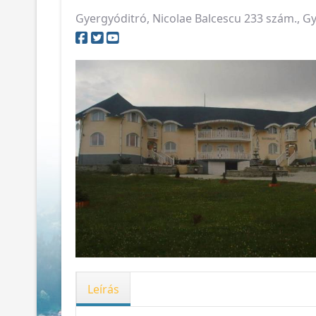
Gyergyóditró, Nicolae Balcescu 233 szám., 
Leírás