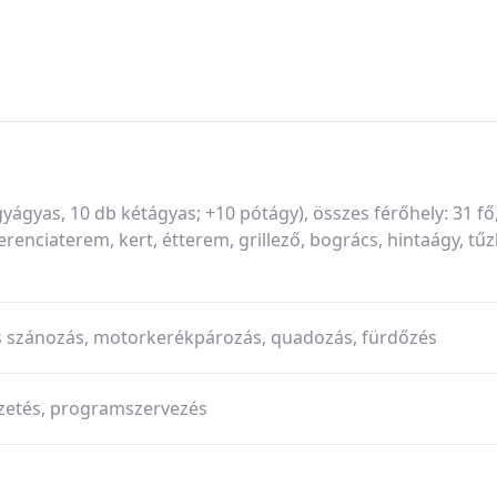
yágyas, 10 db kétágyas; +10 pótágy), összes férőhely: 31 fő
renciaterem, kert, étterem, grillező, bogrács, hintaágy, tűz
as szánozás, motorkerékpározás, quadozás, fürdőzés
ezetés, programszervezés