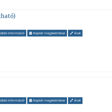
zható)
ábbi információ
Naptár megtekintése
Árak
ábbi információ
Naptár megtekintése
Árak