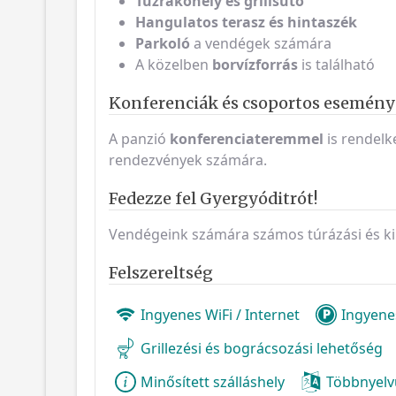
Tűzrakóhely és grillsütő
Hangulatos terasz és hintaszék
Parkoló
a vendégek számára
A közelben
borvízforrás
is található
Konferenciák és csoportos esemén
A panzió
konferenciateremmel
is rendelk
rendezvények számára.
Fedezze fel Gyergyóditrót!
Vendégeink számára számos túrázási és kir
Felszereltség
Ingyenes WiFi / Internet
Ingyene
Grillezési és bográcsozási lehetőség
Minősített szálláshely
Többnyelv