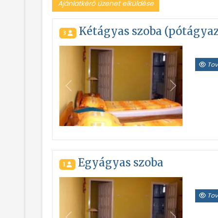
Ajánlatkérő üzenet elküldése
Kétágyas szoba (pótágya
3
Tov
Vissza
Következő
Egyágyas szoba
1
Tov