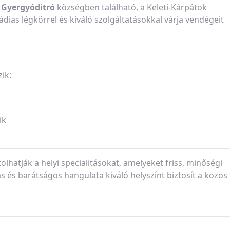
,
Gyergyóditró
községben található, a Keleti-Kárpátok
dias légkörrel és kiváló szolgáltatásokkal várja vendégeit
ik:
ik
hatják a helyi specialitásokat, amelyeket friss, minőségi
 és barátságos hangulata kiváló helyszínt biztosít a közös