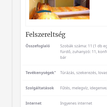
Vissza
Következő
Felszereltség
Összefoglaló
Szobák száma: 11 (1 db eg
fürdő, zuhanyzó: 11, konfe
bár
Tevékenységek"
Túrázás, szekerezés, lov
Szolgáltatások
Fűtés, melegvíz, idegenv
Internet
Ingyenes internet