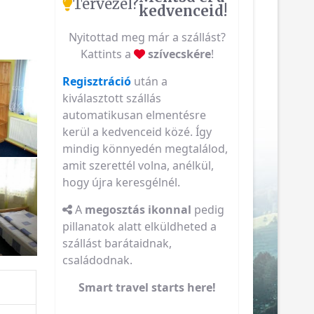
Tervezel?
kedvenceid!
Nyitottad meg már a szállást?
Kattints a
szívecskére
!
Regisztráció
után a
kiválasztott szállás
automatikusan elmentésre
kerül a kedvenceid közé. Így
mindig könnyedén megtalálod,
amit szerettél volna, anélkül,
hogy újra keresgélnél.
A
megosztás ikonnal
pedig
pillanatok alatt elküldheted a
szállást barátaidnak,
családodnak.
Smart travel starts here!