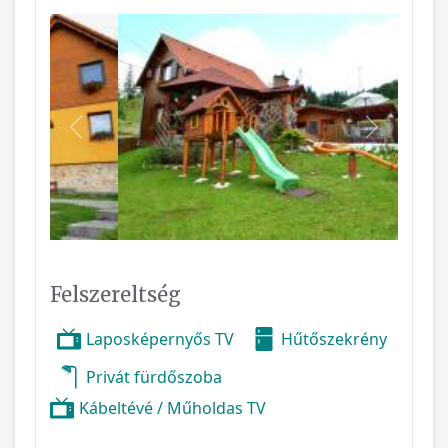
Vissza
Következ
Felszereltség
Laposképernyős TV
Hűtőszekrény
Privát fürdőszoba
Kábeltévé / Műholdas TV