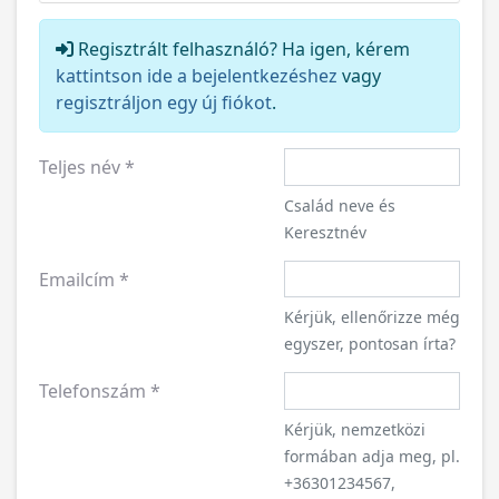
Regisztrált felhasználó? Ha igen, kérem
kattintson ide a bejelentkezéshez
vagy
regisztráljon egy új fiókot
.
Teljes név
*
Család neve és
Keresztnév
Emailcím
*
Kérjük, ellenőrizze még
egyszer, pontosan írta?
Telefonszám
*
Kérjük, nemzetközi
formában adja meg, pl.
+36301234567,