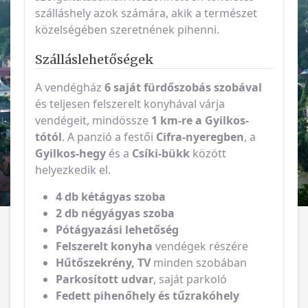
szálláshely azok számára, akik a természet
közelségében szeretnének pihenni.
Szálláslehetőségek
A vendégház
6 saját fürdőszobás szobával
és teljesen felszerelt konyhával várja
vendégeit, mindössze
1 km-re a Gyilkos-
tótól
. A panzió a festői
Cifra-nyeregben
, a
Gyilkos-hegy
és a
Csíki-bükk
között
helyezkedik el.
4 db kétágyas szoba
2 db négyágyas szoba
Pótágyazási lehetőség
Felszerelt konyha
vendégek részére
Hűtőszekrény, TV
minden szobában
Parkosított udvar
, saját parkoló
Fedett pihenőhely és tűzrakóhely