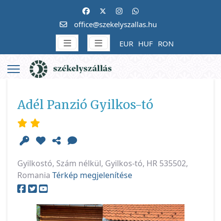
office@szekelyszallas.hu
EUR
HUF
RON
Adél Panzió Gyilkos-tó
Gyilkostó, Szám nélkül, Gyilkos-tó, HR 535502,
Romania
Térkép megjelenítése