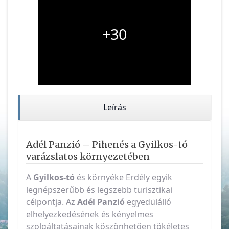
+30
Leírás
Adél Panzió – Pihenés a Gyilkos-tó
varázslatos környezetében
A
Gyilkos-tó
és környéke Erdély egyik
legnépszerűbb és legszebb turisztikai
célpontja. Az
Adél Panzió
egyedülálló
elhelyezkedésének és kényelmes
szolgáltatásainak köszönhetően tökéletes