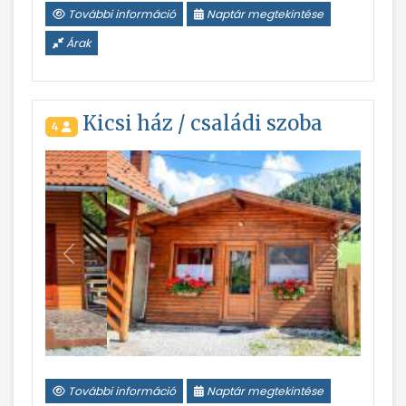
További információ
Naptár megtekintése
Árak
Kicsi ház / családi szoba
4
Vissza
Következ
További információ
Naptár megtekintése