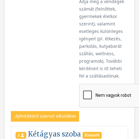
Adja meg a vendégek
számát (felnőttek,
gyermekek életkor
szerint), valamint
esetleges különleges
igényeit (pl. étkezés,
parkolás, kutyabarát
szállás, wellness,
programok). További
kérdéseit is itt teheti
fel a szállásadónak.
Ajánlatkérő üzenet elküldése
Kétágyas szoba
2
Kiemelt