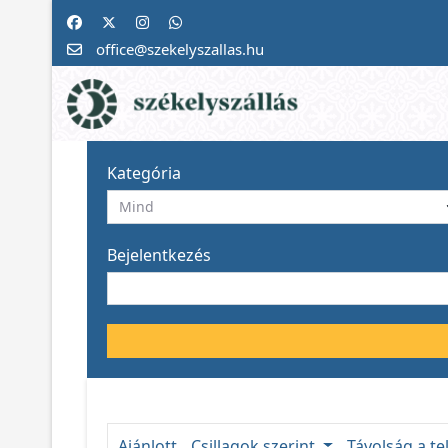
office@szekelyszallas.hu
Kategória
Bejelentkezés
Ajánlott
Csillagok szerint
Távolság a te