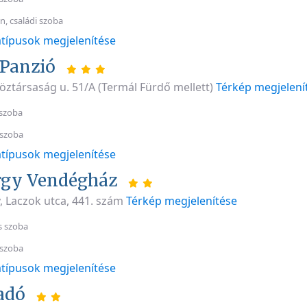
n, családi szoba
típusok megjelenítése
Panzió
öztársaság u. 51/A (Termál Fürdő mellett)
Térkép megjelení
szoba
 szoba
típusok megjelenítése
rgy Vendégház
, Laczok utca, 441. szám
Térkép megjelenítése
s szoba
 szoba
típusok megjelenítése
adó