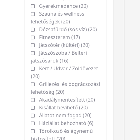
Gyerekmedence (20)
Szauna és wellness
lehetőségek (20)
Dézsafürdő (sós víz) (20)
Fitneszterem (17)
Játszótér (kültéri) (20)
Játszószoba / Beltéri
játszósarok (16)
Kert / Udvar / Zöldövezet
(20)
Grillezési és bográcsozási
lehetőség (20)
Akadálymentesített (20)
Kisállat bevihető (20)
Állatot nem fogad (20)
Háziállat behozható (6)
Törölköző és ágynemű
biztosított (20)