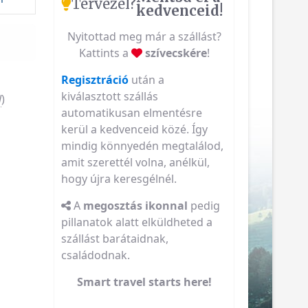
Tervezel?
kedvenceid!
Nyitottad meg már a szállást?
Kattints a
szívecskére
!
Regisztráció
után a
kiválasztott szállás
l
)
automatikusan elmentésre
kerül a kedvenceid közé. Így
mindig könnyedén megtalálod,
amit szerettél volna, anélkül,
hogy újra keresgélnél.
A
megosztás ikonnal
pedig
pillanatok alatt elküldheted a
szállást barátaidnak,
családodnak.
Smart travel starts here!