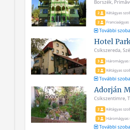
Borszék, Primăve
Kétágyas szo
2
Franciaágyas
2
További szoba
Hotel Par
Csíkszereda, Szék
Háromágyas 
3
Kétágyas szo
2
További szoba
Adorján 
Csíkszentimre, 
Kétágyas szo
2
Háromágyas 
3
További szoba