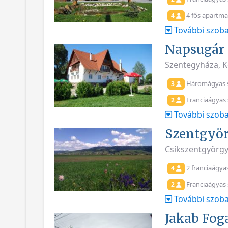
4 fős apartma
4
További szoba
Napsugár 
Szentegyháza, K
Háromágyas 
3
Franciaágyas
2
További szoba
Szentgyö
Csíkszentgyörgy
2 franciaágya
4
Franciaágyas
2
További szoba
Jakab Fog