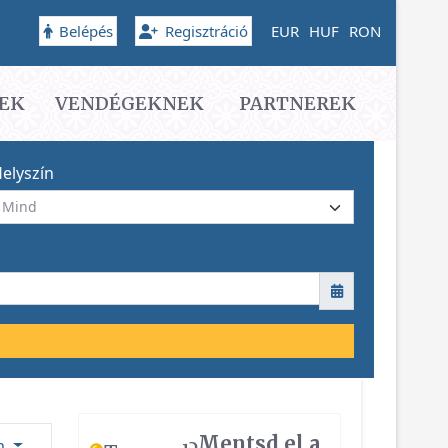
Belépés
Regisztráció
EUR
HUF
RON
EK
VENDÉGEKNEK
PARTNEREK
elyszín
Mentsd el a
ám