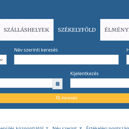
SZÁLLÁSHELYEK
SZÉKELYFÖLD
ÉLMÉNY
Név szerinti keresés
H
Kijelentkezés
Keresés
lepülés központjától
Név szerint
Értékelési pontsz