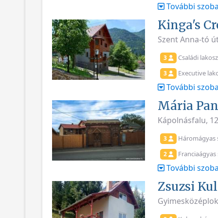
További szoba
Kinga's C
Szent Anna-tó út
Családi lakosz
3
Executive lak
3
További szoba
Mária Pan
Kápolnásfalu, 1
Háromágyas 
3
Franciaágyas
2
További szoba
Zsuzsi Ku
Gyimesközéplok