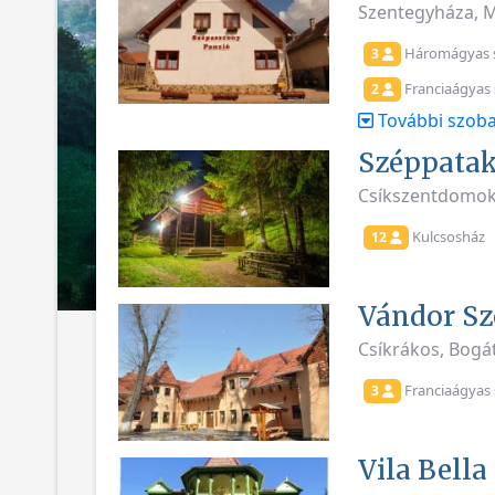
Szentegyháza, M
Háromágyas 
3
Franciaágyas
2
További szoba
Széppatak
Csíkszentdomok
Kulcsosház
12
Vándor Sz
Csíkrákos, Bogá
Franciaágyas 
3
Vila Bella