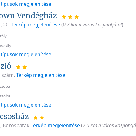
típusok megjelenítése
rown Vendégház
, 20.
Térkép megjelenítése
(
0.7 km a város központjától
)
tály
osztály
típusok megjelenítése
zió
2 szám.
Térkép megjelenítése
szoba
 szoba
típusok megjelenítése
lcsosház
, Borospatak
Térkép megjelenítése
(
2.0 km a város központjá