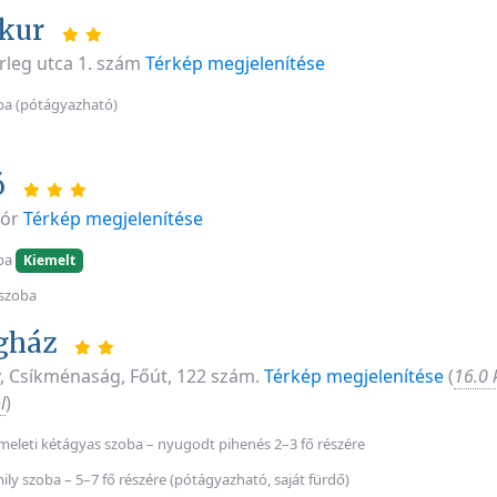
kur
rleg utca 1. szám
Térkép megjelenítése
ba (pótágyazható)
ó
Mór
Térkép megjelenítése
ba
Kiemelt
szoba
gház
, Csíkménaság, Főút, 122 szám.
Térkép megjelenítése
(
16.0 
l
)
meleti kétágyas szoba – nyugodt pihenés 2–3 fő részére
ily szoba – 5–7 fő részére (pótágyazható, saját fürdő)