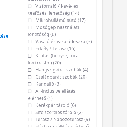
Vízforraló / Kávé- és
teafőzési lehetőség (14)
Mikrohullámú sütő (17)
Mosógép használati
lehetőség (6)
tése
Vasaló és vasalódeszka (3)
Erkély / Terasz (16)
Kilátás (hegyre, tóra,
kertre stb.) (20)
Hangszigetelt szobák (4)
Családbarát szobák (20)
Kandalló (3)
All-inclusive ellátás
elérhető (1)
Kerékpár tároló (6)
Sífelszerelés tároló (2)
Terasz / Napozóterasz (9)
Házhoz szállítás elérhető