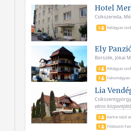
Hotel Mer
Csíkszereda, Mé
Kétágyas szo
3
Ely Panzi
Borszék, Jókai 
Kétágyas szo
2
Háromágyas 
3
Lia Vendé
Csíkszentgyörgy
város központjátó
Kertre néző e
3
Földszinti Fam
7