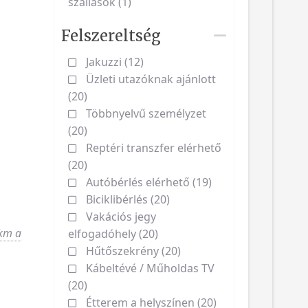
szállások (1)
Felszereltség
Jakuzzi (12)
Üzleti utazóknak ajánlott
(20)
Többnyelvű személyzet
(20)
Reptéri transzfer elérhető
(20)
Autóbérlés elérhető (19)
Biciklibérlés (20)
Vakációs jegy
km a
elfogadóhely (20)
Hűtőszekrény (20)
Kábeltévé / Műholdas TV
(20)
Étterem a helyszínen (20)