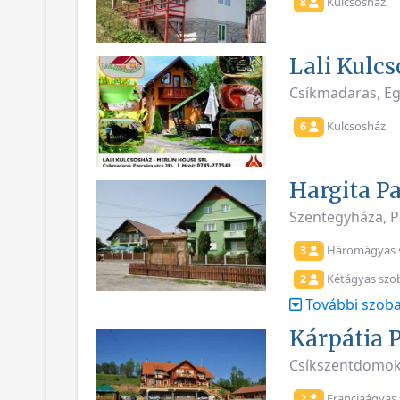
Kulcsosház
8
Lali Kulc
Csíkmadaras, Eg
Kulcsosház
6
Hargita P
Szentegyháza, P
Háromágyas 
3
Kétágyas szo
2
További szoba
Kárpátia 
Csíkszentdomok
Franciaágyas
2