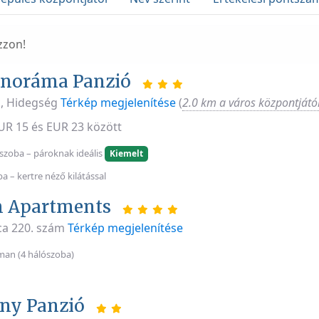
zzon!
anoráma Panzió
, Hidegség
Térkép megjelenítése
(
2.0 km a város központjátó
EUR 15 és EUR 23 között
szoba – pároknak ideális
Kiemelt
 – kertre néző kilátással
n Apartments
tca 220. szám
Térkép megjelenítése
man (4 hálószoba)
ny Panzió