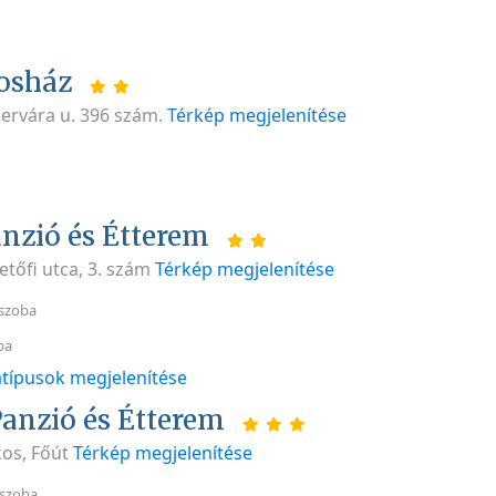
sosház
ervára u. 396 szám.
Térkép megjelenítése
anzió és Étterem
etőfi utca, 3. szám
Térkép megjelenítése
szoba
ba
típusok megjelenítése
Panzió és Étterem
os, Főút
Térkép megjelenítése
 szoba