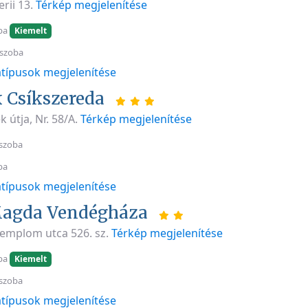
rii 13.
Térkép megjelenítése
ba
Kiemelt
 szoba
típusok megjelenítése
k Csíkszereda
 útja, Nr. 58/A.
Térkép megjelenítése
szoba
ba
típusok megjelenítése
Magda Vendégháza
Templom utca 526. sz.
Térkép megjelenítése
ba
Kiemelt
szoba
típusok megjelenítése