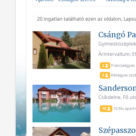
20 ingatlan található ezen az oldalon, Lapo
Csángó P
Gyimesközéplok
Árintervallum: 
Franciaágyas 
2
Kétágyas szoba
2
Sanderso
Csíkdelne, Fő u
10 fős apart
10
Szépasszo