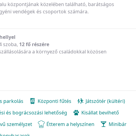
lu központjának közelében található, barátságos
 egyéni vendégek és csoportok számára.
hellyel
4 szoba,
12 fő részére
szállásolására a környező családokkal közösen
s parkolás
Központi fűtés
Játszótér (kültéri)
zési és bográcsozási lehetőség
Kisállat bevihető
vű személyzet
Étterem a helyszínen
Minibár
 konyhasarok