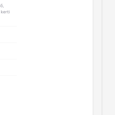
ő,
 kerti