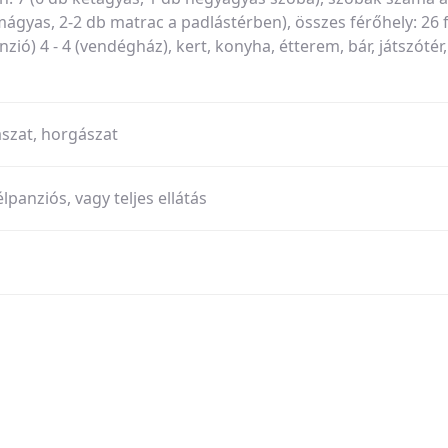
ágyas, 2-2 db matrac a padlástérben), összes férőhely: 26 f
nzió) 4 - 4 (vendégház), kert, konyha, étterem, bár, játszótér,
ászat, horgászat
élpanziós, vagy teljes ellátás