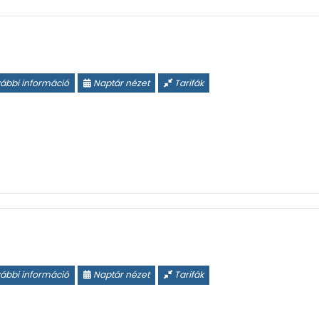
ábbi információ
Naptár nézet
Tarifák
ábbi információ
Naptár nézet
Tarifák