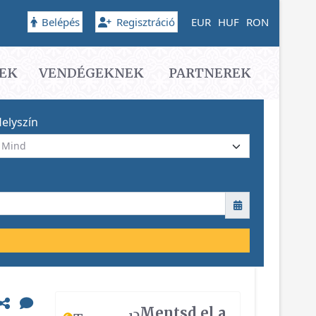
Belépés
Regisztráció
EUR
HUF
RON
EK
VENDÉGEKNEK
PARTNEREK
elyszín
Mentsd el a