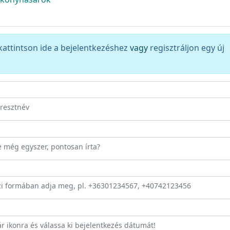
kattintson ide a bejelentkezéshez
vagy
regisztráljon egy új
eresztnév
ze még egyszer, pontosan írta?
zi formában adja meg, pl. +36301234567, +40742123456
ár ikonra és válassa ki bejelentkezés dátumát!