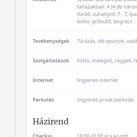
faházakban: 4 (4 db három
fürdő, zuhanyzó: 7 - 7, (pa
bútor, grillsütő, bogrács
Tevékenységek
Túrázás, téli sportok, vad
Szolgáltatások
Fűtés, melegvíz, reggeli, f
Internet
Ingyenes internet
Parkolás
Ingyenes privát parkolás
Házirend
Checkin
16:00-21:00 óra között