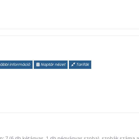
ábbi információ
Naptár nézet
Tarifák
: 7 (6 db kétágyas, 1 db négyágyas szoba), szobák száma a