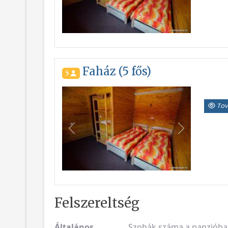
Faház (5 fős)
5
Tov
Vissza
Következő
Felszereltség
Általános
Szobák száma a panzióban