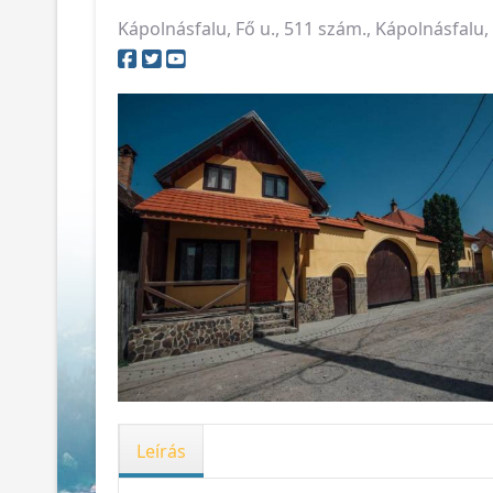
Kápolnásfalu, Fő u., 511 szám., Kápolnásfal
Leírás