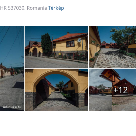
u, HR 537030, Romania
Térkép
+12