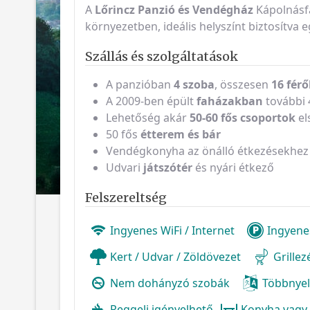
A
Lőrincz Panzió és Vendégház
Kápolnásfa
környezetben, ideális helyszínt biztosítva
Szállás és szolgáltatások
A panzióban
4 szoba
, összesen
16 férő
A 2009-ben épült
faházakban
további 
Lehetőség akár
50-60 fős csoportok
el
50 fős
étterem és bár
Vendégkonyha az önálló étkezésekhez
Udvari
játszótér
és nyári étkező
Felszereltség
Ingyenes WiFi / Internet
Ingyene
Kert / Udvar / Zöldövezet
Grille
Nem dohányzó szobák
Többnyel
Reggeli igényelhető
Konyha vagy