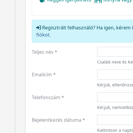
Regisztrált felhasználó? Ha igen, kérem
fiókot
.
Teljes név
*
Család neve és K
Emailcím
*
Kérjük, ellenőriz
Telefonszám
*
Kérjük, nemzetkö
Bejelentkezés dátuma
*
Kattintson a napt