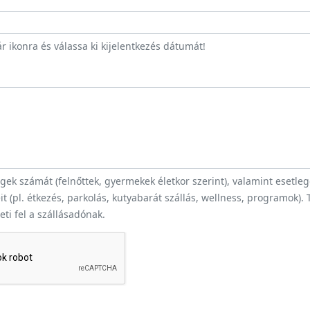
r ikonra és válassa ki kijelentkezés dátumát!
ek számát (felnőttek, gyermekek életkor szerint), valamint esetle
t (pl. étkezés, parkolás, kutyabarát szállás, wellness, programok).
heti fel a szállásadónak.