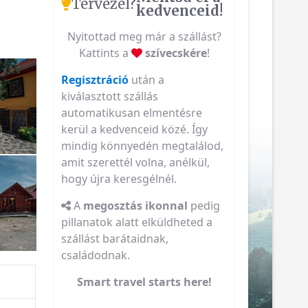
Tervezel?
kedvenceid!
Nyitottad meg már a szállást?
Kattints a
szívecskére
!
Regisztráció
után a
kiválasztott szállás
automatikusan elmentésre
kerül a kedvenceid közé. Így
mindig könnyedén megtalálod,
amit szerettél volna, anélkül,
hogy újra keresgélnél.
A
megosztás ikonnal
pedig
pillanatok alatt elküldheted a
szállást barátaidnak,
családodnak.
Smart travel starts here!