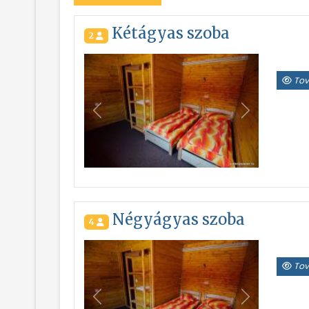
Kétágyas szoba
2
Tov
Vissza
Következő
Négyágyas szoba
4
Tov
Vissza
Következő