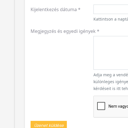
Kijelentkezés dátuma
*
Kattintson a naptá
Megjegyzés és egyedi igények
*
Adja meg a vendég
különleges igényei
kérdéseit is itt te
Üzenet küldése