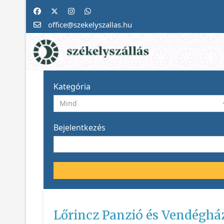
office@szekelyszallas.hu
Kategória
Bejelentkezés
Lőrincz Panzió és Vendéghá