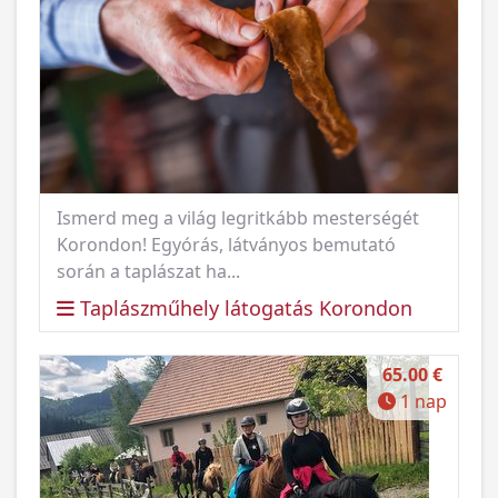
Ismerd meg a világ legritkább mesterségét
Korondon! Egyórás, látványos bemutató
során a taplászat ha...
Taplászműhely látogatás Korondon
65.00 €
1 nap