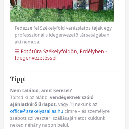
Fedezze fel Székelyföld varázslatos tájait egy
professzionális idegenvezető társaságában,
aki nemcsa...
Fotótúra Székelyföldön, Erdélyben -
Idegenvezetéssel
Tipp!
Nem találod, amit keresel?
Töltsd ki az alábbi
vendégeknek szóló
ajánlatkérő űrlapot,
vagy írj nekünk az
office@szekelyszallas.hu
címre – és személyre
szabott szilveszteri szállásajánlatot küldünk
neked néhány napon belül.