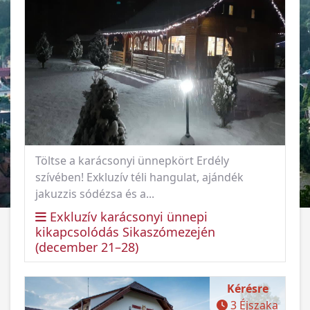
Töltse a karácsonyi ünnepkört Erdély
szívében! Exkluzív téli hangulat, ajándék
jakuzzis sódézsa és a...
Exkluzív karácsonyi ünnepi
kikapcsolódás Sikaszómezején
(december 21–28)
Kérésre
3 Éjszaka