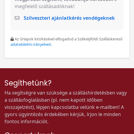
megfelelő szállásadóknak!
Szilveszteri ajánlatkérés vendégeknek
Az űrlapok kitöltésével elfogadod a Székelyföldi Szálláskereső
adatvédelmi irányelveit
.
Segíthetünk?
Ha segítségre van szüksége a szálláshirdetésben vagy
a szállásfoglalásban (pl. nem kapott időben
visszajelzést), lépjen kapcsolatba velünk e-mailben! A
gyors ügyintézés érdekében kérjük, írjon le minden
fontos információt.