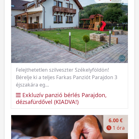
Felejthetetlen szilveszter Székelyföldön!
Bérelje ki a teljes Farkas Panziót Parajdon 3
éjszakára eg...
Exkluzív panzió bérlés Parajdon,
dézsafürdővel (KIADVA!)
6.00 €
1 óra