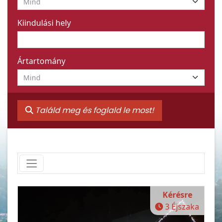
Kiindulási hely
Ártartomány
Találd meg és foglald le most!
Kérésre
3 Éjszaka