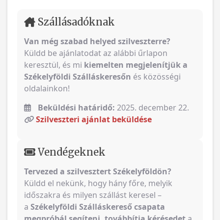
Szállásadóknak
Van még szabad helyed szilveszterre?
Küldd be ajánlatodat az alábbi űrlapon
keresztül, és mi
kiemelten megjelenítjük a
Székelyföldi Szálláskeresőn
és közösségi
oldalainkon!
Beküldési határidő:
2025. december 22.
Szilveszteri ajánlat beküldése
Vendégeknek
Tervezed a szilvesztert Székelyföldön?
Küldd el nekünk, hogy hány főre, melyik
időszakra és milyen szállást keresel –
a
Székelyföldi Szálláskereső csapata
megpróbál segíteni, továbbítja kérésedet
a