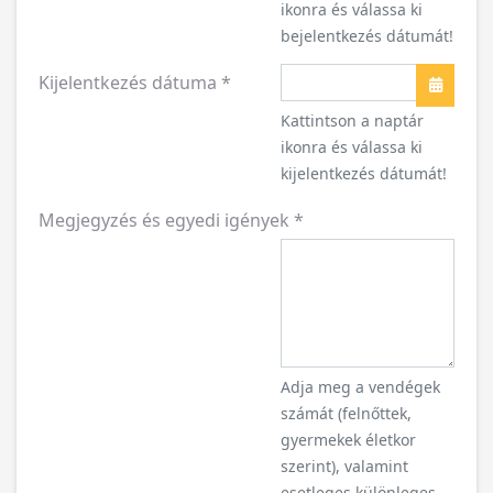
ikonra és válassa ki
bejelentkezés dátumát!
Kijelentkezés dátuma
*
Naptár
Kattintson a naptár
ikonra és válassa ki
kijelentkezés dátumát!
Megjegyzés és egyedi igények
*
Adja meg a vendégek
számát (felnőttek,
gyermekek életkor
szerint), valamint
esetleges különleges