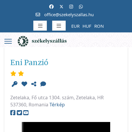
office@szekelyszallas.hu
EUR
HUF
RON
Eni Panzió
Zetelaka, Fő utca 1304. szám, Zetelaka, HR
537360, Romania
Térkép