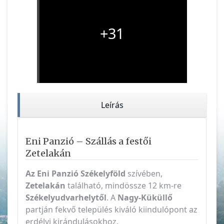
+31
Leírás
Eni Panzió – Szállás a festői
Zetelakán
Az Eni Panzió
Székelyföld
szívében,
Zetelakán
található, mindössze 12 km-re
Székelyudvarhelytől
. A
Nagy-Küküllő
partján fekvő település kiváló kiindulópont az
erdélyi kirándulásokhoz.