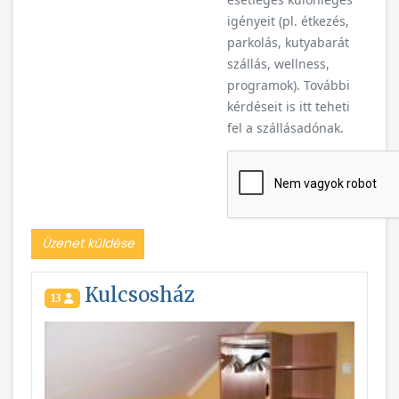
igényeit (pl. étkezés,
parkolás, kutyabarát
szállás, wellness,
programok). További
kérdéseit is itt teheti
fel a szállásadónak.
Üzenet küldése
Kulcsosház
13