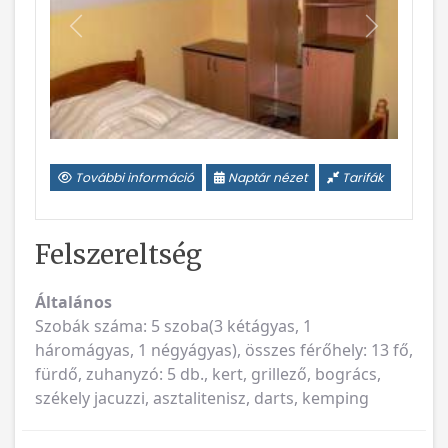
Vissza
Következ
További információ
Naptár nézet
Tarifák
Felszereltség
Általános
Szobák száma: 5 szoba(3 kétágyas, 1
háromágyas, 1 négyágyas), összes férőhely: 13 fő,
fürdő, zuhanyzó: 5 db., kert, grillező, bogrács,
székely jacuzzi, asztalitenisz, darts, kemping