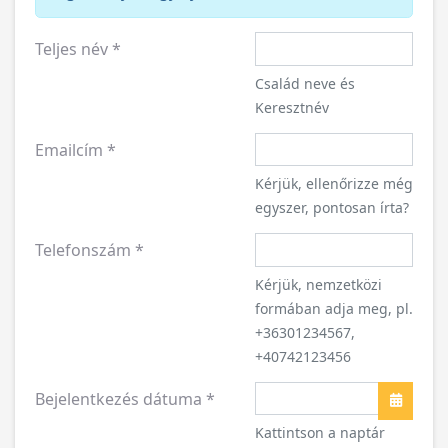
Teljes név
*
Család neve és
Keresztnév
Emailcím
*
Kérjük, ellenőrizze még
egyszer, pontosan írta?
Telefonszám
*
Kérjük, nemzetközi
formában adja meg, pl.
+36301234567,
+40742123456
Bejelentkezés dátuma
*
Naptár
Kattintson a naptár