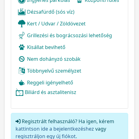
Ingyenes parkolás
Központi fűtés
Dézsafürdő (sós víz)
Kert / Udvar / Zöldövezet
Grillezési és bográcsozási lehetőség
Kisállat bevihető
Nem dohányzó szobák
Többnyelvű személyzet
Reggeli igényelhető
Biliárd és asztalitenisz
Regisztrált felhasználó? Ha igen, kérem
kattintson ide a bejelentkezéshez
vagy
regisztráljon egy új fiókot
.