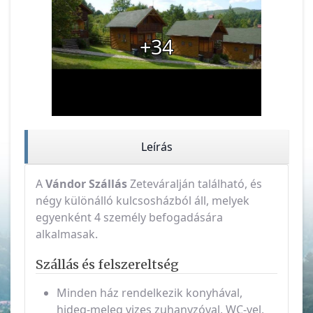
+34
Leírás
A
Vándor Szállás
Zeteváralján található, és
négy különálló kulcsosházból áll, melyek
egyenként 4 személy befogadására
alkalmasak.
Szállás és felszereltség
Minden ház rendelkezik konyhával,
hideg-meleg vizes zuhanyzóval, WC-vel,