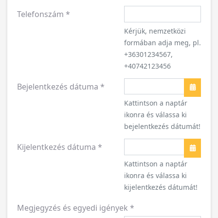
Telefonszám
*
Kérjük, nemzetközi
formában adja meg, pl.
+36301234567,
+40742123456
Bejelentkezés dátuma
*
Naptár
Kattintson a naptár
ikonra és válassa ki
bejelentkezés dátumát!
Kijelentkezés dátuma
*
Naptár
Kattintson a naptár
ikonra és válassa ki
kijelentkezés dátumát!
Megjegyzés és egyedi igények
*