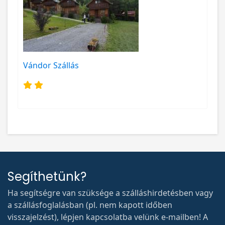
Vándor Szállás
Segíthetünk?
Ha segítségre van szüksége a szálláshirdetésben vagy
a szállásfoglalásban (pl. nem kapott időben
visszajelzést), lépjen kapcsolatba velünk e-mailben! A