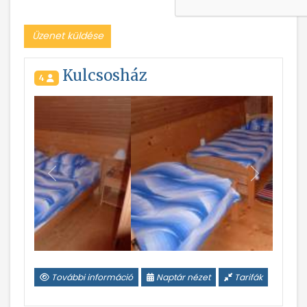
Üzenet küldése
Kulcsosház
4
Vissza
Következ
További információ
Naptár nézet
Tarifák