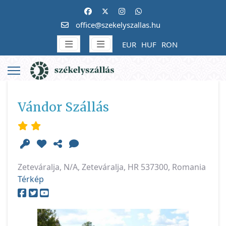
office@szekelyszallas.hu
EUR
HUF
RON
Vándor Szállás
Zeteváralja, N/A, Zeteváralja, HR 537300, Romania
Térkép