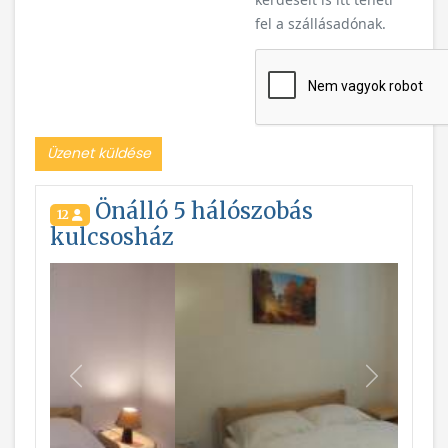
fel a szállásadónak.
Üzenet küldése
Önálló 5 hálószobás
12
kulcsosház
Vissza
Következ