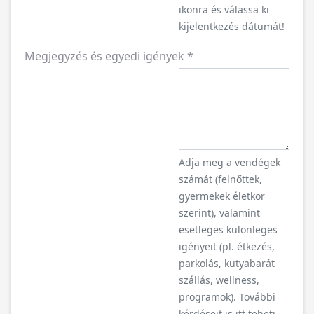
ikonra és válassa ki
kijelentkezés dátumát!
Megjegyzés és egyedi igények
*
Adja meg a vendégek
számát (felnőttek,
gyermekek életkor
szerint), valamint
esetleges különleges
igényeit (pl. étkezés,
parkolás, kutyabarát
szállás, wellness,
programok). További
kérdéseit is itt teheti