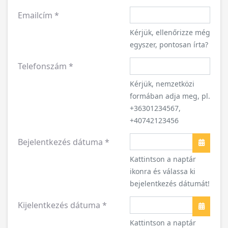
Emailcím
*
Kérjük, ellenőrizze még
egyszer, pontosan írta?
Telefonszám
*
Kérjük, nemzetközi
formában adja meg, pl.
+36301234567,
+40742123456
Bejelentkezés dátuma
*
Naptár
Kattintson a naptár
ikonra és válassa ki
bejelentkezés dátumát!
Kijelentkezés dátuma
*
Naptár
Kattintson a naptár