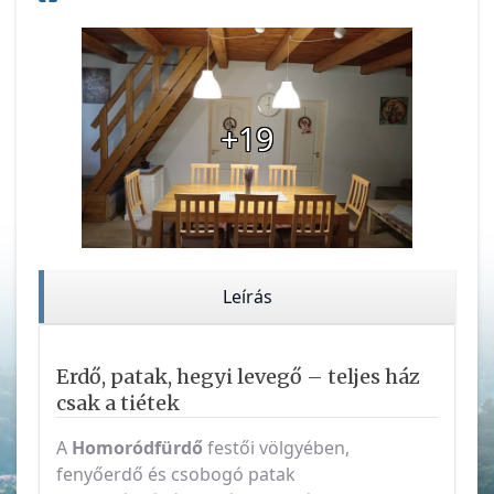
+19
Leírás
Erdő, patak, hegyi levegő – teljes ház
csak a tiétek
A
Homoródfürdő
festői völgyében,
fenyőerdő és csobogó patak