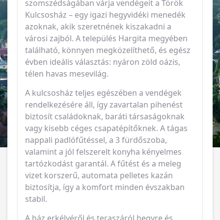
szomszédságában várja vendégeit a Török
Kulcsosház – egy igazi hegyvidéki menedék
azoknak, akik szeretnének kiszakadni a
városi zajból. A település Hargita megyében
található, könnyen megközelíthető, és egész
évben ideális választás: nyáron zöld oázis,
télen havas mesevilág.
A kulcsosház teljes egészében a vendégek
rendelkezésére áll, így zavartalan pihenést
biztosít családoknak, baráti társaságoknak
vagy kisebb céges csapatépítőknek. A tágas
nappali padlófűtéssel, a 3 fürdőszoba,
valamint a jól felszerelt konyha kényelmes
tartózkodást garantál. A fűtést és a meleg
vizet korszerű, automata pelletes kazán
biztosítja, így a komfort minden évszakban
stabil.
A ház erkélyéről és teraszáról hegyre és