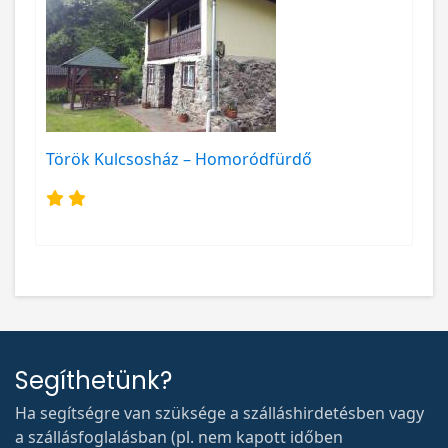
Török Kulcsosház – Homoródfürdő
Segíthetünk?
Ha segítségre van szüksége a szálláshirdetésben vagy
a szállásfoglalásban (pl. nem kapott időben