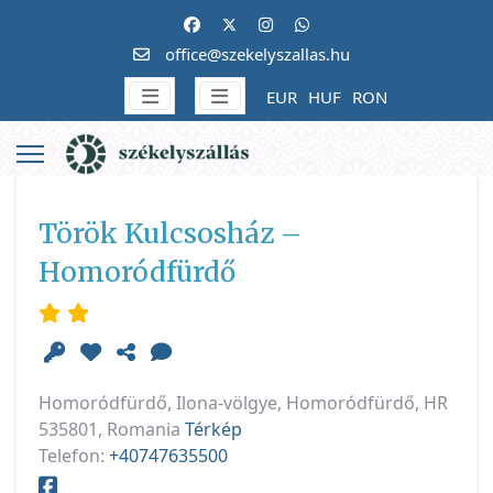
office@szekelyszallas.hu
EUR
HUF
RON
Török Kulcsosház –
Homoródfürdő
Homoródfürdő, Ilona-völgye, Homoródfürdő, HR
535801, Romania
Térkép
Telefon:
+40747635500