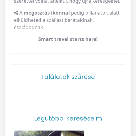
szerettél volna, anélkül, hogy újra keresgélnél.
A
megosztás ikonnal
pedig pillanatok alatt
elküldheted a szállást barátaidnak,
családodnak.
Smart travel starts here!
Találatok szűrése
Legutóbbi kereséseim