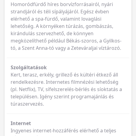
Homoródfürdő híres borvízforrásairól, nyári
strandjáról és téli sípályájáról. Egész évben
elérhető a spa-fürdő, valamint lovaglási
lehetőség. A környéken túrázás, gombászás,
kirándulás szervezhető, de könnyen
megközelíthető például Békás-szoros, a Gyilkos-
tó, a Szent Anna-tó vagy a Zeteváraljai víztározó.
Szolgáltatások
Kert, terasz, erkély, grillező és kültéri étkező áll
rendelkezésre. Internetes filmnézési lehetőség
(pl. Netflix), TV, sífelszerelés-bérlés és síoktatás a
településen. Igény szerint programajánlás és
túraszervezés.
Internet
Ingyenes internet-hozzáférés elérhető a teljes