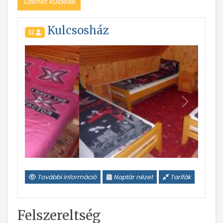
Üzenet küldése
Kulcsosház
12
Vissza
Következ
További információ
Naptár nézet
Tarifák
Felszereltség