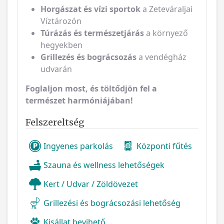
Horgászat és vízi sportok
a Zeteváraljai
Víztározón
Túrázás és természetjárás
a környező
hegyekben
Grillezés és bográcsozás
a vendégház
udvarán
Foglaljon most, és töltődjön fel a
természet harmóniájában!
Felszereltség
Ingyenes parkolás
Központi fűtés
Szauna és wellness lehetőségek
Kert / Udvar / Zöldövezet
Grillezési és bográcsozási lehetőség
Kisállat bevihető