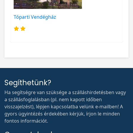
Tóparti Vendégház
Segíthetünk?
Ha segítségre van szüksége a szálláshirdetésben vagy
a szállásfoglalásban (pl. nem kapott időben
visszajelzést), lépjen kapcsolatba velünk e-mailben! A
gyors ügyintézés érdekében kérjük, írjon le minden
fontos információt.