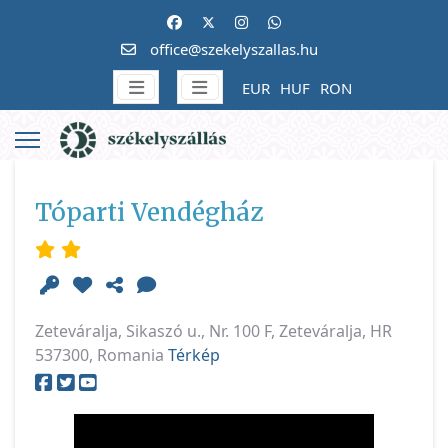
office@szekelyszallas.hu
EUR
HUF
RON
Tóparti Vendégház
Zeteváralja, Sikaszó u., Nr. 100 F, Zeteváralja, HR
537300, Romania
Térkép