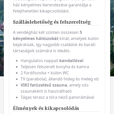
ház kényelmes berendezése garantálja a
felejthetetlen kikapcsolódást.
Szálláslehetőség és felszereltség
A vendégház két szinten összesen
5
kényelmes hálószobát
kínál, amelyek külön
bejáratúak, így nagyobb családok és baráti
társaságok számára is ideális.
Hangulatos nappali
kandallóval
Teljesen felszerelt konyha és kamra
2 fürdőszoba + külön WC
TV (parabola), állandó hideg és meleg víz
VIKI fatüzelésű szauna
, amely sós-
szaunaként is használható
Tágas terasz a tóra néző panorámával
Élmények és kikapcsolódás