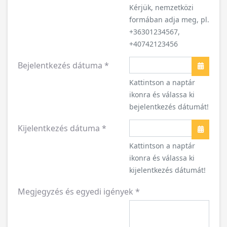
Kérjük, nemzetközi
formában adja meg, pl.
+36301234567,
+40742123456
Bejelentkezés dátuma
*
Naptár
Kattintson a naptár
ikonra és válassa ki
bejelentkezés dátumát!
Kijelentkezés dátuma
*
Naptár
Kattintson a naptár
ikonra és válassa ki
kijelentkezés dátumát!
Megjegyzés és egyedi igények
*