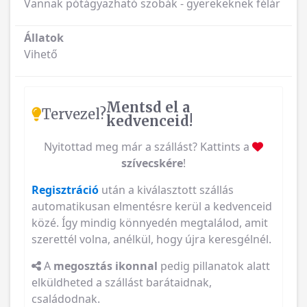
Vannak pótágyazható szobák - gyerekeknek félár
Állatok
Vihető
Mentsd el a
Tervezel?
kedvenceid!
Nyitottad meg már a szállást? Kattints a
szívecskére
!
Regisztráció
után a kiválasztott szállás
automatikusan elmentésre kerül a kedvenceid
közé. Így mindig könnyedén megtalálod, amit
szerettél volna, anélkül, hogy újra keresgélnél.
A
megosztás ikonnal
pedig pillanatok alatt
elküldheted a szállást barátaidnak,
családodnak.