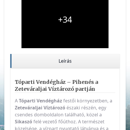
+34
Leírás
Tóparti Vendégház – Pihenés a
Zeteváraljai Víztározó partján
A
Tóparti Vendégház
festői környezetben, a
Zeteváraljai Víztározó
északi részén, egy
csendes domboldalon található, közel a
Sikaszó
felé vezető főúthoz. A természet
közelsége, a vízpart nyugtató látványa és a