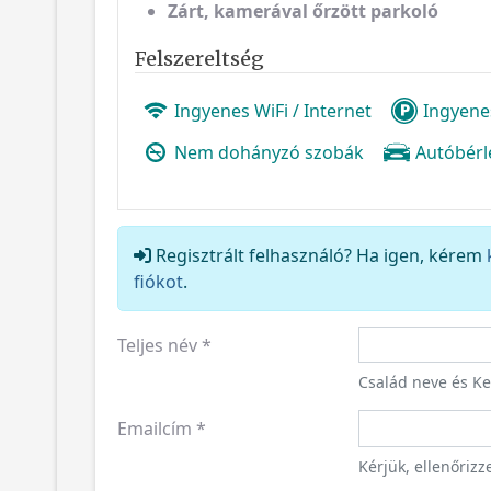
Zárt, kamerával őrzött parkoló
Felszereltség
Ingyenes WiFi / Internet
Ingyene
Nem dohányzó szobák
Autóbérl
Regisztrált felhasználó? Ha igen, kérem
fiókot
.
Teljes név
*
Család neve és K
Emailcím
*
Kérjük, ellenőriz