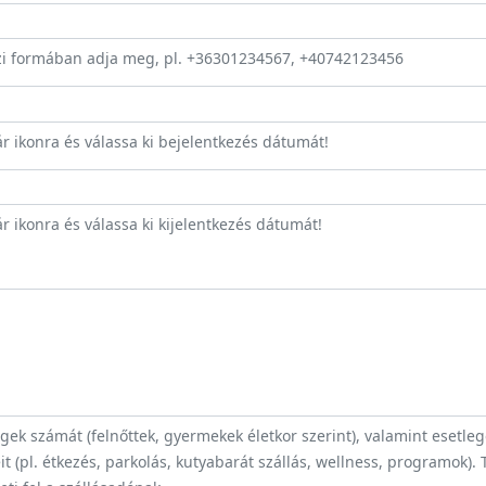
zi formában adja meg, pl. +36301234567, +40742123456
ár ikonra és válassa ki bejelentkezés dátumát!
r ikonra és válassa ki kijelentkezés dátumát!
ek számát (felnőttek, gyermekek életkor szerint), valamint esetle
t (pl. étkezés, parkolás, kutyabarát szállás, wellness, programok).