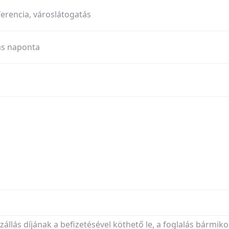
ferencia, városlátogatás
tás naponta
szállás díjának a befizetésével köthető le, a foglalás bármiko