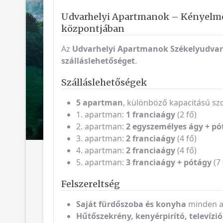
Udvarhelyi Apartmanok – Kényelmes
központjában
Az
Udvarhelyi Apartmanok
Székelyudvar
szálláslehetőséget
.
Szálláslehetőségek
5 apartman
, különböző kapacitású sz
1. apartman:
1 franciaágy
(2 fő)
2. apartman:
2 egyszemélyes ágy + pó
3. apartman:
2 franciaágy
(4 fő)
4. apartman:
2 franciaágy
(4 fő)
5. apartman:
3 franciaágy + pótágy
(7 
Felszereltség
Saját fürdőszoba és konyha
minden 
Hűtőszekrény, kenyérpirító, televízió