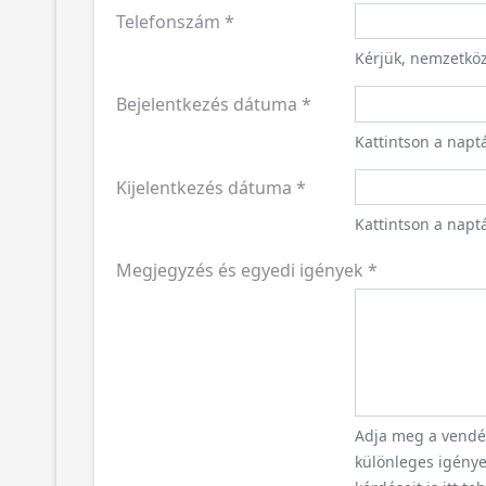
Telefonszám
*
Kérjük, nemzetkö
Bejelentkezés dátuma
*
Kattintson a napt
Kijelentkezés dátuma
*
Kattintson a naptá
Megjegyzés és egyedi igények
*
Adja meg a vendég
különleges igényei