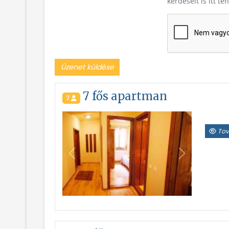
kérdéseit is itt te
Üzenet küldése
7 fős apartman
7
Tov
Vissza
Következő