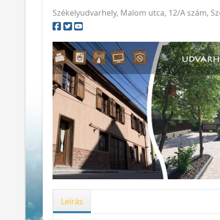
Székelyudvarhely, Malom utca, 12/A szám, S
Leírás