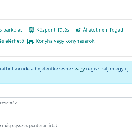
s parkolás
Központi fűtés
Állatot nem fogad
és elérhető
Konyha vagy konyhasarok
kattintson ide a bejelentkezéshez
vagy
regisztráljon egy új
eresztnév
ze még egyszer, pontosan írta?