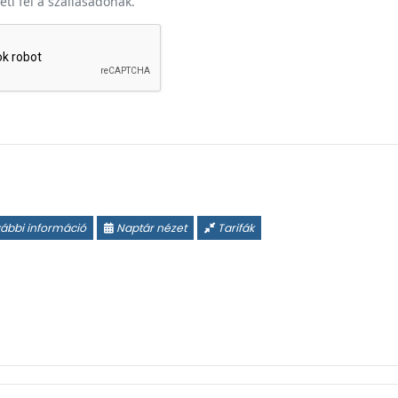
heti fel a szállásadónak.
ábbi információ
Naptár nézet
Tarifák