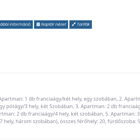
ábbi információ
Naptár nézet
Tarifák
partman: 1 db franciaágy/két hely, egy szobában, 2. Apart
y pótágy/3 hely, két Szobában, 3. Apartman: 2 db franciaá
artman: 2 db franciaágy/4 hely, két szobában, 5. Apartman: 3
7 hely, három szobában), összes férőhely: 20, fürdőszoba: 5