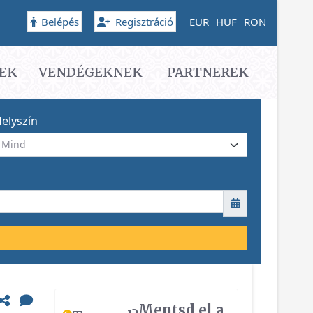
Belépés
Regisztráció
EUR
HUF
RON
EK
VENDÉGEKNEK
PARTNEREK
elyszín
Mentsd el a