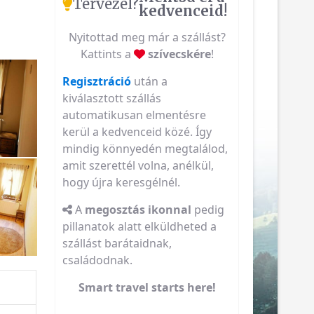
Tervezel?
kedvenceid!
Nyitottad meg már a szállást?
Kattints a
szívecskére
!
Regisztráció
után a
kiválasztott szállás
automatikusan elmentésre
kerül a kedvenceid közé. Így
mindig könnyedén megtalálod,
amit szerettél volna, anélkül,
hogy újra keresgélnél.
A
megosztás ikonnal
pedig
pillanatok alatt elküldheted a
szállást barátaidnak,
családodnak.
Smart travel starts here!