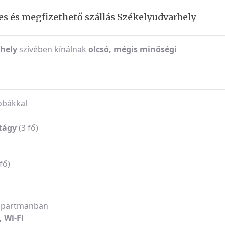
 és megfizethető szállás Székelyudvarhely
hely
szívében kínálnak
olcsó, mégis minőségi
obákkal
tágy
(3 fő)
fő)
apartmanban
, Wi-Fi