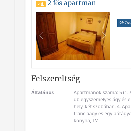
2 fős apartman
2
Tov
Vissza
Következő
Felszereltség
Általános
Apartmanok száma: 5 (1. A
db egyszemélyes ágy és eg
hely, két szobában, 4. Ap
franciaágy és egy pótágy/
konyha, TV