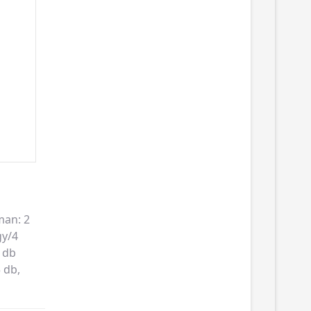
man: 2
gy/4
 db
 db,