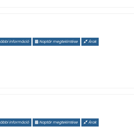
ábbi információ
Naptár megtekintése
Árak
ábbi információ
Naptár megtekintése
Árak