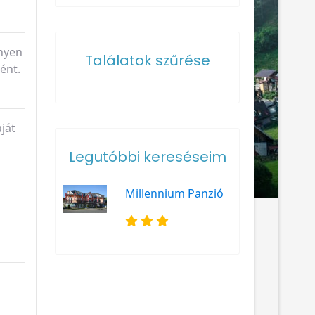
nnyen
Találatok szűrése
ént.
ját
Legutóbbi kereséseim
Millennium Panzió