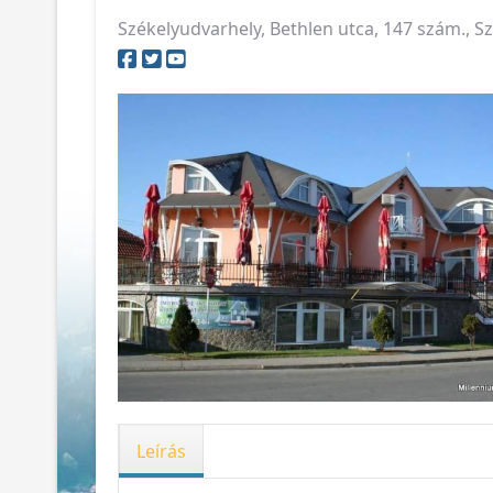
Székelyudvarhely, Bethlen utca, 147 szám., 
Leírás