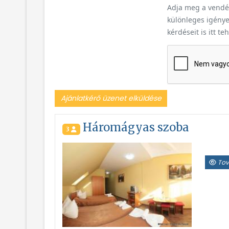
Adja meg a vendég
különleges igényei
kérdéseit is itt te
Ajánlatkérő üzenet elküldése
Háromágyas szoba
3
Tov