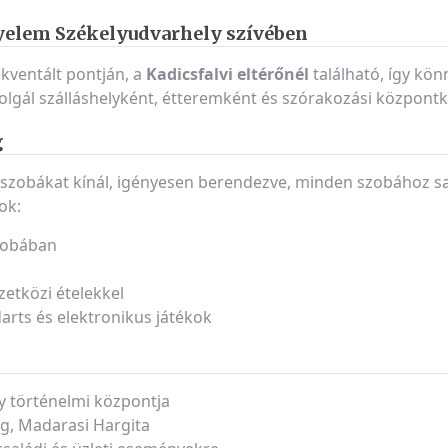
elem Székelyudvarhely szívében
kventált pontján, a
Kadicsfalvi eltérőnél
található, így kö
lgál szálláshelyként, étteremként és szórakozási központk
g
szobákat kínál, igényesen berendezve, minden szobához sa
ok:
szobában
etközi ételekkel
 darts és elektronikus játékok
y történelmi központja
ég, Madarasi Hargita