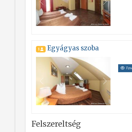
Vissza
Következő
Egyágyas szoba
1
Tov
Vissza
Következő
Felszereltség