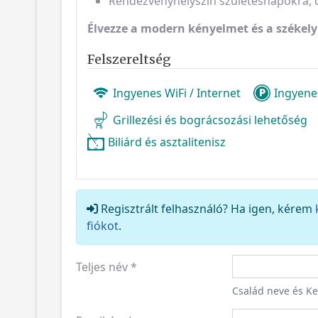
Rendezvényhelyszín születésnapokra, c
Élvezze a modern kényelmet és a székel
Felszereltség
Ingyenes WiFi / Internet
Ingyene
Grillezési és bográcsozási lehetőség
Biliárd és asztalitenisz
Regisztrált felhasználó? Ha igen, kérem
fiókot
.
Teljes név
*
Család neve és K