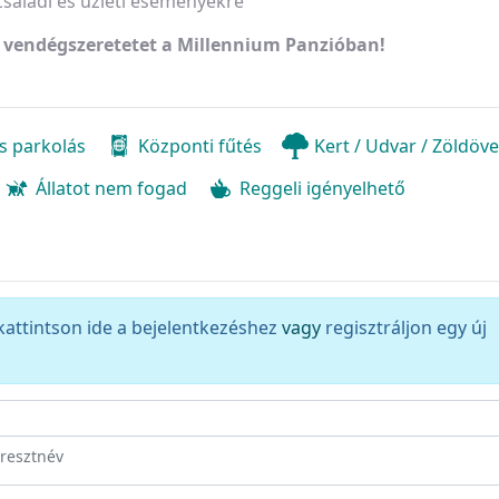
saládi és üzleti eseményekre
y vendégszeretetet a Millennium Panzióban!
s parkolás
Központi fűtés
Kert / Udvar / Zöldöv
Állatot nem fogad
Reggeli igényelhető
kattintson ide a bejelentkezéshez
vagy
regisztráljon egy új
eresztnév