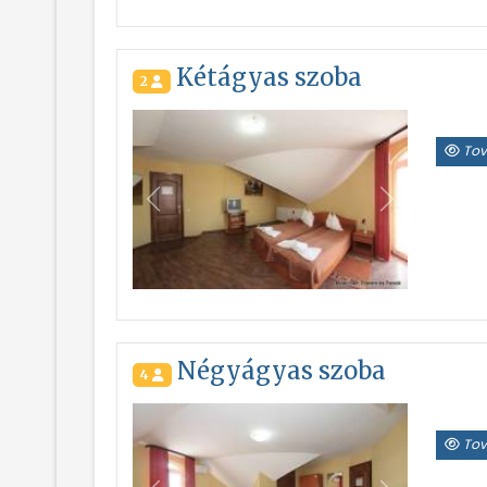
Kétágyas szoba
2
Tov
Vissza
Következő
Négyágyas szoba
4
Tov