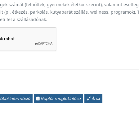
ek számát (felnőttek, gyermekek életkor szerint), valamint esetle
t (pl. étkezés, parkolás, kutyabarát szállás, wellness, programok).
heti fel a szállásadónak.
ábbi információ
Naptár megtekintése
Árak