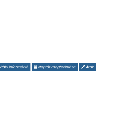
ábbi információ
Naptár megtekintése
Árak