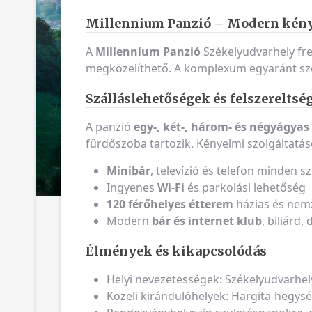
Millennium Panzió – Modern kény
A
Millennium Panzió
Székelyudvarhely fre
megközelíthető. A komplexum egyaránt szo
Szálláslehetőségek és felszereltsé
A panzió
egy-, két-, három- és négyágyas
fürdőszoba tartozik. Kényelmi szolgáltatás
Minibár
, televízió és telefon minden 
Ingyenes
Wi-Fi
és parkolási lehetőség
120 férőhelyes étterem
házias és nemz
Modern
bár és internet klub
, biliárd,
Élmények és kikapcsolódás
Helyi nevezetességek: Székelyudvarhel
Közeli kirándulóhelyek: Hargita-hegys