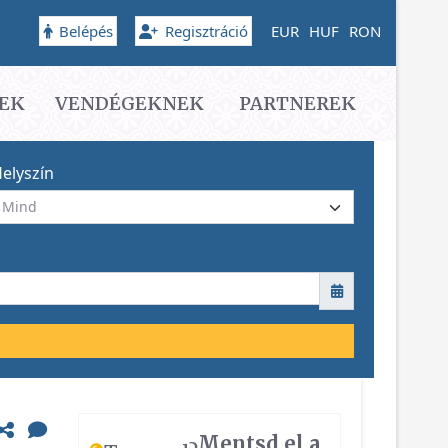
Belépés
Regisztráció
EUR
HUF
RON
EK
VENDÉGEKNEK
PARTNEREK
elyszín
Mentsd el a