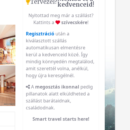
Tervezel?
kedvenceid!
Nyitottad meg már a szállást?
Kattints a
szívecskére
!
Regisztráció
után a
kiválasztott szállás
automatikusan elmentésre
kerül a kedvenceid közé. Így
mindig könnyedén megtalálod,
amit szerettél volna, anélkül,
hogy újra keresgélnél.
A
megosztás ikonnal
pedig
pillanatok alatt elküldheted a
szállást barátaidnak,
családodnak.
Smart travel starts here!