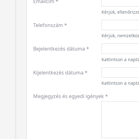
Emailcím
*
Kérjük, ellenőriz
Telefonszám
*
Kérjük, nemzetkö
Bejelentkezés dátuma
*
Kattintson a napt
Kijelentkezés dátuma
*
Kattintson a naptá
Megjegyzés és egyedi igények
*