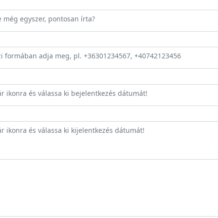
ze még egyszer, pontosan írta?
zi formában adja meg, pl. +36301234567, +40742123456
ár ikonra és válassa ki bejelentkezés dátumát!
r ikonra és válassa ki kijelentkezés dátumát!