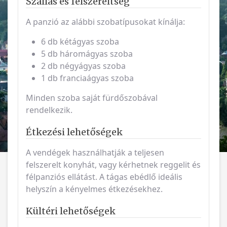
Szállás és felszereltség
A panzió az alábbi szobatípusokat kínálja:
6 db kétágyas szoba
5 db háromágyas szoba
2 db négyágyas szoba
1 db franciaágyas szoba
Minden szoba saját fürdőszobával
rendelkezik.
Étkezési lehetőségek
A vendégek használhatják a teljesen
felszerelt konyhát, vagy kérhetnek reggelit és
félpanziós ellátást. A tágas ebédlő ideális
helyszín a kényelmes étkezésekhez.
Kültéri lehetőségek