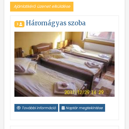
Ajánlatkérő üzenet elküldése
Háromágyas szoba
3
További információ
Naptár megtekintése