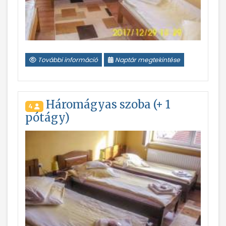
További információ
Naptár megtekintése
Háromágyas szoba (+ 1
4
pótágy)