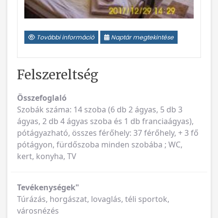
További információ
Naptár megtekintése
Felszereltség
Összefoglaló
Szobák száma: 14 szoba (6 db 2 ágyas, 5 db 3
ágyas, 2 db 4 ágyas szoba és 1 db franciaágyas),
pótágyazható, összes férőhely: 37 férőhely, + 3 fő
pótágyon, fürdőszoba minden szobába ; WC,
kert, konyha, TV
Tevékenységek"
Túrázás, horgászat, lovaglás, téli sportok,
városnézés