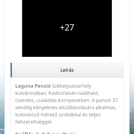
+27
Leírás
Laguna Panzió
Székelyudvarhely
külvárosában, Kadicsfalván található,
csendes, családias környezetben. A panzió 37
vendég kényelmes elszállásolására alkalmas,
különböző méretű szobákkal és teljes
felszereltséggel.