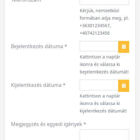
Kérjük, nemzetközi
formában adja meg, pl.
+36301234567,
+40742123456
Bejelentkezés dátuma
*
Naptár
Kattintson a naptár
ikonra és válassa ki
bejelentkezés dátumát!
Kijelentkezés dátuma
*
Naptár
Kattintson a naptár
ikonra és válassa ki
kijelentkezés dátumát!
Megjegyzés és egyedi igények
*