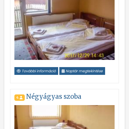
További információ
Naptár megtekintése
Négyágyas szoba
4