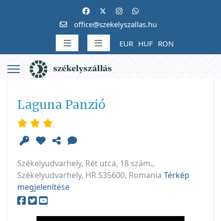
office@szekelyszallas.hu
EUR
HUF
RON
Laguna Panzió
Székelyudvarhely, Rét utca, 18 szám.,
Székelyudvarhely, HR 535600, Romania
Térkép
megjelenítése