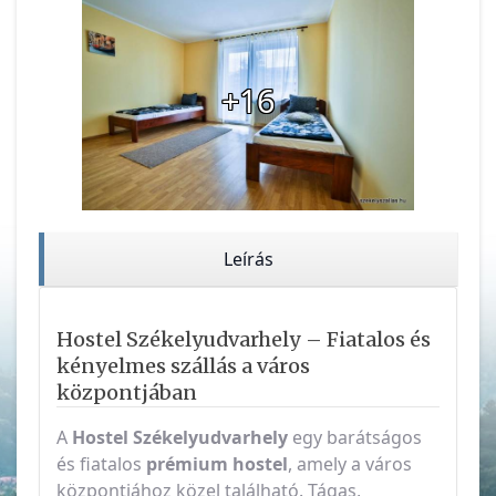
+16
Leírás
Hostel Székelyudvarhely – Fiatalos és
kényelmes szállás a város
központjában
A
Hostel Székelyudvarhely
egy barátságos
és fiatalos
prémium hostel
, amely a város
központjához közel található. Tágas,