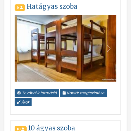
Hatágyas szoba
6
Vissza
Következ
További információ
Naptár megtekintése
Árak
10 ágyas szoba
10