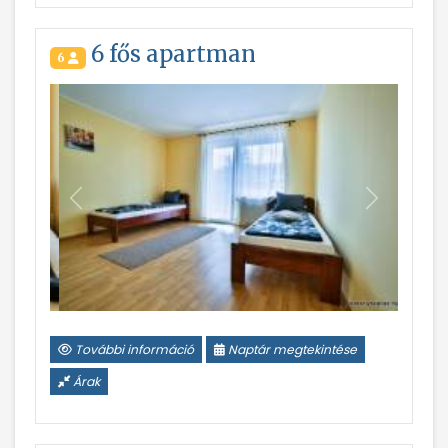
6 fős apartman
6
Vissza
Következ
További információ
Naptár megtekintése
Árak