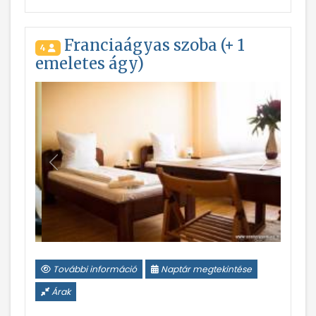
Franciaágyas szoba (+ 1
4
emeletes ágy)
Vissza
Következ
További információ
Naptár megtekintése
Árak