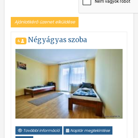
Ajánlatkérő üzenet elküldése
Négyágyas szoba
4
További információ
Naptár megtekintése