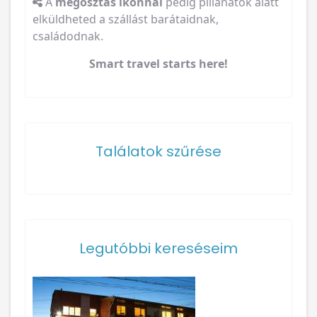
A
megosztás ikonnal
pedig pillanatok alatt
elküldheted a szállást barátaidnak,
családodnak.
Smart travel starts here!
Találatok szűrése
Legutóbbi kereséseim