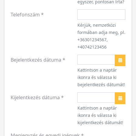
egyszer, pontosan írta?
Telefonszám
*
Kérjük, nemzetközi
formában adja meg, pl.
+36301234567,
+40742123456
Bejelentkezés dátuma
*
Naptár
Kattintson a naptár
ikonra és válassa ki
bejelentkezés dátumát!
Kijelentkezés dátuma
*
Naptár
Kattintson a naptár
ikonra és válassa ki
kijelentkezés dátumát!
Megjegyzés és egyedi igények
*