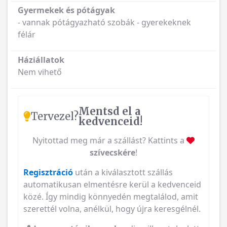
Gyermekek és pótágyak
- vannak pótágyazható szobák - gyerekeknek
félár
Háziállatok
Nem vihető
Mentsd el a
Tervezel?
kedvenceid!
Nyitottad meg már a szállást? Kattints a
szívecskére
!
Regisztráció
után a kiválasztott szállás
automatikusan elmentésre kerül a kedvenceid
közé. Így mindig könnyedén megtalálod, amit
szerettél volna, anélkül, hogy újra keresgélnél.