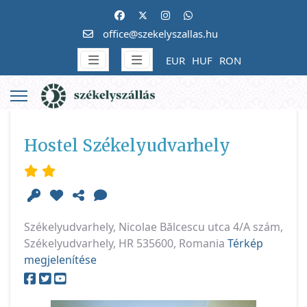
office@szekelyszallas.hu
EUR
HUF
RON
Hostel Székelyudvarhely
Székelyudvarhely, Nicolae Bălcescu utca 4/A szám,
Székelyudvarhely, HR 535600, Romania
Térkép
megjelenítése