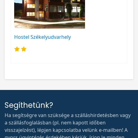
Hostel Székelyudvarhely
Segíthetünk?
Ha segítségre van szüksége a szálláshirdetésben vagy
a szállásfoglalásban (pl. nem kapott időben
visszajelzést), lépjen kapcsolatba velünk e-mailben! A
gyors ügyintézés érdekében kérjük, írjon le minden