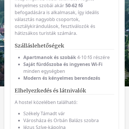
kényelmes szobái akár
50-62 fő
befogadására is alkalmasak, így ideális
választás nagyobb csoportok,
osztálykirándulások, fesztiválozók és
hátizsákos turisták számára.
Szálláslehetőségek
Apartmanok és szobák
4-10 fő részére
Saját fürdőszoba és ingyenes Wi-Fi
minden egységben
Modern és kényelmes berendezés
Elhelyezkedés és látnivalók
A hostel közelében található:
Székely Támadt vár
Városháza és Orbán Balázs szobra
Jézus Szíve-kápolna