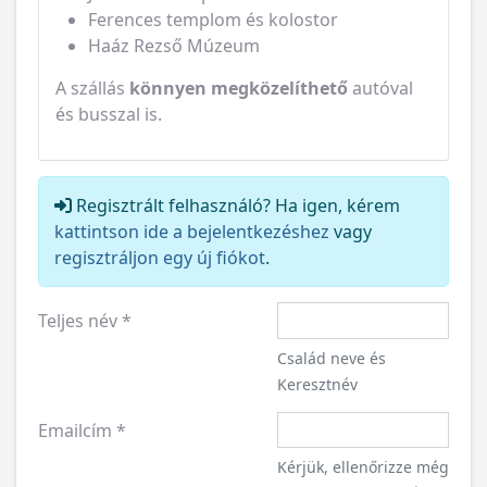
Ferences templom és kolostor
Haáz Rezső Múzeum
A szállás
könnyen megközelíthető
autóval
és busszal is.
Regisztrált felhasználó? Ha igen, kérem
kattintson ide a bejelentkezéshez
vagy
regisztráljon egy új fiókot
.
Teljes név
*
Család neve és
Keresztnév
Emailcím
*
Kérjük, ellenőrizze még