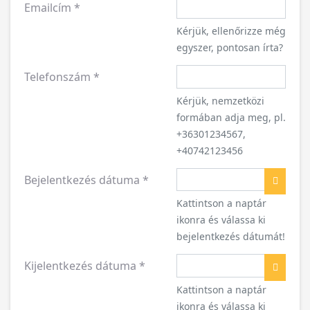
Emailcím
*
Kérjük, ellenőrizze még
egyszer, pontosan írta?
Telefonszám
*
Kérjük, nemzetközi
formában adja meg, pl.
+36301234567,
+40742123456
Bejelentkezés dátuma
*
Naptár
Kattintson a naptár
ikonra és válassa ki
bejelentkezés dátumát!
Kijelentkezés dátuma
*
Naptár
Kattintson a naptár
ikonra és válassa ki