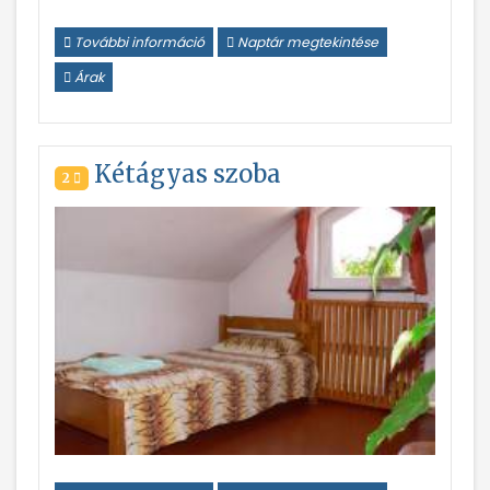
További információ
Naptár megtekintése
Árak
Kétágyas szoba
2