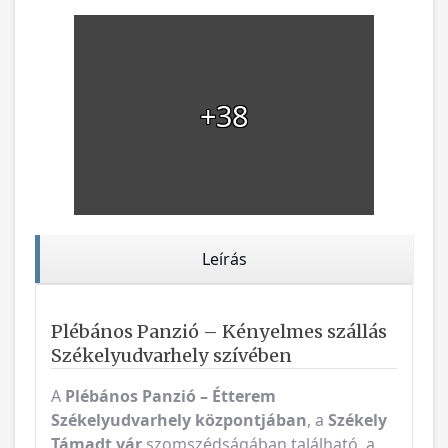
+38
Leírás
Plébános Panzió – Kényelmes szállás
Székelyudvarhely szívében
A
Plébános Panzió – Étterem
Székelyudvarhely központjában
, a
Székely
Támadt vár
szomszédságában található, a