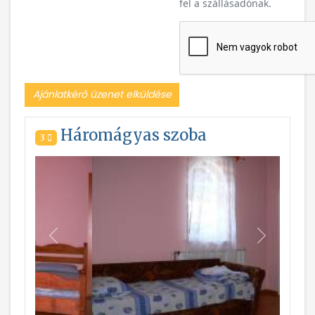
fel a szállásadónak.
Ajánlatkérő üzenet elküldése
Háromágyas szoba
3
Vissza
Következ