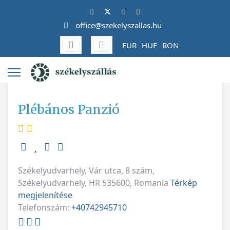
office@szekelyszallas.hu
EUR
HUF
RON
Plébános Panzió
Székelyudvarhely, Vár utca, 8 szám,
Székelyudvarhely, HR 535600, Romania
Térkép
megjelenítése
Telefonszám:
+40742945710