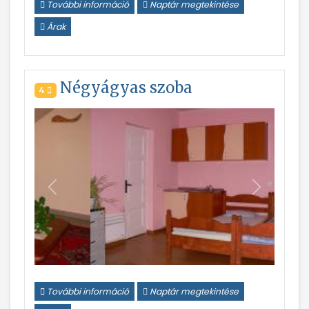
További információ
Naptár megtekintése
Árak
Négyágyas szoba
4
Vissza
Következ
További információ
Naptár megtekintése