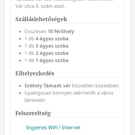
Vár utca 8. szám alatt.
Szálláslehetőségek
Összesen
10 férőhely
1 db
4 ágyas szoba
1 db
3 ágyas szoba
1 db
2 ágyas szoba
1 db
1 ágyas szoba
Elhelyezkedés
Székely Támadt vár
közvetlen közelében
Gyalogosan könnyen elérhetők a város
látnivalói
Felszereltség
Ingyenes WiFi / Internet