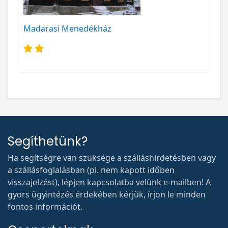
Madarasi Menedékház
Segíthetünk?
Ha segítségre van szüksége a szálláshirdetésben vagy
a szállásfoglalásban (pl. nem kapott időben
visszajelzést), lépjen kapcsolatba velünk e-mailben! A
gyors ügyintézés érdekében kérjük, írjon le minden
fontos információt.