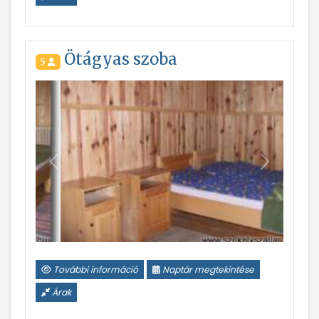
Ötágyas szoba
5
Vissza
Következ
További információ
Naptár megtekintése
Árak