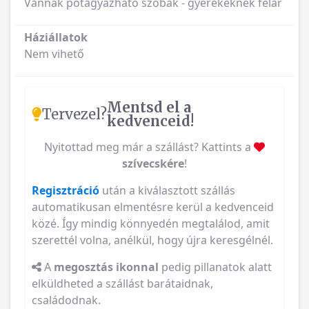
Vannak pótágyazható szobák - gyerekeknek félár
Háziállatok
Nem vihető
Mentsd el a
Tervezel?
kedvenceid!
Nyitottad meg már a szállást? Kattints a
szívecskére
!
Regisztráció
után a kiválasztott szállás
automatikusan elmentésre kerül a kedvenceid
közé. Így mindig könnyedén megtalálod, amit
szerettél volna, anélkül, hogy újra keresgélnél.
A
megosztás ikonnal
pedig pillanatok alatt
elküldheted a szállást barátaidnak,
családodnak.