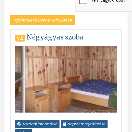
Ajánlatkérő üzenet elküldése
Négyágyas szoba
4
Vissza
Következ
További információ
Naptár megtekintése