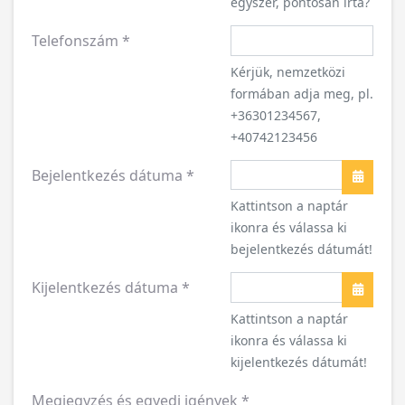
egyszer, pontosan írta?
Telefonszám
*
Kérjük, nemzetközi
formában adja meg, pl.
+36301234567,
+40742123456
Bejelentkezés dátuma
*
Naptár
Kattintson a naptár
ikonra és válassa ki
bejelentkezés dátumát!
Kijelentkezés dátuma
*
Naptár
Kattintson a naptár
ikonra és válassa ki
kijelentkezés dátumát!
Megjegyzés és egyedi igények
*