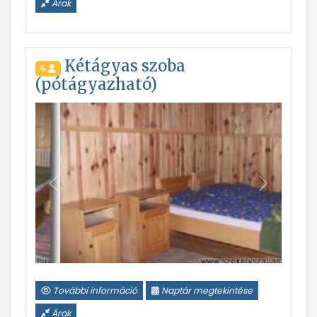
Árak
Kétágyas szoba
4
(pótágyazható)
Vissza
Következ
További információ
Naptár megtekintése
Árak