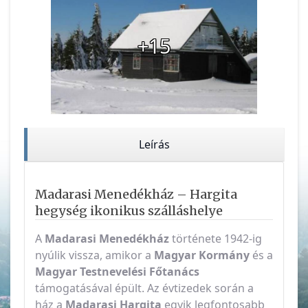
+15
Leírás
Madarasi Menedékház – Hargita
hegység ikonikus szálláshelye
A
Madarasi Menedékház
története 1942-ig
nyúlik vissza, amikor a
Magyar Kormány
és a
Magyar Testnevelési Főtanács
támogatásával épült. Az évtizedek során a
ház a
Madarasi Hargita
egyik legfontosabb