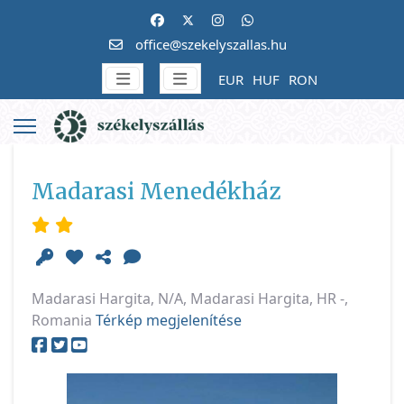
office@szekelyszallas.hu
EUR
HUF
RON
Madarasi Menedékház
Madarasi Hargita, N/A, Madarasi Hargita, HR -,
Romania
Térkép megjelenítése