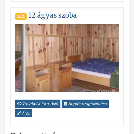
12 ágyas szoba
12
Vissza
Következ
További információ
Naptár megtekintése
Árak