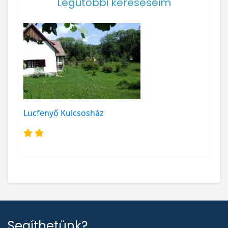
Legutóbbi kereséseim
Lucfenyő Kulcsosház
Segíthetünk?