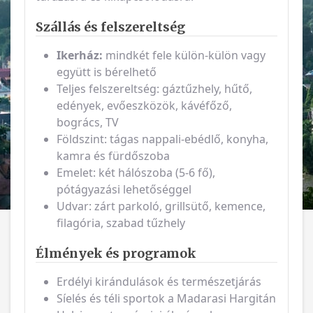
Szállás és felszereltség
Ikerház:
mindkét fele külön-külön vagy
együtt is bérelhető
Teljes felszereltség: gáztűzhely, hűtő,
edények, evőeszközök, kávéfőző,
bogrács, TV
Földszint: tágas nappali-ebédlő, konyha,
kamra és fürdőszoba
Emelet: két hálószoba (5-6 fő),
pótágyazási lehetőséggel
Udvar: zárt parkoló, grillsütő, kemence,
filagória, szabad tűzhely
Élmények és programok
Erdélyi kirándulások és természetjárás
Síelés és téli sportok a Madarasi Hargitán