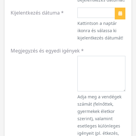
Kijelentkezés dátuma
*
Naptár
Kattintson a naptár
ikonra és válassa ki
kijelentkezés dátumát!
Megjegyzés és egyedi igények
*
Adja meg a vendégek
számát (felnőttek,
gyermekek életkor
szerint), valamint
esetleges különleges
igényeit (pl. étkezés,