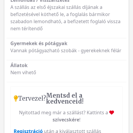
Lemondás / Visszafizetés
A szállás az első éjszakai szállás díjának a
befizetésével köthető le, a foglalás bármikor
szabadon lemondható, a befizetett foglaló vissza
nem térítendő
Gyermekek és pótágyak
Vannak pótágyazható szobák - gyerekeknek félár
Állatok
Nem vihető
Mentsd el a
Tervezel?
kedvenceid!
Nyitottad meg már a szállást? Kattints a
szívecskére
!
Regisztráció
után a kiválasztott szállás