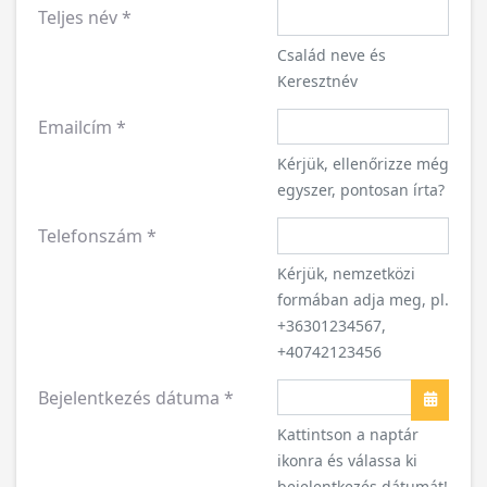
Teljes név
*
Család neve és
Keresztnév
Emailcím
*
Kérjük, ellenőrizze még
egyszer, pontosan írta?
Telefonszám
*
Kérjük, nemzetközi
formában adja meg, pl.
+36301234567,
+40742123456
Bejelentkezés dátuma
*
Naptár
Kattintson a naptár
ikonra és válassa ki
bejelentkezés dátumát!