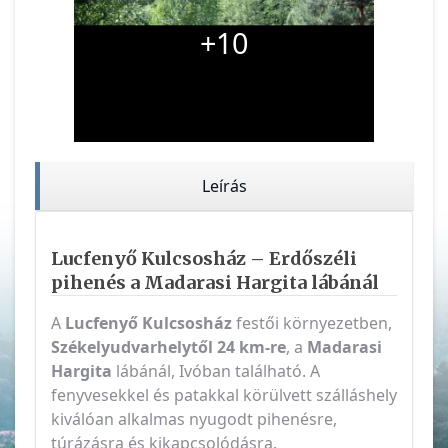
+10
Leírás
Lucfenyő Kulcsosház – Erdőszéli
pihenés a Madarasi Hargita lábánál
A
Lucfenyő Kulcsosház
festői környezetben,
Székelyudvarhelytől 24 km-re
, a
Madarasi
Hargita
lábánál, Ivóban található. A
fenyvesekkel és patakkal körülvett szálláshely
kiválóan alkalmas nyugodt pihenésre,
túrázásra és kikapcsolódásra.