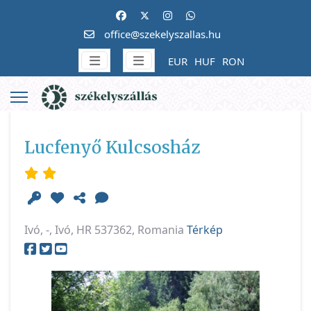
office@szekelyszallas.hu
EUR
HUF
RON
Lucfenyő Kulcsosház
Ivó, -, Ivó, HR 537362, Romania
Térkép