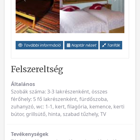
Vissza
Következ
További információ
Naptár nézet
Tarifák
Felszereltség
Általános
Szobák száma: 3-3 lakrészenként, összes
férőhely: 5 fő lakrészenként, fürdőszoba,
zuhanyzó, wc: 1-1, kert, filagória, kemence, kerti
bútor, grillsütő, hinta, szabad tűzhely, TV
Tevékenységek