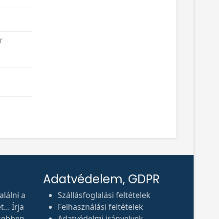
r
Adatvédelem, GDPR
lálni a
Szállásfoglalási feltételek
.. Írja
Felhasználási feltételek
sebben
Adatvédelmi irányelvek