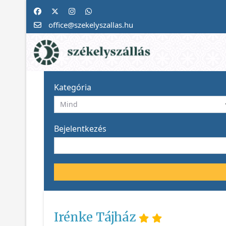
office@szekelyszallas.hu
Kategória
Bejelentkezés
Irénke Tájház