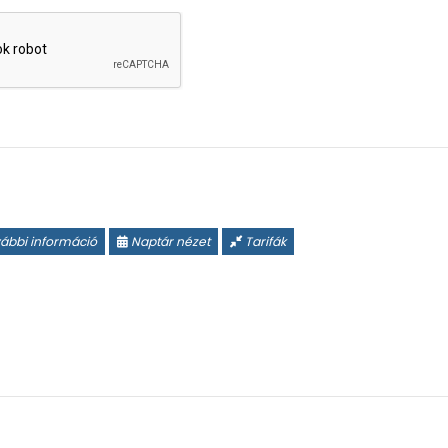
ábbi információ
Naptár nézet
Tarifák