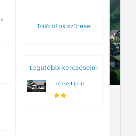
 a
Találatok szűrése
Legutóbbi kereséseim
Irénke Tájház