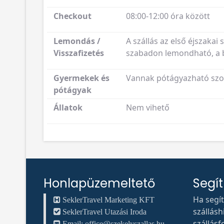
Checkout
08:00-12:00 óra között
Lemondás /
A szállás az első éjszakai 
Visszafizetés
szabadon lemondható, a be
Gyermekek és
Vannak pótágyazható szob
pótágyak
Állatok
Nem vihető
Honlapüzemeltető
Segí
Ha segí
SeklerTravel Marketing KFT
szállás
SeklerTravel Utazási Iroda
szállásf
Email:
office@szekelyszallas.hu