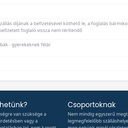
szállás díjának a befizetésével köthető le, a foglalás bármiko
fizetett foglaló vissza nem térítendő
ák - gyerekeknek félár
thetünk?
Csoportoknak
tségre van szüksége a
Nem mindig egyszerű megta
hirdetésben vagy a
legmegfelelőbb szálláshelyet.
oglalásban (pl. nem kapott
meg nekünk minél részlete