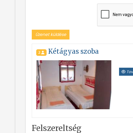
Üzenet küldése
Kétágyas szoba
2
Tov
Felszereltség