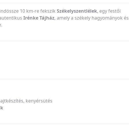
ndössze 10 km-re fekszik
Székelyszentlélek
, egy festői
 autentikus
Irénke Tájház
, amely a székely hagyományok és
e.
sajtkészítés, kenyérsütés
ák