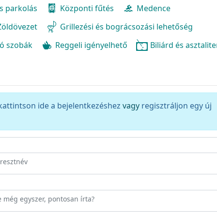
s parkolás
Központi fűtés
Medence
 Zöldövezet
Grillezési és bográcsozási lehetőség
ó szobák
Reggeli igényelhető
Biliárd és asztalit
kattintson ide a bejelentkezéshez
vagy
regisztráljon egy új
eresztnév
ze még egyszer, pontosan írta?