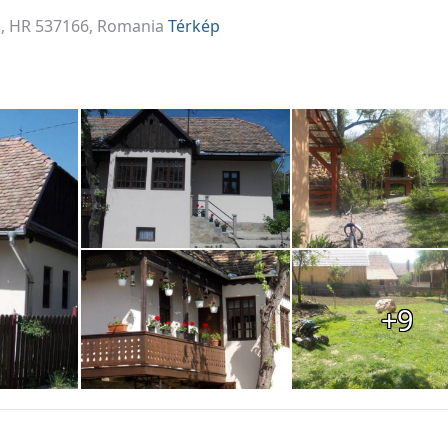
ek, HR 537166, Romania
Térkép
+9