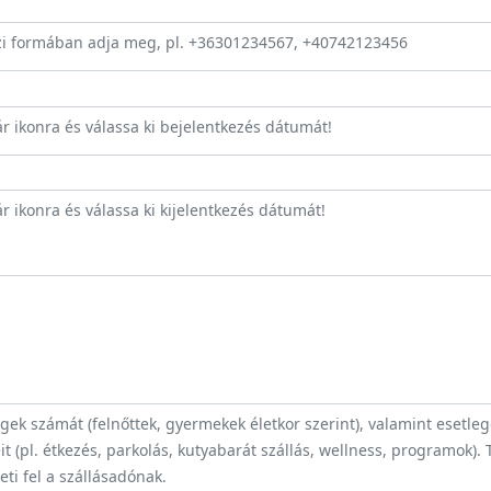
zi formában adja meg, pl. +36301234567, +40742123456
ár ikonra és válassa ki bejelentkezés dátumát!
r ikonra és válassa ki kijelentkezés dátumát!
ek számát (felnőttek, gyermekek életkor szerint), valamint esetle
t (pl. étkezés, parkolás, kutyabarát szállás, wellness, programok).
heti fel a szállásadónak.