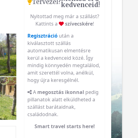
Tervezel?
kedvenceid!
Nyitottad meg már a szállást?
Kattints a
szívecskére
!
Regisztráció
után a
kiválasztott szállás
automatikusan elmentésre
kerül a kedvenceid közé. Így
mindig könnyedén megtalálod,
amit szerettél volna, anélkül,
hogy újra keresgélnél.
A
megosztás ikonnal
pedig
pillanatok alatt elküldheted a
szállást barátaidnak,
családodnak.
Smart travel starts here!