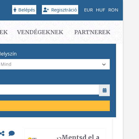
Belépés
Regisztráció
EUR
HUF
RON
EK
VENDÉGEKNEK
PARTNEREK
elyszín
Mentsd el a