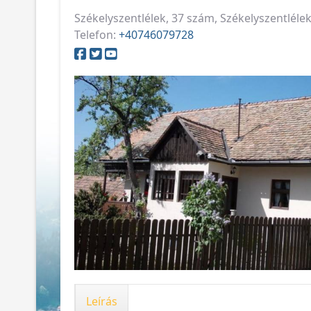
Székelyszentlélek, 37 szám, Székelyszentlél
Telefon:
+40746079728
Leírás