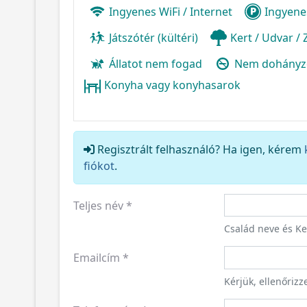
Ingyenes WiFi / Internet
Ingyene
Játszótér (kültéri)
Kert / Udvar /
Állatot nem fogad
Nem dohányz
Konyha vagy konyhasarok
Regisztrált felhasználó? Ha igen, kérem
fiókot
.
Teljes név
*
Család neve és K
Emailcím
*
Kérjük, ellenőriz