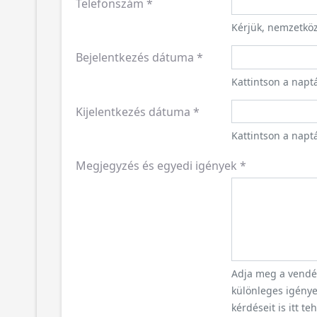
Telefonszám
*
Kérjük, nemzetkö
Bejelentkezés dátuma
*
Kattintson a napt
Kijelentkezés dátuma
*
Kattintson a naptá
Megjegyzés és egyedi igények
*
Adja meg a vendég
különleges igényei
kérdéseit is itt te