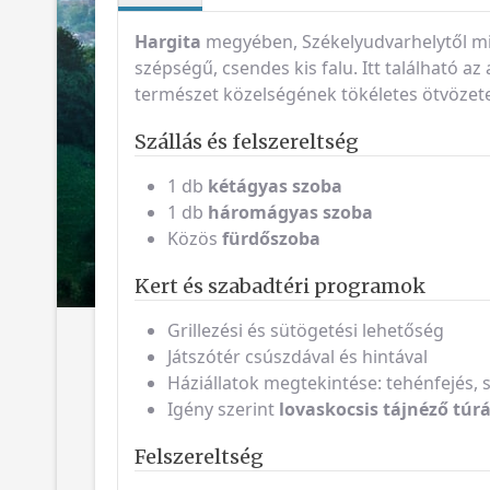
Hargita
megyében, Székelyudvarhelytől mi
szépségű, csendes kis falu. Itt található az
természet közelségének tökéletes ötvözet
Szállás és felszereltség
1 db
kétágyas szoba
1 db
háromágyas szoba
Közös
fürdőszoba
Kert és szabadtéri programok
Grillezési és sütögetési lehetőség
Játszótér csúszdával és hintával
Háziállatok megtekintése: tehénfejés, 
Igény szerint
lovaskocsis tájnéző túr
Felszereltség