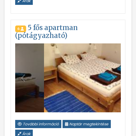
Árak
5 fős apartman
6
(pótágyazható)
Vissza
Következ
További információ
Naptár megtekintése
Árak