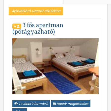
Ajánlatkérő üzenet elküldése
3 fős apartman
4
(pótágyazható)
További információ
Naptár megtekintése