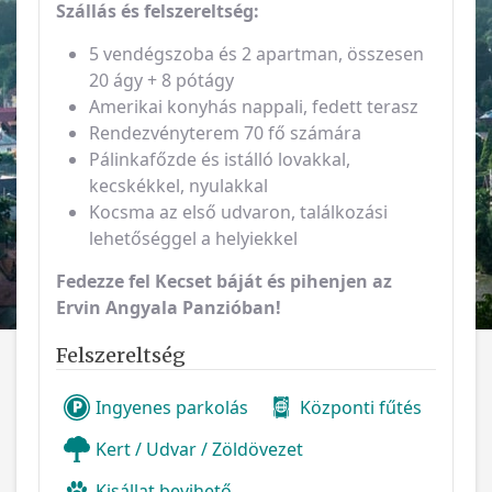
Szállás és felszereltség:
5 vendégszoba és 2 apartman, összesen
20 ágy + 8 pótágy
Amerikai konyhás nappali, fedett terasz
Rendezvényterem 70 fő számára
Pálinkafőzde és istálló lovakkal,
kecskékkel, nyulakkal
Kocsma az első udvaron, találkozási
lehetőséggel a helyiekkel
Fedezze fel Kecset báját és pihenjen az
Ervin Angyala Panzióban!
Felszereltség
Ingyenes parkolás
Központi fűtés
Kert / Udvar / Zöldövezet
Kisállat bevihető