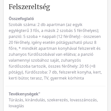
Felszereltség
Összefoglaló
Szobák száma: 2 db apartman (az egyik
egylégterű 3 fős, a másik 2 szobás 5 férőhelyes);
panzió: 5 szoba + nappali (12 férőhely) - összesen
20 férőhely, igény esetén pótágyazható plusz 8
főre, * mindkét apartman konyhával felszerelt és
zuhanyos fürdőszobával van ellátva; a panzió
valamennyi szobához saját, zuhanyzós
fürdőszoba tartozik, összes férőhely: 20 fő (+8
pótágy), fürdőszoba: 7 db, felszerelt konyha, kert,
kerti bútor, terasz, TV, gyermek körhinta
Tevékenységek"
Túrázás, kirándulás, szekerezés, lovasszánozás,
lovaglás