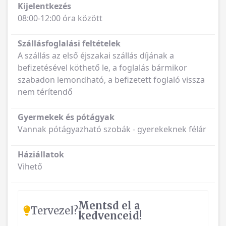
Kijelentkezés
08:00-12:00 óra között
Szállásfoglalási feltételek
A szállás az első éjszakai szállás díjának a
befizetésével köthető le, a foglalás bármikor
szabadon lemondható, a befizetett foglaló vissza
nem térítendő
Gyermekek és pótágyak
Vannak pótágyazható szobák - gyerekeknek félár
Háziállatok
Vihető
Mentsd el a
Tervezel?
kedvenceid!