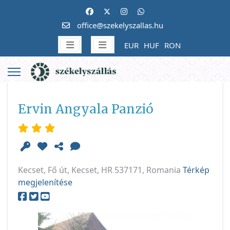
office@szekelyszallas.hu
EUR
HUF
RON
Ervin Angyala Panzió
Kecset, Fő út, Kecset, HR 537171, Romania
Térkép
megjelenítése