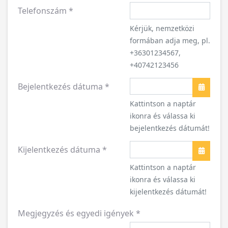
Telefonszám
*
Kérjük, nemzetközi
formában adja meg, pl.
+36301234567,
+40742123456
Bejelentkezés dátuma
*
Naptár
Kattintson a naptár
ikonra és válassa ki
bejelentkezés dátumát!
Kijelentkezés dátuma
*
Naptár
Kattintson a naptár
ikonra és válassa ki
kijelentkezés dátumát!
Megjegyzés és egyedi igények
*