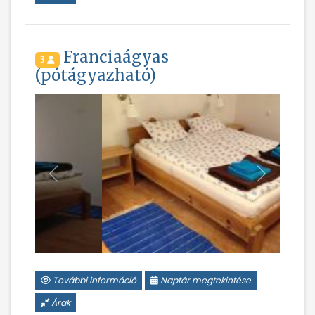
Franciaágyas
3
(pótágyazható)
Vissza
Következ
További információ
Naptár megtekintése
Árak