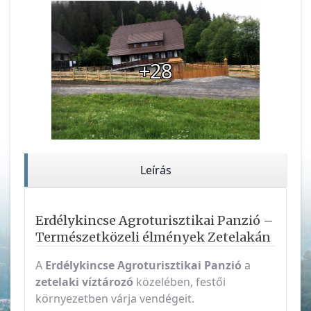
+28
Leírás
Erdélykincse Agroturisztikai Panzió –
Természetközeli élmények Zetelakán
A
Erdélykincse Agroturisztikai Panzió
a
zetelaki víztározó
közelében, festői
környezetben várja vendégeit.