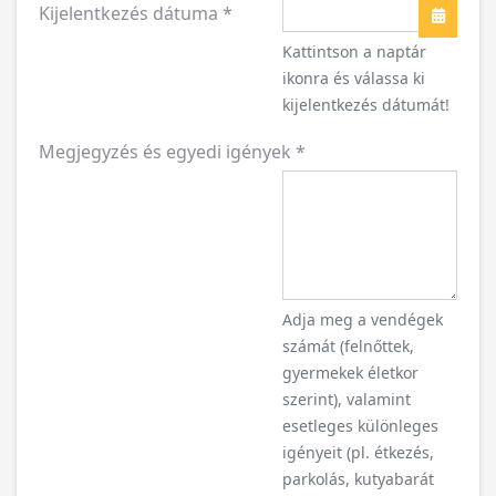
Kijelentkezés dátuma
*
Naptár
Kattintson a naptár
ikonra és válassa ki
kijelentkezés dátumát!
Megjegyzés és egyedi igények
*
Adja meg a vendégek
számát (felnőttek,
gyermekek életkor
szerint), valamint
esetleges különleges
igényeit (pl. étkezés,
parkolás, kutyabarát