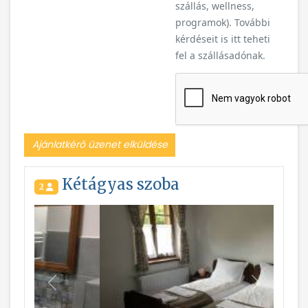
szállás, wellness,
programok). További
kérdéseit is itt teheti
fel a szállásadónak.
Ajánlatkérő üzenet elküldése
Kétágyas szoba
2
Vissza
Következ