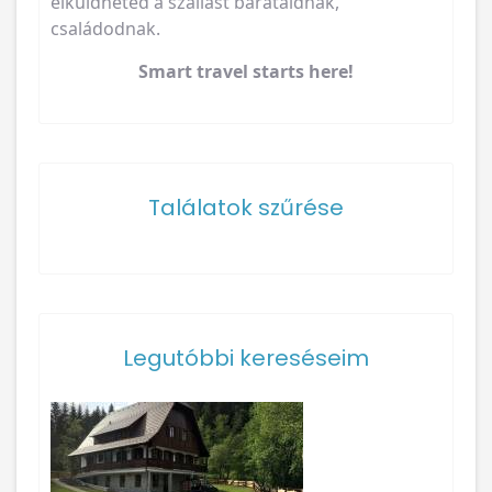
elküldheted a szállást barátaidnak,
családodnak.
Smart travel starts here!
Találatok szűrése
Legutóbbi kereséseim