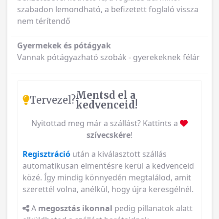
szabadon lemondható, a befizetett foglaló vissza
nem térítendő
Gyermekek és pótágyak
Vannak pótágyazható szobák - gyerekeknek félár
Mentsd el a
Tervezel?
kedvenceid!
Nyitottad meg már a szállást? Kattints a
szívecskére
!
Regisztráció
után a kiválasztott szállás
automatikusan elmentésre kerül a kedvenceid
közé. Így mindig könnyedén megtalálod, amit
szerettél volna, anélkül, hogy újra keresgélnél.
A
megosztás ikonnal
pedig pillanatok alatt