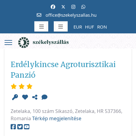
office@szekelyszallas.hu
EUR
HUF
RON
Erdélykincse Agroturisztikai
Panzió
Zetelaka, 100 szám Sikaszó, Zetelaka, HR 537366,
Romania
Térkép megjelenítése