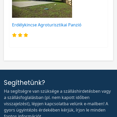
Erdélykincse Agroturisztikai Panzió
Segíthetünk?
Ha segítségre van szüksége a szálláshirdetésben vagy
a szállásfoglalásban (pl. nem kapott időben
visszajelzést), lépjen kapcsolatba velünk e-mailben! A
gyors ügyintézés érdekében kérjük, írjon le minden
fontos információt.