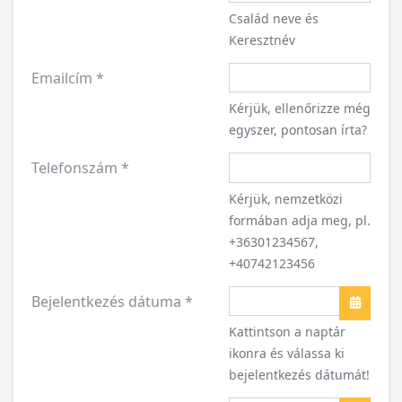
Család neve és
Keresztnév
Emailcím
*
Kérjük, ellenőrizze még
egyszer, pontosan írta?
Telefonszám
*
Kérjük, nemzetközi
formában adja meg, pl.
+36301234567,
+40742123456
Bejelentkezés dátuma
*
Naptár
Kattintson a naptár
ikonra és válassa ki
bejelentkezés dátumát!