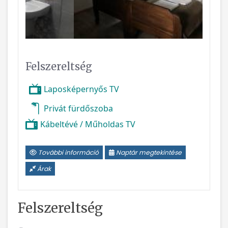
Felszereltség
Laposképernyős TV
Privát fürdőszoba
Kábeltévé / Műholdas TV
További információ
Naptár megtekintése
Árak
Felszereltség