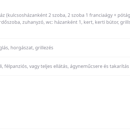
z (kulcsosházanként 2 szoba, 2 szoba 1 franciaágy + pótág
ürdőszoba, zuhanyzó, wc: házanként 1, kert, kerti bútor, grill
glás, horgászat, grillezés
li, félpanziós, vagy teljes ellátás, ágyneműcsere és takarítás