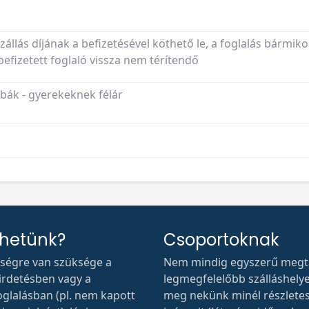
szállás díjának a befizetésével köthető le, a foglalás bármiko
fizetett foglaló vissza nem térítendő
ák - gyerekeknek félár
thetünk?
Csoportoknak
tségre van szüksége a
Nem mindig egyszerű megta
hirdetésben vagy a
legmegfelelőbb szálláshelyet.
oglalásban (pl. nem kapott
meg nekünk minél részlete