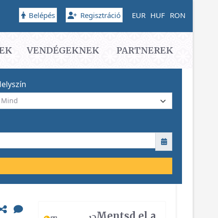
Belépés
Regisztráció
EUR
HUF
RON
EK
VENDÉGEKNEK
PARTNEREK
elyszín
Mentsd el a