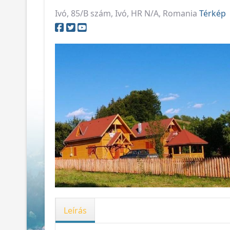
Ivó, 85/B szám, Ivó, HR N/A, Romania
Térkép
Leírás