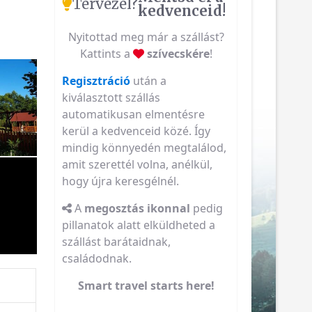
Tervezel?
kedvenceid!
Nyitottad meg már a szállást?
Kattints a
szívecskére
!
Regisztráció
után a
kiválasztott szállás
automatikusan elmentésre
kerül a kedvenceid közé. Így
mindig könnyedén megtalálod,
amit szerettél volna, anélkül,
hogy újra keresgélnél.
A
megosztás ikonnal
pedig
pillanatok alatt elküldheted a
szállást barátaidnak,
családodnak.
Smart travel starts here!