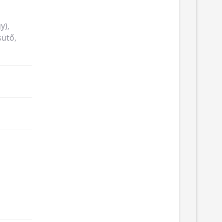
y),
sütő,