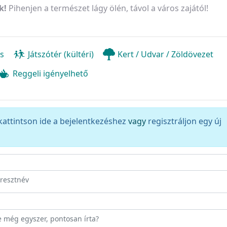
k!
Pihenjen a természet lágy ölén, távol a város zajától!
és
Játszótér (kültéri)
Kert / Udvar / Zöldövezet
Reggeli igényelhető
kattintson ide a bejelentkezéshez
vagy
regisztráljon egy új
eresztnév
ze még egyszer, pontosan írta?