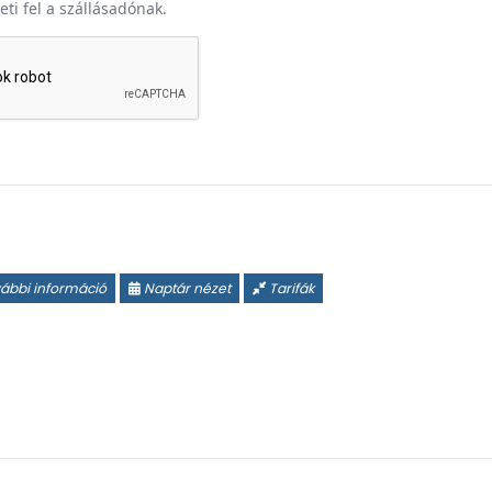
heti fel a szállásadónak.
ábbi információ
Naptár nézet
Tarifák