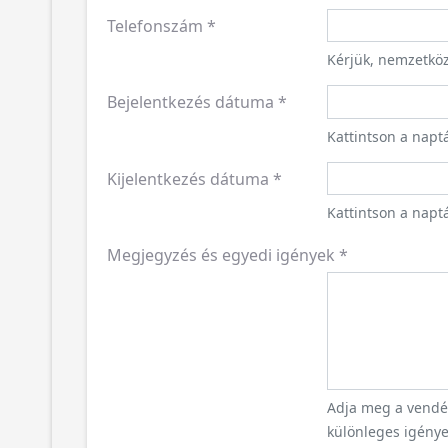
Telefonszám
*
Kérjük, nemzetkö
Bejelentkezés dátuma
*
Kattintson a napt
Kijelentkezés dátuma
*
Kattintson a naptá
Megjegyzés és egyedi igények
*
Adja meg a vendég
különleges igényei