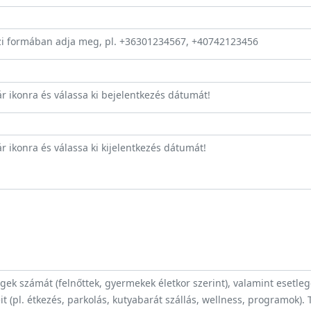
zi formában adja meg, pl. +36301234567, +40742123456
ár ikonra és válassa ki bejelentkezés dátumát!
r ikonra és válassa ki kijelentkezés dátumát!
ek számát (felnőttek, gyermekek életkor szerint), valamint esetle
t (pl. étkezés, parkolás, kutyabarát szállás, wellness, programok).