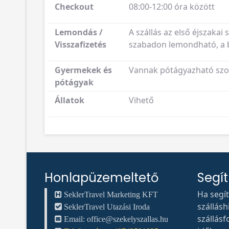
Checkout
08:00-12:00 óra között
Lemondás /
A szállás az első éjszakai 
Visszafizetés
szabadon lemondható, a be
Gyermekek és
Vannak pótágyazható szob
pótágyak
Állatok
Vihető
Honlapüzemeltető
Segí
Ha segí
SeklerTravel Marketing KFT
szállás
SeklerTravel Utazási Iroda
szállásf
Email:
office@szekelyszallas.hu