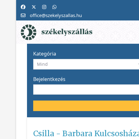
office@szekelyszallas.hu
Kategória
Bejelentkezés
Csilla - Barbara Kulcsoshá