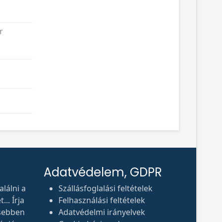
r
Adatvédelem, GDPR
lálni a
Szállásfoglalási feltételek
.. Írja
Felhasználási feltételek
sebben
Adatvédelmi irányelvek