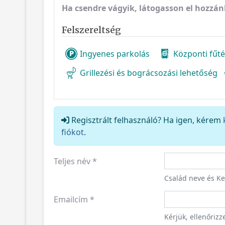
Ha csendre vágyik, látogasson el hozzán
Felszereltség
Ingyenes parkolás
Központi fűt
Grillezési és bográcsozási lehetőség
Regisztrált felhasználó? Ha igen, kérem
fiókot
.
Teljes név
*
Család neve és K
Emailcím
*
Kérjük, ellenőriz