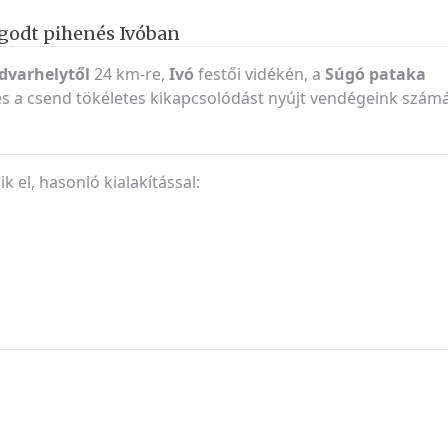
ugodt pihenés Ivóban
dvarhelytől
24 km-re,
Ivó
festői vidékén, a
Súgó pataka
és a csend tökéletes kikapcsolódást nyújt vendégeink számá
 el, hasonló kialakítással: