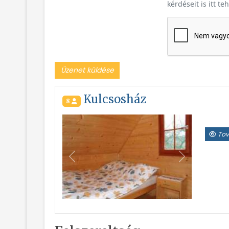
kérdéseit is itt te
Üzenet küldése
Kulcsosház
8
Tov
Vissza
Következő