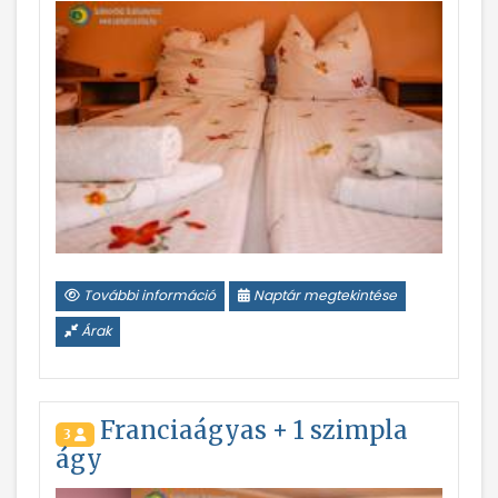
További információ
Naptár megtekintése
Árak
Franciaágyas + 1 szimpla
3
ágy