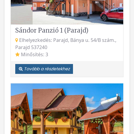
Sándor Panzió 1 (Parajd)
Elhelyezkedés: Parajd, Bánya u. 54/B szám.,
Parajd 537240
Minősítés: 3
Tovább a részletekhez
Vissza
Követke