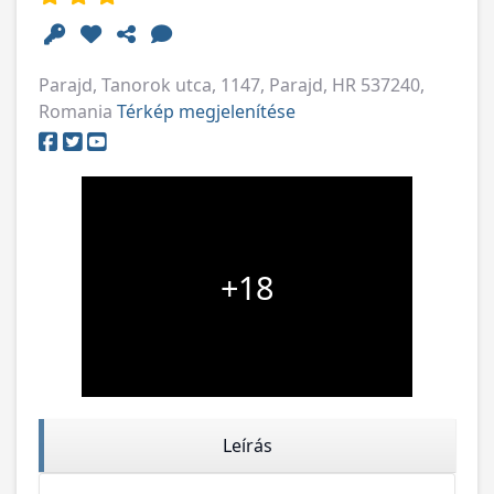
Parajd, Tanorok utca, 1147, Parajd, HR 537240,
Romania
Térkép megjelenítése
+18
Leírás