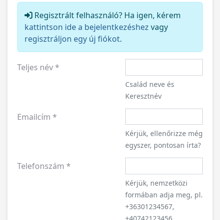
Regisztrált felhasználó? Ha igen, kérem
kattintson ide a bejelentkezéshez
vagy
regisztráljon egy új fiókot
.
Teljes név
*
Család neve és
Keresztnév
Emailcím
*
Kérjük, ellenőrizze még
egyszer, pontosan írta?
Telefonszám
*
Kérjük, nemzetközi
formában adja meg, pl.
+36301234567,
+40742123456