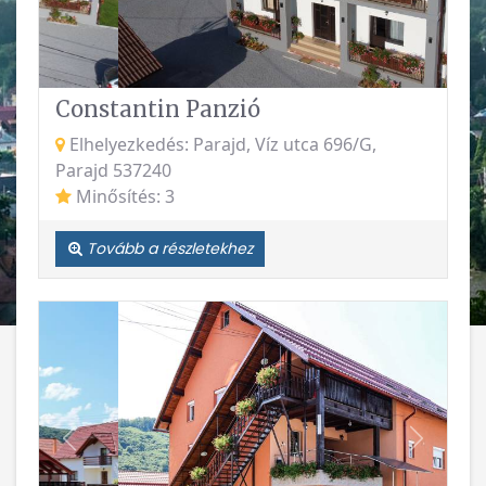
Constantin Panzió
Elhelyezkedés: Parajd, Víz utca 696/G,
Parajd 537240
Minősítés: 3
Tovább a részletekhez
Vissza
Követke