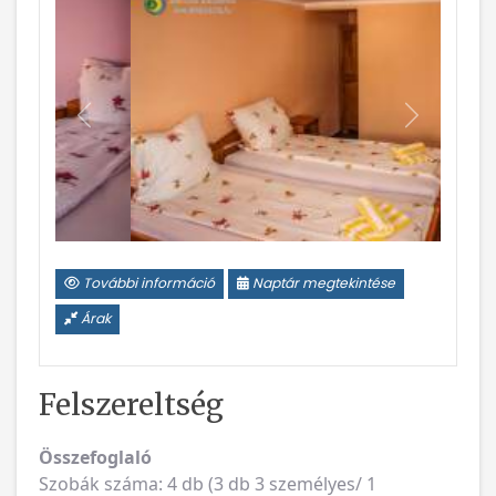
Vissza
Következ
További információ
Naptár megtekintése
Árak
Felszereltség
Összefoglaló
Szobák száma: 4 db (3 db 3 személyes/ 1