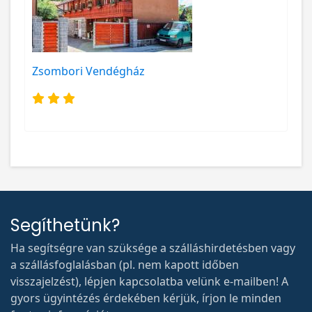
Zsombori Vendégház
Segíthetünk?
Ha segítségre van szüksége a szálláshirdetésben vagy
a szállásfoglalásban (pl. nem kapott időben
visszajelzést), lépjen kapcsolatba velünk e-mailben! A
gyors ügyintézés érdekében kérjük, írjon le minden