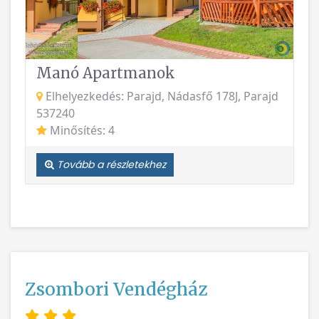
Manó Apartmanok
Elhelyezkedés: Parajd, Nádasfő 178J, Parajd
537240
Minősítés: 4
Tovább a részletekhez
Zsombori Vendégház