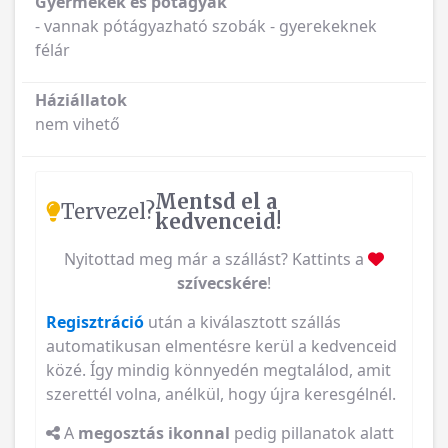
Gyermekek és pótágyak
- vannak pótágyazható szobák - gyerekeknek
félár
Háziállatok
nem vihető
Mentsd el a
Tervezel?
kedvenceid!
Nyitottad meg már a szállást? Kattints a
szívecskére
!
Regisztráció
után a kiválasztott szállás
automatikusan elmentésre kerül a kedvenceid
közé. Így mindig könnyedén megtalálod, amit
szerettél volna, anélkül, hogy újra keresgélnél.
A
megosztás ikonnal
pedig pillanatok alatt