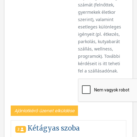
számát (felnőttek,
gyermekek életkor
szerint), valamint
esetleges különleges
igényeit (pl. étkezés,
parkolás, kutyabarát
szállás, wellness,
programok). További
kérdéseit is itt teheti
fel a szállásadónak.
Ajánlatkérő üzenet elküldése
Kétágyas szoba
2