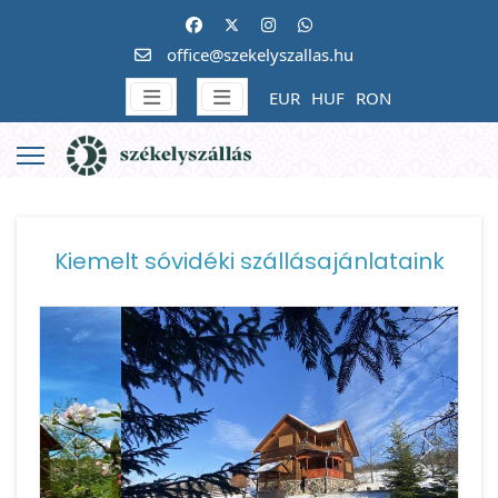
office@szekelyszallas.hu
EUR
HUF
RON
Kiemelt sóvidéki szállásajánlataink
Vissza
Követke