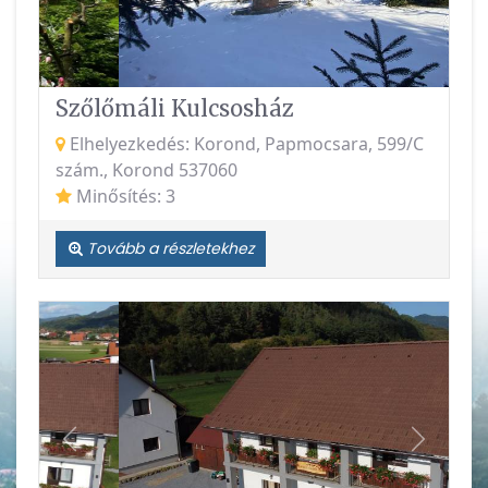
Szőlőmáli Kulcsosház
Elhelyezkedés: Korond, Papmocsara, 599/C
szám., Korond 537060
Minősítés: 3
Tovább a részletekhez
Vissza
Követke