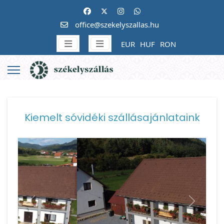
office@szekelyszallas.hu
EUR
HUF
RON
Kiemelt sóvidéki szállásajánlataink
Vissza
Követke