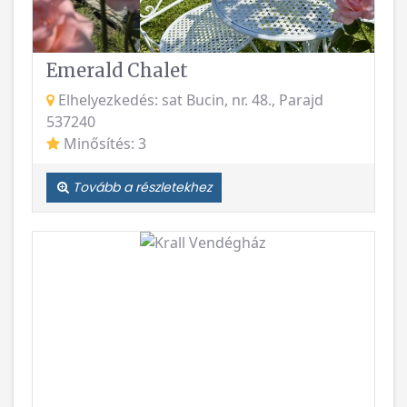
Emerald Chalet
Elhelyezkedés: sat Bucin, nr. 48., Parajd
537240
Minősítés: 3
Tovább a részletekhez
Vissza
Követke