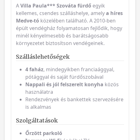
A
Villa Paula***
Szováta fürdő
egyik
kellemes, csendes szálláshelye, amely
a híres
Medve-tó
közelében található. A 2010-ben
épült vendégház folyamatosan fejlődik, hogy
minél kényelmesebb és barátságosabb
környezetet biztosítson vendégeinek.
Szálláslehetőségek
4 faház
, mindegyikben franciaággyal,
pótággyal és saját fürdőszobával
Nappali és jól felszerelt konyha
közös
használatra
Rendezvények és bankettek szervezésére
is alkalmas
Szolgáltatások
Őrzött parkoló