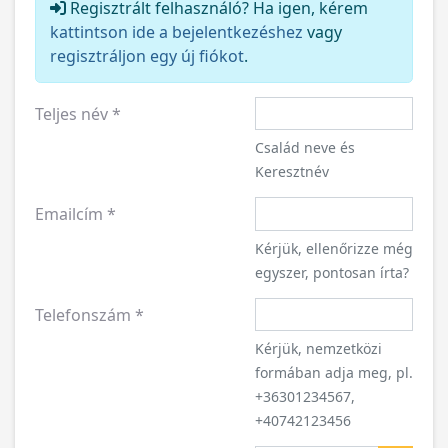
Regisztrált felhasználó? Ha igen, kérem
kattintson ide a bejelentkezéshez
vagy
regisztráljon egy új fiókot
.
Teljes név
*
Család neve és
Keresztnév
Emailcím
*
Kérjük, ellenőrizze még
egyszer, pontosan írta?
Telefonszám
*
Kérjük, nemzetközi
formában adja meg, pl.
+36301234567,
+40742123456