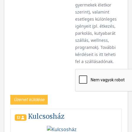
gyermekek életkor
szerint), valamint
esetleges különleges
igényeit (pl. étkezés,
parkolás, kutyabarát
szállás, wellness,
programok). További
kérdéseit is itt teheti
fel a szállásadónak.
Üzenet küldése
Kulcsosház
12