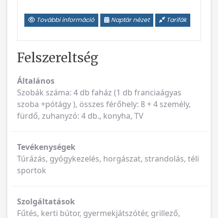
Vissza
Következ
További információ
Naptár nézet
Tarifák
Felszereltség
Általános
Szobák száma: 4 db faház (1 db franciaágyas
szoba +pótágy ), összes férőhely: 8 + 4 személy,
fürdő, zuhanyzó: 4 db., konyha, TV
Tevékenységek
Túrázás, gyógykezelés, horgászat, strandolás, téli
sportok
Szolgáltatások
Fűtés, kerti bútor, gyermekjátszótér, grillező,