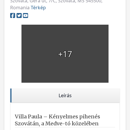
Szováta, Géra út, 7/C, Szováta, MS 545500,
Romania
Térkép
+17
Leírás
Villa Paula – Kényelmes pihenés
Szovátán, a Medve-tó közelében