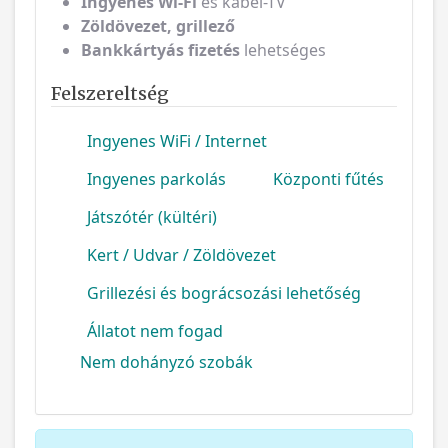
Ingyenes Wi-Fi
és kábel-TV
Zöldövezet, grillező
Bankkártyás fizetés
lehetséges
Felszereltség
Ingyenes WiFi / Internet
Ingyenes parkolás
Központi fűtés
Játszótér (kültéri)
Kert / Udvar / Zöldövezet
Grillezési és bográcsozási lehetőség
Állatot nem fogad
Nem dohányzó szobák