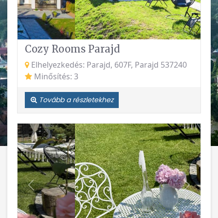
Cozy Rooms Parajd
Elhelyezkedés: Parajd, 607F, Parajd 537240
Minősítés: 3
Tovább a részletekhez
Vissza
Követke