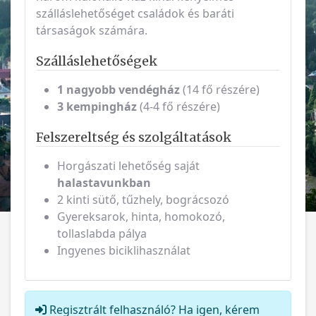
szálláslehetőséget családok és baráti
társaságok számára.
Szálláslehetőségek
1 nagyobb vendégház
(14 fő részére)
3 kempingház
(4-4 fő részére)
Felszereltség és szolgáltatások
Horgászati lehetőség saját
halastavunkban
2 kinti sütő, tűzhely, bográcsozó
Gyereksarok, hinta, homokozó,
tollaslabda pálya
Ingyenes biciklihasználat
Regisztrált felhasználó? Ha igen, kérem