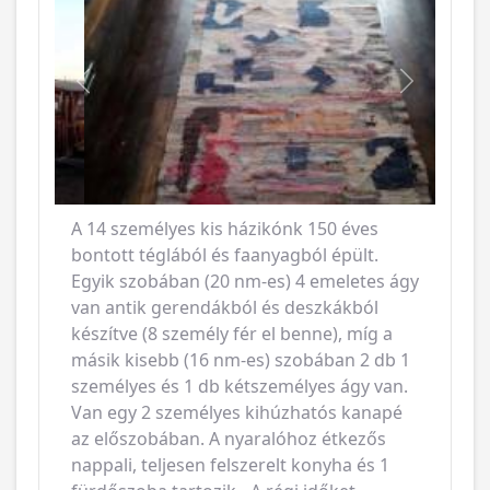
Vissza
Következ
A 14 személyes kis házikónk 150 éves
bontott téglából és faanyagból épült.
Egyik szobában (20 nm-es) 4 emeletes ágy
van antik gerendákból és deszkákból
készítve (8 személy fér el benne), míg a
másik kisebb (16 nm-es) szobában 2 db 1
személyes és 1 db kétszemélyes ágy van.
Van egy 2 személyes kihúzhatós kanapé
az előszobában. A nyaralóhoz étkezős
nappali, teljesen felszerelt konyha és 1