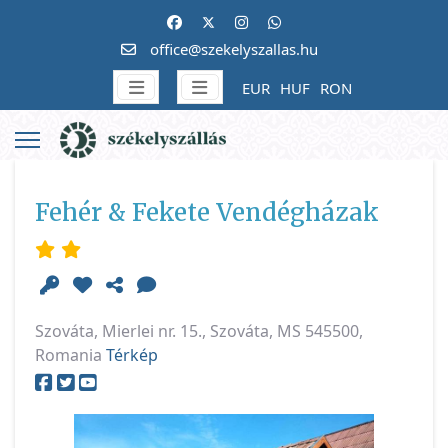
office@szekelyszallas.hu
EUR
HUF
RON
Fehér & Fekete Vendégházak
Szováta, Mierlei nr. 15., Szováta, MS 545500,
Romania
Térkép