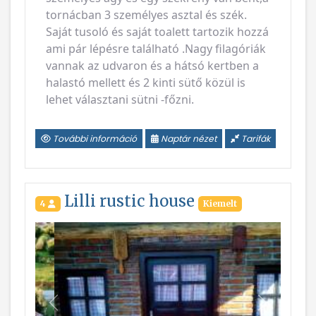
tornácban 3 személyes asztal és szék.
Saját tusoló és saját toalett tartozik hozzá
ami pár lépésre található .Nagy filagóriák
vannak az udvaron és a hátsó kertben a
halastó mellett és 2 kinti sütő közül is
lehet választani sütni -főzni.
További információ
Naptár nézet
Tarifák
Lilli rustic house
4
Kiemelt
Vissza
Következ