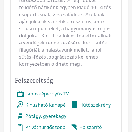
fürdőszoba tartozik. -A régi időket
felidéző házikónk egyben kiadó 10-14 fős
csoportoknak, 2-3 családnak. Azoknak
ajánljuk akik szeretik a rusztikus, antik
stílusú épületeket, a hagyományos régies
dolgokat. Kinti tusolók és toalettek állnak
a vendégek rendelkezésére. Kerti sütők
filagóriák a halastavunk mellett ,ahol
sütés -főzés ,bográcsozás kellemes
környezetben oldható meg .
Felszereltség
Laposképernyős TV
Kihúzható kanapé
Hűtőszekrény
Pótágy, gyerekágy
Privát fürdőszoba
Hajszárító