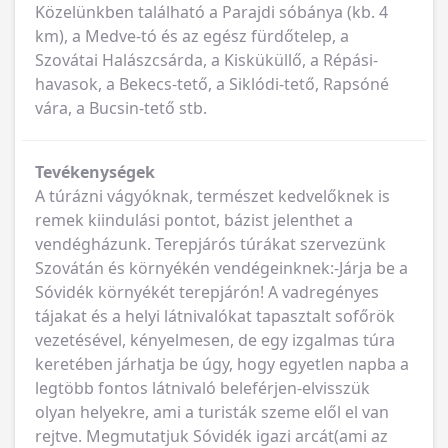
Közelünkben található a Parajdi sóbánya (kb. 4
km), a Medve-tó és az egész fürdőtelep, a
Szovátai Halászcsárda, a Kisküküllő, a Répási-
havasok, a Bekecs-tető, a Siklódi-tető, Rapsóné
vára, a Bucsin-tető stb.
Tevékenységek
A túrázni vágyóknak, természet kedvelőknek is
remek kiindulási pontot, bázist jelenthet a
vendégházunk. Terepjárós túrákat szervezünk
Szovátán és környékén vendégeinknek:-Járja be a
Sóvidék környékét terepjárón! A vadregényes
tájakat és a helyi látnivalókat tapasztalt sofőrök
vezetésével, kényelmesen, de egy izgalmas túra
keretében járhatja be úgy, hogy egyetlen napba a
legtöbb fontos látnivaló beleférjen-elvisszük
olyan helyekre, ami a turisták szeme elől el van
rejtve. Megmutatjuk Sóvidék igazi arcát(ami az