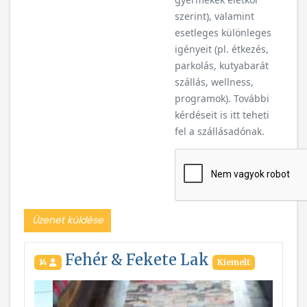
szerint), valamint
esetleges különleges
igényeit (pl. étkezés,
parkolás, kutyabarát
szállás, wellness,
programok). További
kérdéseit is itt teheti
fel a szállásadónak.
Üzenet küldése
Fehér & Fekete Lak
14
Kiemelt