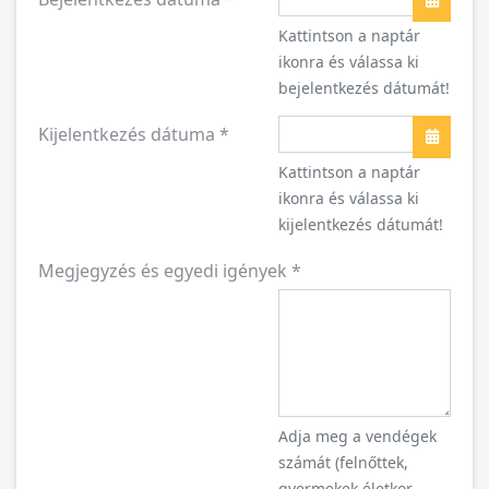
Naptár
Kattintson a naptár
ikonra és válassa ki
bejelentkezés dátumát!
Kijelentkezés dátuma
*
Naptár
Kattintson a naptár
ikonra és válassa ki
kijelentkezés dátumát!
Megjegyzés és egyedi igények
*
Adja meg a vendégek
számát (felnőttek,
gyermekek életkor