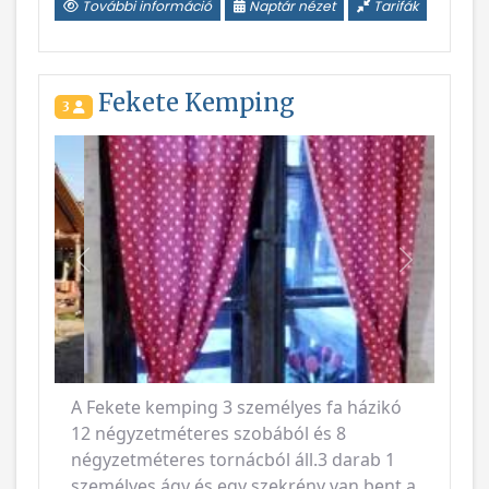
További információ
Naptár nézet
Tarifák
Fekete Kemping
3
Vissza
Következ
A Fekete kemping 3 személyes fa házikó
12 négyzetméteres szobából és 8
négyzetméteres tornácból áll.3 darab 1
személyes ágy és egy szekrény van bent,a