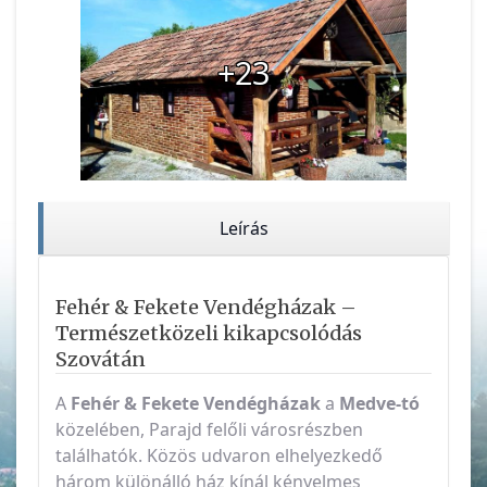
+23
Leírás
Fehér & Fekete Vendégházak –
Természetközeli kikapcsolódás
Szovátán
A
Fehér & Fekete Vendégházak
a
Medve-tó
közelében, Parajd felőli városrészben
találhatók. Közös udvaron elhelyezkedő
három különálló ház kínál kényelmes