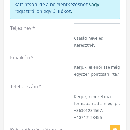
kattintson ide a bejelentkezéshez
vagy
regisztráljon egy új fiókot
.
Teljes név
*
Család neve és
Keresztnév
Emailcím
*
Kérjük, ellenőrizze még
egyszer, pontosan írta?
Telefonszám
*
Kérjük, nemzetközi
formában adja meg, pl.
+36301234567,
+40742123456
Bejelentkezés dátuma
*