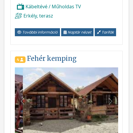
Kábeltévé / Műholdas TV
Erkély, terasz
További információ
Naptár nézet
Tarifák
Fehér kemping
4
Vissza
Következ