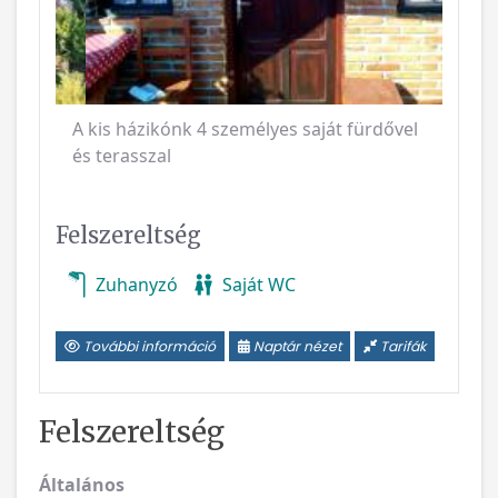
A kis házikónk 4 személyes saját fürdővel
és terasszal
Felszereltség
Zuhanyzó
Saját WC
További információ
Naptár nézet
Tarifák
Felszereltség
Általános