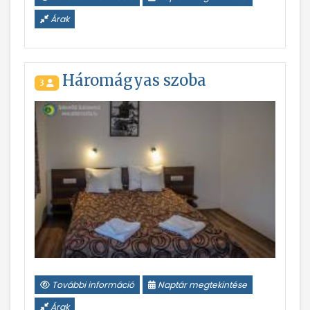
Árak
Háromágyas szoba
3
További információ
Naptár megtekintése
Árak