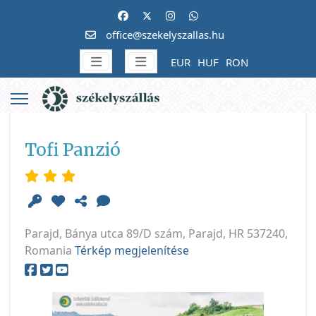
office@szekelyszallas.hu
EUR
HUF
RON
Tofi Panzió
Parajd, Bánya utca 89/D szám, Parajd, HR 537240,
Romania
Térkép megjelenítése