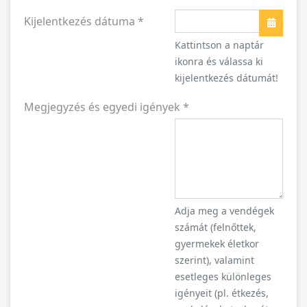
Kijelentkezés dátuma
*
Naptár
Kattintson a naptár
ikonra és válassa ki
kijelentkezés dátumát!
Megjegyzés és egyedi igények
*
Adja meg a vendégek
számát (felnőttek,
gyermekek életkor
szerint), valamint
esetleges különleges
igényeit (pl. étkezés,