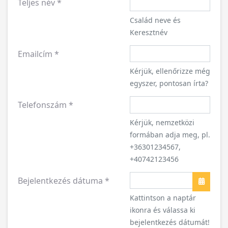
Teljes név
*
Család neve és
Keresztnév
Emailcím
*
Kérjük, ellenőrizze még
egyszer, pontosan írta?
Telefonszám
*
Kérjük, nemzetközi
formában adja meg, pl.
+36301234567,
+40742123456
Bejelentkezés dátuma
*
Naptár
Kattintson a naptár
ikonra és válassa ki
bejelentkezés dátumát!