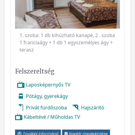
1. szoba: 1 db kihúzható kanapé, 2 . szoba
1 franciaágy + 1 db 1 egyszemélyes ágy +
terasz
Felszereltség
Laposképernyős TV
Pótágy, gyerekágy
Privát fürdőszoba
Hajszárító
Kábeltévé / Műholdas TV
További információ
Naptár megtekintése