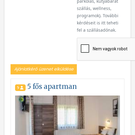
parkolás, kutyabarát
szállás, wellness,
programok). További
kérdéseit is itt teheti
fel a szállásadónak.
Ajánlatkérő üzenet elküldése
5 fős apartman
5