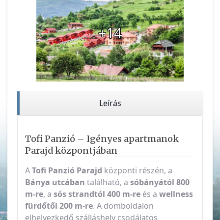
+14
Leírás
Tofi Panzió – Igényes apartmanok
Parajd központjában
A
Tofi Panzió
Parajd
központi részén, a
Bánya utcában
található, a
sóbányától 800
m-re
, a
sós strandtól 400 m-re
és a
wellness
fürdőtől 200 m-re
. A domboldalon
elhelyezkedő szálláshely csodálatos