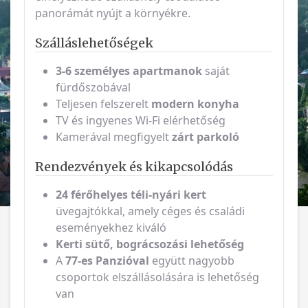
panorámát nyújt a környékre.
Szálláslehetőségek
3-6 személyes apartmanok
saját
fürdőszobával
Teljesen felszerelt
modern konyha
TV és ingyenes Wi-Fi elérhetőség
Kamerával megfigyelt
zárt parkoló
Rendezvények és kikapcsolódás
24 férőhelyes téli-nyári kert
üvegajtókkal, amely céges és családi
eseményekhez kiváló
Kerti sütő, bográcsozási lehetőség
A
77-es Panzióval
együtt nagyobb
csoportok elszállásolására is lehetőség
van