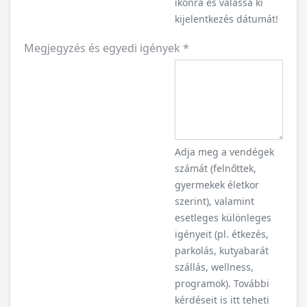
ikonra és válassa ki
kijelentkezés dátumát!
Megjegyzés és egyedi igények
*
Adja meg a vendégek
számát (felnőttek,
gyermekek életkor
szerint), valamint
esetleges különleges
igényeit (pl. étkezés,
parkolás, kutyabarát
szállás, wellness,
programok). További
kérdéseit is itt teheti