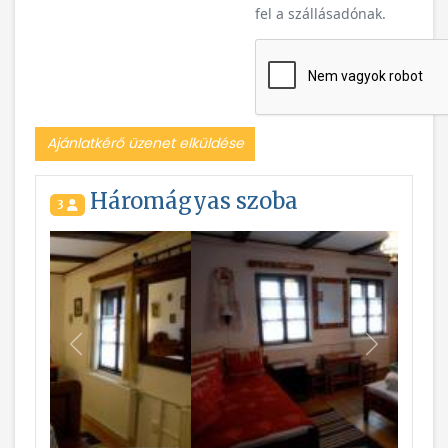
fel a szállásadónak.
Ajánlatkérő üzenet elküldése
Háromágyas szoba
3
Vissza
Következ