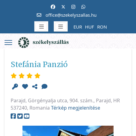
office@szekelyszallas.hu
EUR
HUF
RON
Stefánia Panzió
Parajd, Görgényalja utca, 904. szám., Parajd, HR
537240, Romania
Térkép megjelenítése