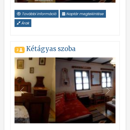
További információ
Naptár megtekintése
Árak
Kétágyas szoba
2
Vissza
Következ