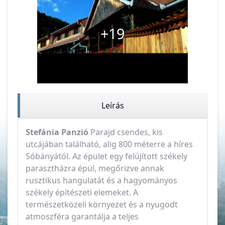
+19
Leírás
Stefánia Panzió
Parajd csendes, kis
utcájában található, alig 800 méterre a híres
Sóbányától. Az épület egy felújított székely
parasztházra épül, megőrizve annak
rusztikus hangulatát és a hagyományos
székely építészeti elemeket. A
természetközeli környezet és a nyugodt
atmoszféra garantálja a teljes