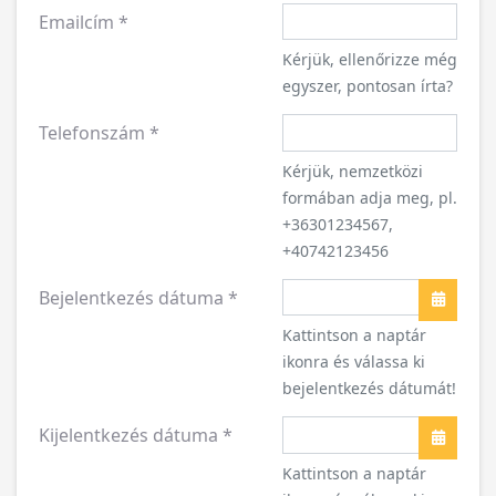
Emailcím
*
Kérjük, ellenőrizze még
egyszer, pontosan írta?
Telefonszám
*
Kérjük, nemzetközi
formában adja meg, pl.
+36301234567,
+40742123456
Bejelentkezés dátuma
*
Naptár
Kattintson a naptár
ikonra és válassa ki
bejelentkezés dátumát!
Kijelentkezés dátuma
*
Naptár
Kattintson a naptár