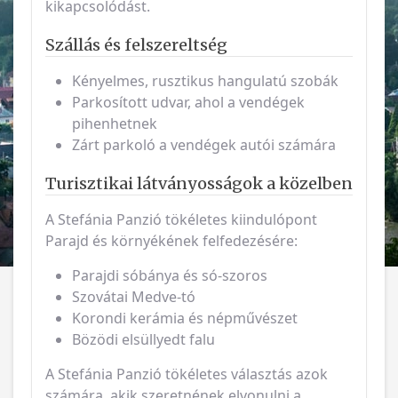
kikapcsolódást.
Szállás és felszereltség
Kényelmes, rusztikus hangulatú szobák
Parkosított udvar, ahol a vendégek
pihenhetnek
Zárt parkoló a vendégek autói számára
Turisztikai látványosságok a közelben
A Stefánia Panzió tökéletes kiindulópont
Parajd és környékének felfedezésére:
Parajdi sóbánya és só-szoros
Szovátai Medve-tó
Korondi kerámia és népművészet
Bözödi elsüllyedt falu
A Stefánia Panzió tökéletes választás azok
számára, akik szeretnének elvonulni a