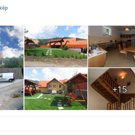
kép
+15