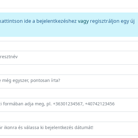
kattintson ide a bejelentkezéshez
vagy
regisztráljon egy új
eresztnév
ze még egyszer, pontosan írta?
zi formában adja meg, pl. +36301234567, +40742123456
ár ikonra és válassa ki bejelentkezés dátumát!