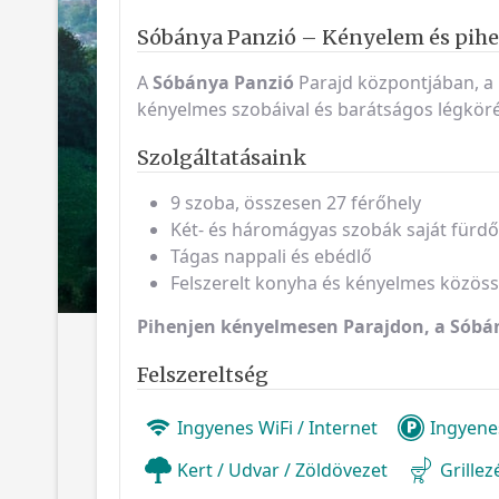
Sóbánya Panzió – Kényelem és pihe
A
Sóbánya Panzió
Parajd központjában, a 
kényelmes szobáival és barátságos légköré
Szolgáltatásaink
9 szoba, összesen 27 férőhely
Két- és háromágyas szobák saját fürd
Tágas nappali és ebédlő
Felszerelt konyha és kényelmes közöss
Pihenjen kényelmesen Parajdon, a Sóbá
Felszereltség
Ingyenes WiFi / Internet
Ingyene
Kert / Udvar / Zöldövezet
Grille