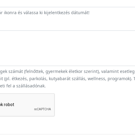
r ikonra és válassa ki kijelentkezés dátumát!
ek számát (felnőttek, gyermekek életkor szerint), valamint esetle
t (pl. étkezés, parkolás, kutyabarát szállás, wellness, programok).
heti fel a szállásadónak.