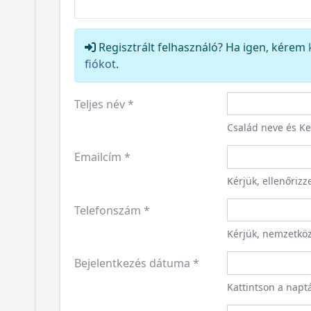
Regisztrált felhasználó? Ha igen, kérem
fiókot
.
Teljes név
*
Család neve és K
Emailcím
*
Kérjük, ellenőriz
Telefonszám
*
Kérjük, nemzetkö
Bejelentkezés dátuma
*
Kattintson a napt