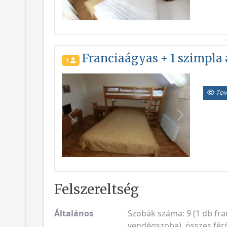
Franciaágyas + 1 szimpla
3
Tov
Vissza
Következő
Felszereltség
Általános
Szobák száma: 9 (1 db fra
vendégszoba), összes férő