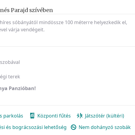
nés Parajd szívében
híres sóbányától mindössze 100 méterre helyezkedik el,
vel várja vendégeit.
őszobával
égi terek
nya Panzióban!
s parkolás
Központi fűtés
Játszótér (kültéri)
zési és bográcsozási lehetőség
Nem dohányzó szobák