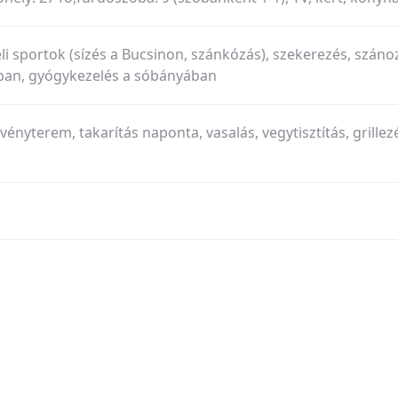
li sportok (sízés a Bucsinon, szánkózás), szekerezés, száno
ban, gyógykezelés a sóbányában
vényterem, takarítás naponta, vasalás, vegytisztítás, grillez