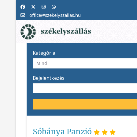
office@szekelyszallas.hu
Kategória
Bejelentkezés
Sóbánya Panzió