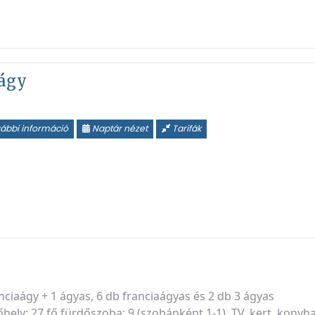
 ágy
ábbi információ
Naptár nézet
Tarifák
nciaágy + 1 ágyas, 6 db franciaágyas és 2 db 3 ágyas
hely: 27 fő,fürdőszoba: 9 (szobánként 1-1), TV, kert, konyh