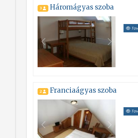
Háromágyas szoba
3
Tov
Vissza
Következő
Franciaágyas szoba
2
Tov
Vissza
Következő