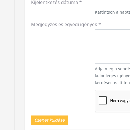
Kijelentkezés dátuma
*
Kattintson a naptá
Megjegyzés és egyedi igények
*
Adja meg a vendég
különleges igényei
kérdéseit is itt te
Üzenet küldése