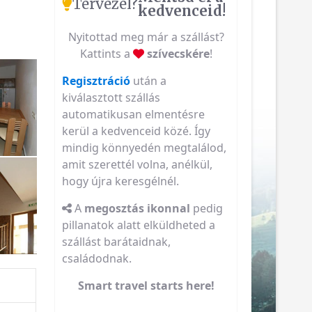
Tervezel?
kedvenceid!
Nyitottad meg már a szállást?
Kattints a
szívecskére
!
Regisztráció
után a
kiválasztott szállás
automatikusan elmentésre
kerül a kedvenceid közé. Így
mindig könnyedén megtalálod,
amit szerettél volna, anélkül,
hogy újra keresgélnél.
A
megosztás ikonnal
pedig
pillanatok alatt elküldheted a
szállást barátaidnak,
családodnak.
Smart travel starts here!