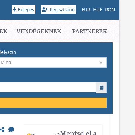
Belépés
Regisztráció
EUR
HUF
RON
EK
VENDÉGEKNEK
PARTNEREK
elyszín
Mentsd el a