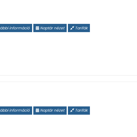
ábbi információ
Naptár nézet
Tarifák
ábbi információ
Naptár nézet
Tarifák