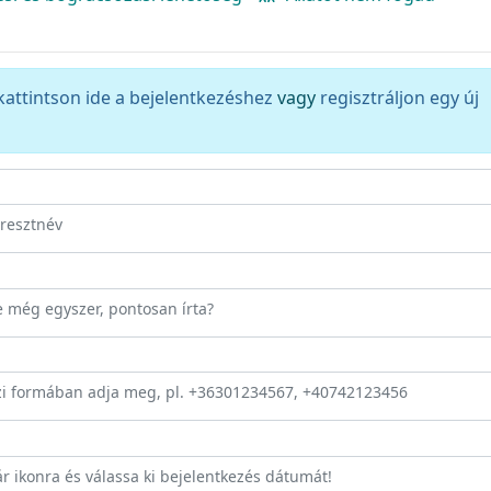
kattintson ide a bejelentkezéshez
vagy
regisztráljon egy új
eresztnév
ze még egyszer, pontosan írta?
zi formában adja meg, pl. +36301234567, +40742123456
ár ikonra és válassa ki bejelentkezés dátumát!