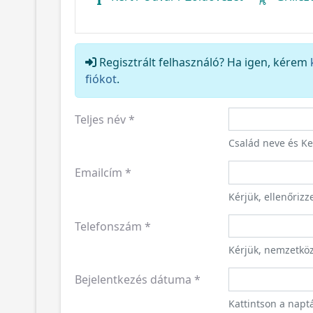
Regisztrált felhasználó? Ha igen, kérem
fiókot
.
Teljes név
*
Család neve és K
Emailcím
*
Kérjük, ellenőriz
Telefonszám
*
Kérjük, nemzetkö
Bejelentkezés dátuma
*
Kattintson a napt