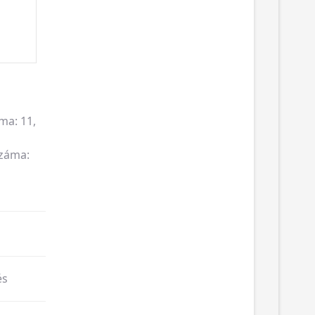
ma: 11,
száma:
és