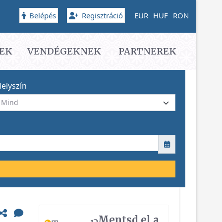
Belépés
Regisztráció
EUR
HUF
RON
EK
VENDÉGEKNEK
PARTNEREK
elyszín
Mentsd el a