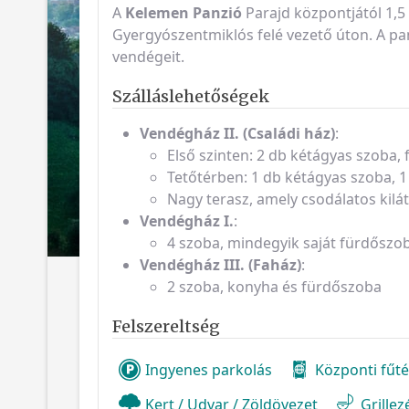
A
Kelemen Panzió
Parajd központjától 1,5
Gyergyószentmiklós felé vezető úton. A p
vendégeit.
Szálláslehetőségek
Vendégház II. (Családi ház)
:
Első szinten: 2 db kétágyas szoba,
Tetőtérben: 1 db kétágyas szoba,
Nagy terasz, amely csodálatos kilát
Vendégház I.
:
4 szoba, mindegyik saját fürdőszo
Vendégház III. (Faház)
:
2 szoba, konyha és fürdőszoba
Felszereltség
Ingyenes parkolás
Központi fűt
Kert / Udvar / Zöldövezet
Grille