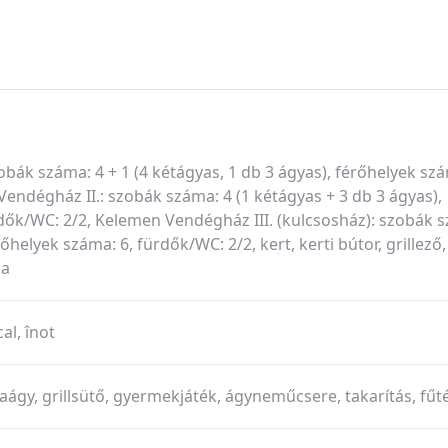
bák száma: 4 + 1 (4 kétágyas, 1 db 3 ágyas), férőhelyek szá
endégház II.: szobák száma: 4 (1 kétágyas + 3 db 3 ágyas),
dők/WC: 2/2, Kelemen Vendégház III. (kulcsosház): szobák 
őhelyek száma: 6, fürdők/WC: 2/2, kert, kerti bútor, grillező,
ha
al, înot
aágy, grillsütő, gyermekjáték, ágyneműcsere, takarítás, fűt