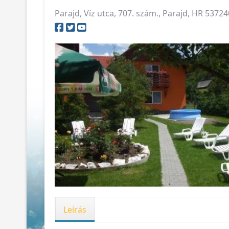
Parajd, Víz utca, 707. szám., Parajd, HR 537
Leírás