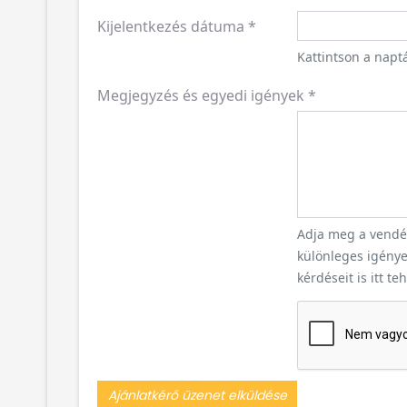
Kijelentkezés dátuma
*
Kattintson a naptá
Megjegyzés és egyedi igények
*
Adja meg a vendég
különleges igényei
kérdéseit is itt te
Ajánlatkérő üzenet elküldése