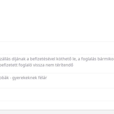
szállás díjának a befizetésével köthető le, a foglalás bármiko
fizetett foglaló vissza nem térítendő
obák - gyerekeknek félár