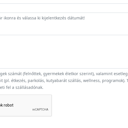
r ikonra és válassa ki kijelentkezés dátumát!
ek számát (felnőttek, gyermekek életkor szerint), valamint esetle
t (pl. étkezés, parkolás, kutyabarát szállás, wellness, programok).
heti fel a szállásadónak.