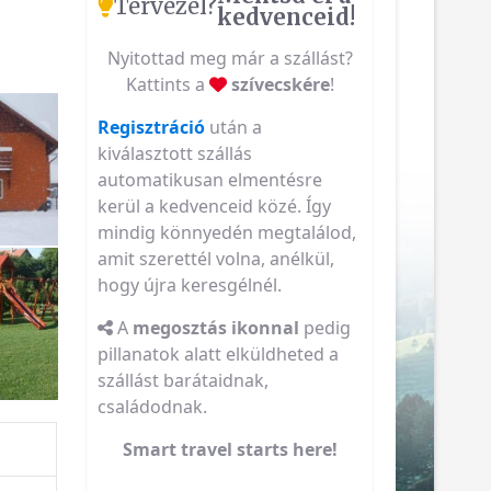
Tervezel?
kedvenceid!
Nyitottad meg már a szállást?
Kattints a
szívecskére
!
Regisztráció
után a
kiválasztott szállás
automatikusan elmentésre
kerül a kedvenceid közé. Így
mindig könnyedén megtalálod,
amit szerettél volna, anélkül,
hogy újra keresgélnél.
A
megosztás ikonnal
pedig
pillanatok alatt elküldheted a
szállást barátaidnak,
családodnak.
Smart travel starts here!