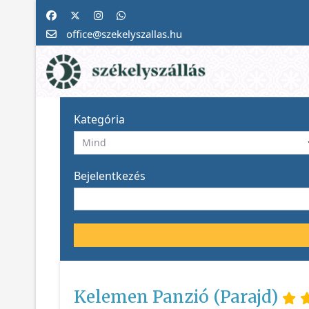
office@szekelyszallas.hu
Kategória
Bejelentkezés
Kelemen Panzió (Parajd)