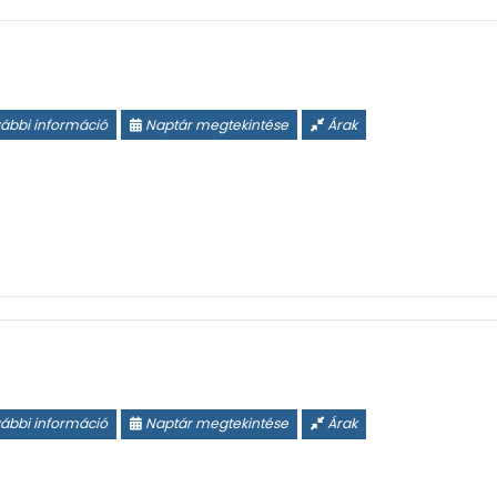
ábbi információ
Naptár megtekintése
Árak
ábbi információ
Naptár megtekintése
Árak