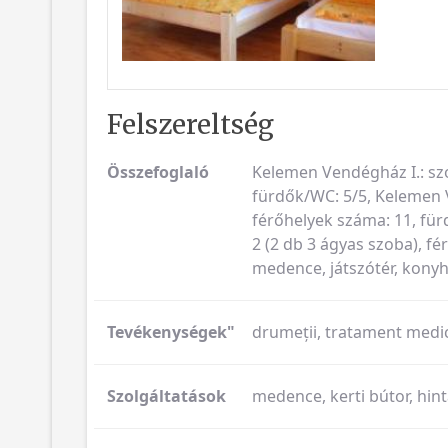
Felszereltség
Összefoglaló
Kelemen Vendégház I.: szo
fürdők/WC: 5/5, Kelemen V
férőhelyek száma: 11, für
2 (2 db 3 ágyas szoba), fér
medence, játszótér, kony
Tevékenységek"
drumeții, tratament medic
Szolgáltatások
medence, kerti bútor, hint