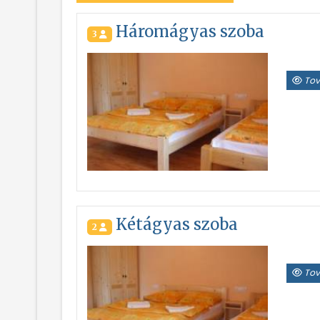
Háromágyas szoba
3
Tov
Kétágyas szoba
2
Tov