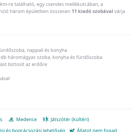
 km-re található, egy csendes mellékutcában, a
anzió három épületben összesen
11 kiadó szobával
várja
 fürdőszoba, nappali és konyha
 1 db háromágyas szoba, konyha és fürdőszoba
ást biztosít az erdőre
bával
és
Medence
Játszótér (kültéri)
zési és bográcsozási lehetőség
Állatot nem fogad