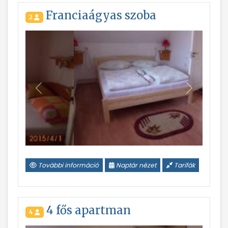
Franciaágyas szoba
2
Vissza
Következ
További információ
Naptár nézet
Tarifák
4 fős apartman
4