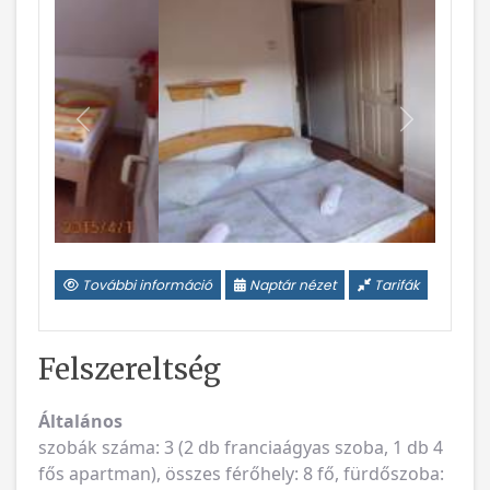
Vissza
Következ
További információ
Naptár nézet
Tarifák
Felszereltség
Általános
szobák száma: 3 (2 db franciaágyas szoba, 1 db 4
fős apartman), összes férőhely: 8 fő, fürdőszoba: