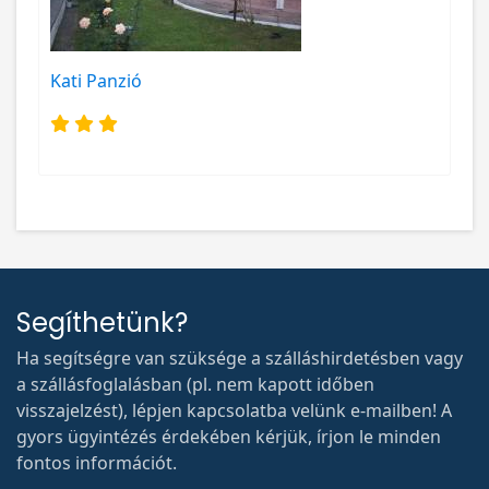
Kati Panzió
Segíthetünk?
Ha segítségre van szüksége a szálláshirdetésben vagy
a szállásfoglalásban (pl. nem kapott időben
visszajelzést), lépjen kapcsolatba velünk e-mailben! A
gyors ügyintézés érdekében kérjük, írjon le minden
fontos információt.