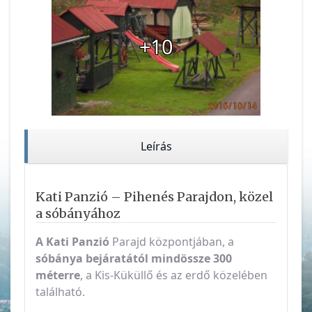
+10
Leírás
Kati Panzió – Pihenés Parajdon, közel
a sóbányához
A Kati Panzió
Parajd központjában, a
sóbánya bejáratától mindössze 300
méterre
, a Kis-Küküllő és az erdő közelében
található.