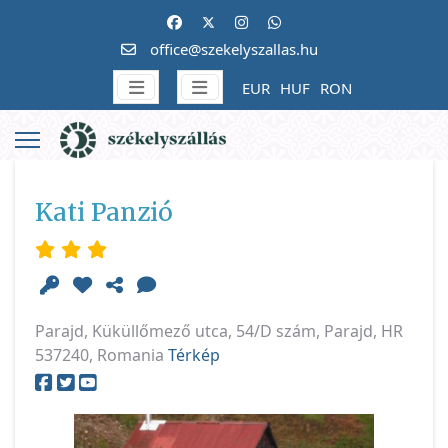
office@szekelyszallas.hu
EUR
HUF
RON
Kati Panzió
Parajd, Küküllőmező utca, 54/D szám, Parajd, HR
537240, Romania
Térkép