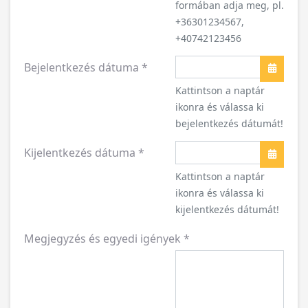
formában adja meg, pl.
+36301234567,
+40742123456
Bejelentkezés dátuma
*
Naptár
Kattintson a naptár
ikonra és válassa ki
bejelentkezés dátumát!
Kijelentkezés dátuma
*
Naptár
Kattintson a naptár
ikonra és válassa ki
kijelentkezés dátumát!
Megjegyzés és egyedi igények
*