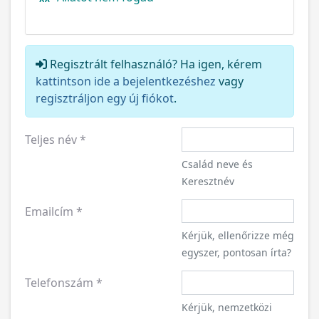
Regisztrált felhasználó? Ha igen, kérem
kattintson ide a bejelentkezéshez
vagy
regisztráljon egy új fiókot
.
Teljes név
*
Család neve és
Keresztnév
Emailcím
*
Kérjük, ellenőrizze még
egyszer, pontosan írta?
Telefonszám
*
Kérjük, nemzetközi