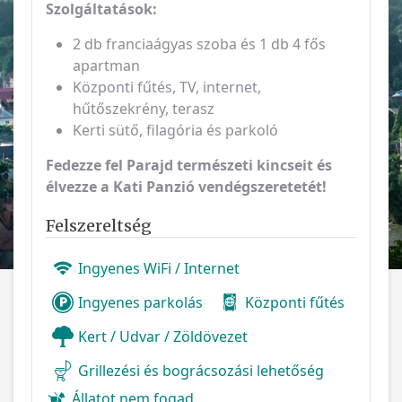
Szolgáltatások:
2 db franciaágyas szoba és 1 db 4 fős
apartman
Központi fűtés, TV, internet,
hűtőszekrény, terasz
Kerti sütő, filagória és parkoló
Fedezze fel Parajd természeti kincseit és
élvezze a Kati Panzió vendégszeretetét!
Felszereltség
Ingyenes WiFi / Internet
Ingyenes parkolás
Központi fűtés
Kert / Udvar / Zöldövezet
Grillezési és bográcsozási lehetőség
Állatot nem fogad