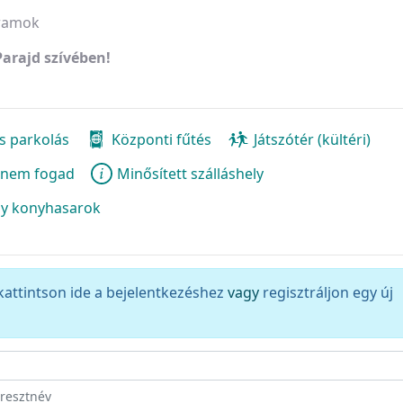
ramok
Parajd szívében!
s parkolás
Központi fűtés
Játszótér (kültéri)
t nem fogad
Minősített szálláshely
y konyhasarok
kattintson ide a bejelentkezéshez
vagy
regisztráljon egy új
eresztnév