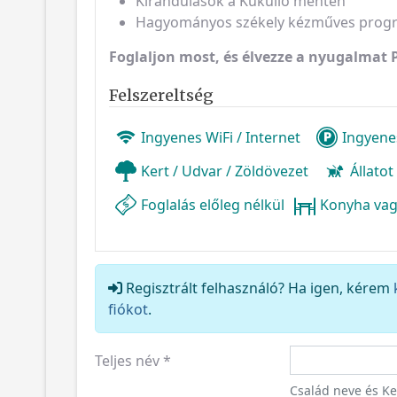
Kirándulások a Küküllő mentén
Hagyományos székely kézműves prog
Foglaljon most, és élvezze a nyugalmat 
Felszereltség
Ingyenes WiFi / Internet
Ingyene
Kert / Udvar / Zöldövezet
Állato
Foglalás előleg nélkül
Konyha vag
Regisztrált felhasználó? Ha igen, kérem
fiókot
.
Teljes név
*
Család neve és K