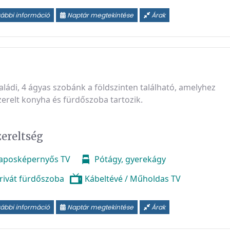
ábbi információ
Naptár megtekintése
Árak
aládi, 4 ágyas szobánk a földszinten található, amelyhez
zerelt konyha és fürdőszoba tartozik.
zereltség
aposképernyős TV
Pótágy, gyerekágy
rivát fürdőszoba
Kábeltévé / Műholdas TV
ábbi információ
Naptár megtekintése
Árak