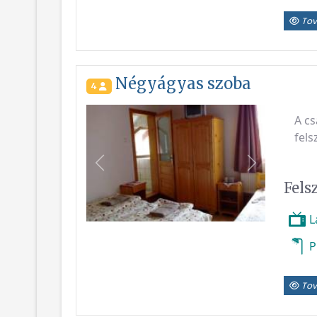
Tov
Négyágyas szoba
4
A cs
fels
Vissza
Következő
Fels
L
P
Tov