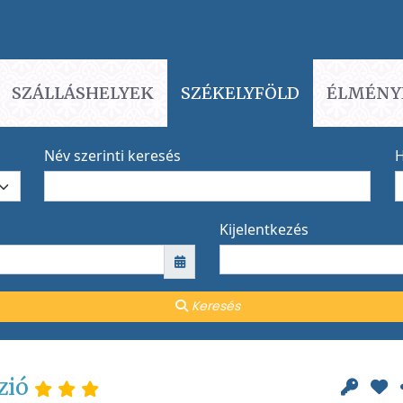
SZÁLLÁSHELYEK
SZÉKELYFÖLD
ÉLMÉNY
Név szerinti keresés
H
Kijelentkezés
Keresés
zió