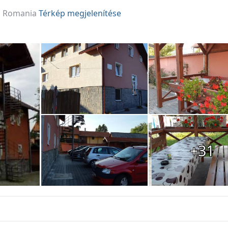
0, Romania
Térkép megjelenítése
+31