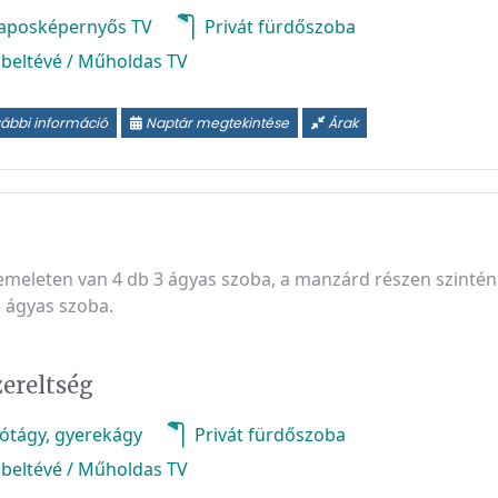
aposképernyős TV
Privát fürdőszoba
beltévé / Műholdas TV
ábbi információ
Naptár megtekintése
Árak
 emeleten van 4 db 3 ágyas szoba, a manzárd részen szintén
 ágyas szoba.
zereltség
ótágy, gyerekágy
Privát fürdőszoba
beltévé / Műholdas TV