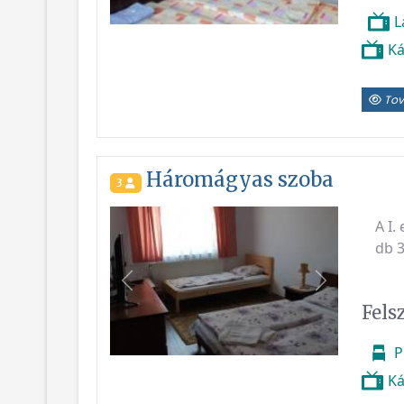
L
Ká
Tov
Háromágyas szoba
3
A I.
db 3
Vissza
Következő
Fels
P
Ká