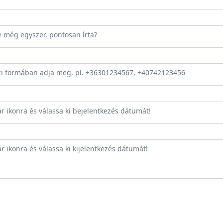
ze még egyszer, pontosan írta?
zi formában adja meg, pl. +36301234567, +40742123456
ár ikonra és válassa ki bejelentkezés dátumát!
r ikonra és válassa ki kijelentkezés dátumát!