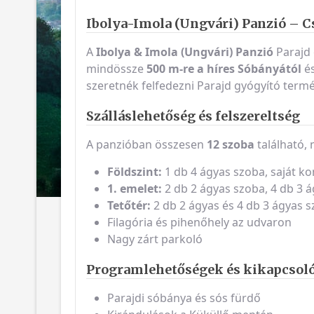
Ibolya-Imola (Ungvári) Panzió – C
A
Ibolya & Imola (Ungvári) Panzió
Parajd 
mindössze
500 m-re a híres Sóbányától
é
szeretnék felfedezni Parajd gyógyító termés
Szálláslehetőség és felszereltség
A panzióban összesen
12 szoba
található,
Földszint:
1 db 4 ágyas szoba, saját k
1. emelet:
2 db 2 ágyas szoba, 4 db 3 á
Tetőtér:
2 db 2 ágyas és 4 db 3 ágyas s
Filagória és pihenőhely az udvaron
Nagy zárt parkoló
Programlehetőségek és kikapcsol
Parajdi sóbánya és sós fürdő