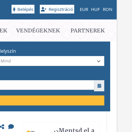
Belépés
Regisztráció
EUR
HUF
RON
EK
VENDÉGEKNEK
PARTNEREK
elyszín
Mentsd el a