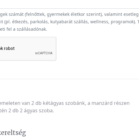
ek számát (felnőttek, gyermekek életkor szerint), valamint esetle
t (pl. étkezés, parkolás, kutyabarát szállás, wellness, programok).
heti fel a szállásadónak.
 emeleten van 2 db kétágyas szobánk, a manzárd részen
tén 2 db 2 ágyas szoba.
zereltség