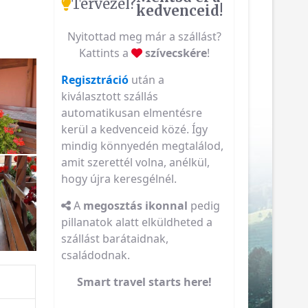
Tervezel?
kedvenceid!
Nyitottad meg már a szállást?
Kattints a
szívecskére
!
Regisztráció
után a
kiválasztott szállás
automatikusan elmentésre
kerül a kedvenceid közé. Így
mindig könnyedén megtalálod,
amit szerettél volna, anélkül,
hogy újra keresgélnél.
A
megosztás ikonnal
pedig
pillanatok alatt elküldheted a
szállást barátaidnak,
családodnak.
Smart travel starts here!