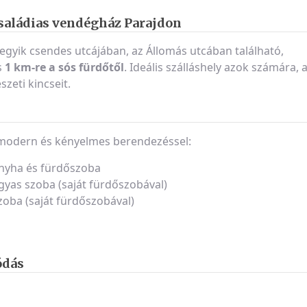
saládias vendégház Parajdon
egyik csendes utcájában, az Állomás utcában található,
s
1 km-re a sós fürdőtől
. Ideális szálláshely azok számára, 
zeti kincseit.
 modern és kényelmes berendezéssel:
onyha és fürdőszoba
gyas szoba (saját fürdőszobával)
zoba (saját fürdőszobával)
ódás