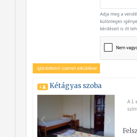
Adja meg a vendég
különleges igényei
kérdéseit is itt te
Ajánlatkérő üzenet elküldése
Kétágyas szoba
2
A I.
szin
Vissza
Következő
Fels