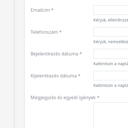
Emailcím
*
Kérjük, ellenőriz
Telefonszám
*
Kérjük, nemzetkö
Bejelentkezés dátuma
*
Kattintson a napt
Kijelentkezés dátuma
*
Kattintson a naptá
Megjegyzés és egyedi igények
*