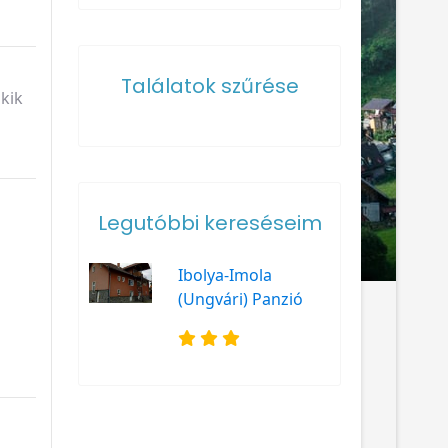
Találatok szűrése
akik
Legutóbbi kereséseim
Ibolya-Imola
(Ungvári) Panzió