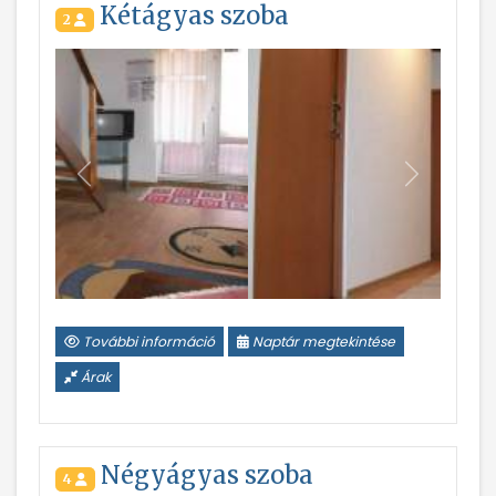
Kétágyas szoba
2
Vissza
Következ
További információ
Naptár megtekintése
Árak
Négyágyas szoba
4