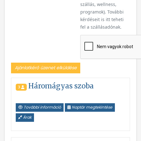
szállás, wellness,
programok). További
kérdéseit is itt teheti
fel a szállásadónak.
Ajánlatkérő üzenet elküldése
Háromágyas szoba
3
További információ
Naptár megtekintése
Árak