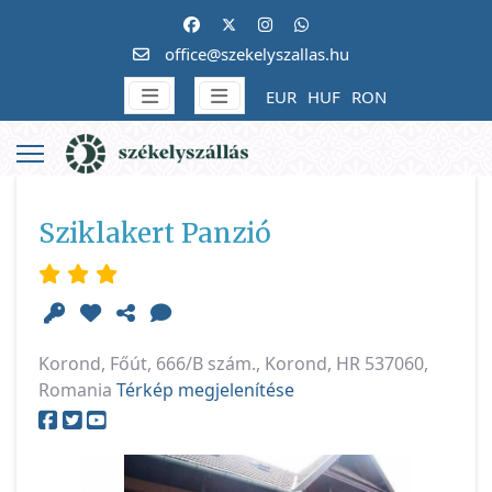
office@szekelyszallas.hu
EUR
HUF
RON
Sziklakert Panzió
Korond, Főút, 666/B szám., Korond, HR 537060,
Romania
Térkép megjelenítése