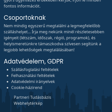
gyors ügyintézés érdekében kérjük, írjon le minden
fontos információt.
Csoportoknak
Nem mindig egyszerű megtalálni a legmegfelelőbb
szálláshelyet... Írja meg nekünk minél részletesebben
igényeit (létszám, időszak, régió, programok), és
helyismeretünkre támaszkodva szívesen segítünk a
legjobb lehetőségek megtalálásában!
Adatvédelem, GDPR
Szállásfoglalási feltételek
Felhasználási feltételek
Adatvédelmi irányelvek
Cookie-házirend
Partneri Tudásbázis
Webhelytérkép