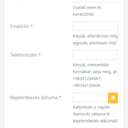
Család neve és
Keresztnév
Emailcím
*
Kérjük, ellenőrizze még
egyszer, pontosan írta?
Telefonszám
*
Kérjük, nemzetközi
formában adja meg, pl.
+36301234567,
+40742123456
Bejelentkezés dátuma
*
Naptár
Kattintson a naptár
ikonra és válassa ki
bejelentkezés dátumát!