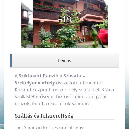
+19
Leírás
A
Sziklakert Panzió
a
Szováta –
Székelyudvarhely
összekötő út mentén,
Korond központi részén helyezkedik el. Kiváló
szálláslehetőséget biztosít mind az egyéni
utazók, mind a csoportok számára.
Szállás és felszereltség
A panzió két részből áll: egy