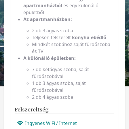
apartmanházból
és egy különálló
épületből
Az apartmanházban:
2 db 3 ágyas szoba
Teljesen felszerelt
konyha-ebédlő
Mindkét szobához saját fürdőszoba
és TV
A különálló épületben:
7 db kétágyas szoba, saját
fürdőszobával
1 db 3 ágyas szoba, saját
fürdőszobával
2 db 4 ágyas szoba
Felszereltség
Ingyenes WiFi / Internet