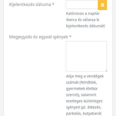
Kijelentkezés dátuma
*
Naptár
Kattintson a naptár
ikonra és válassa ki
kijelentkezés dátumát!
Megjegyzés és egyedi igények
*
Adja meg a vendégek
számát (felnőttek,
gyermekek életkor
szerint), valamint
esetleges különleges
igényeit (pl. étkezés,
parkolás, kutyabarát