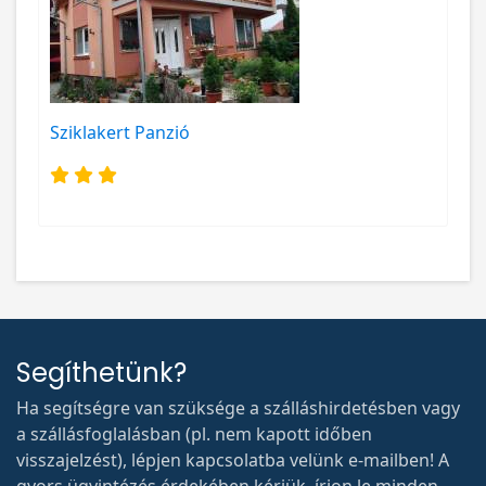
Sziklakert Panzió
Segíthetünk?
Ha segítségre van szüksége a szálláshirdetésben vagy
a szállásfoglalásban (pl. nem kapott időben
visszajelzést), lépjen kapcsolatba velünk e-mailben! A