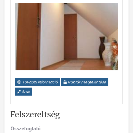
További információ
Naptár megtekintése
Árak
Felszereltség
Összefoglaló