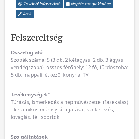
További információ
Naptár megtekintése
Árak
Felszereltség
Összefoglaló
Szobák száma: 5 (3 db. 2 kétágyas, 2 db. 3 ágyas
vendégszoba), összes férőhely: 12 fő, fürdőszoba:
5 db., nappali, étkező, konyha, TV
Tevékenységek"
Túrázás, ismerkedés a népművészettel (fazekalás)
- keramikus műhely látogatása , szekerezés,
lovaglás, téli sportok
Szolgáltatások