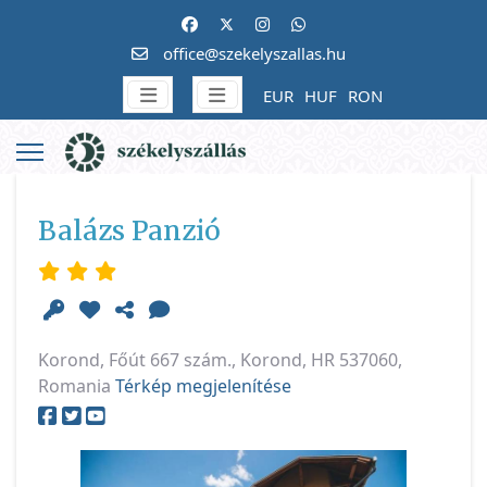
office@szekelyszallas.hu
EUR
HUF
RON
Balázs Panzió
Korond, Főút 667 szám., Korond, HR 537060,
Romania
Térkép megjelenítése