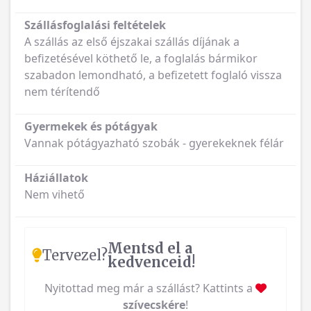
Szállásfoglalási feltételek
A szállás az első éjszakai szállás díjának a
befizetésével köthető le, a foglalás bármikor
szabadon lemondható, a befizetett foglaló vissza
nem térítendő
Gyermekek és pótágyak
Vannak pótágyazható szobák - gyerekeknek félár
Háziállatok
Nem vihető
Mentsd el a
Tervezel?
kedvenceid!
Nyitottad meg már a szállást? Kattints a
szívecskére
!