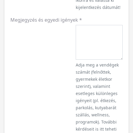
ikonra és válassa ki
kijelentkezés dátumát!
Megjegyzés és egyedi igények
*
Adja meg a vendégek
számát (felnőttek,
gyermekek életkor
szerint), valamint
esetleges különleges
igényeit (pl. étkezés,
parkolás, kutyabarát
szállás, wellness,
programok). További
kérdéseit is itt teheti