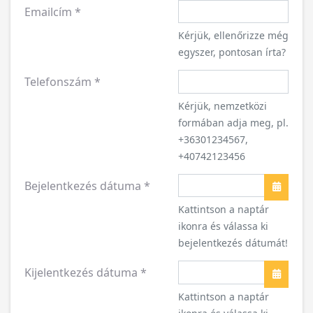
Emailcím
*
Kérjük, ellenőrizze még
egyszer, pontosan írta?
Telefonszám
*
Kérjük, nemzetközi
formában adja meg, pl.
+36301234567,
+40742123456
Bejelentkezés dátuma
*
Naptár
Kattintson a naptár
ikonra és válassa ki
bejelentkezés dátumát!
Kijelentkezés dátuma
*
Naptár
Kattintson a naptár