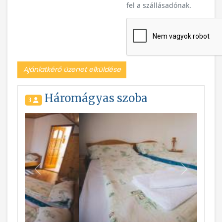
fel a szállásadónak.
Ajánlatkérő üzenet elküldése
Háromágyas szoba
3
Vissza
Következ