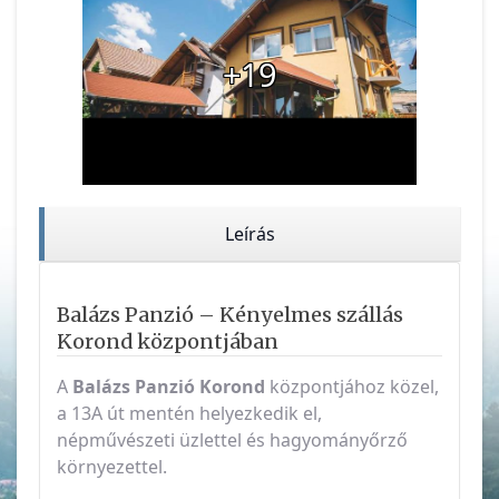
+19
Leírás
Balázs Panzió – Kényelmes szállás
Korond központjában
A
Balázs Panzió
Korond
központjához közel,
a 13A út mentén helyezkedik el,
népművészeti üzlettel és hagyományőrző
környezettel.