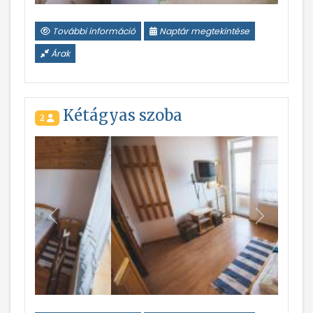
További információ
Naptár megtekintése
Árak
Kétágyas szoba
2
Vissza
Következ