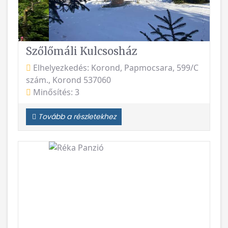
Szőlőmáli Kulcsosház
Elhelyezkedés: Korond, Papmocsara, 599/C
szám., Korond 537060
Minősítés: 3
Tovább a részletekhez
Vissza
Követke