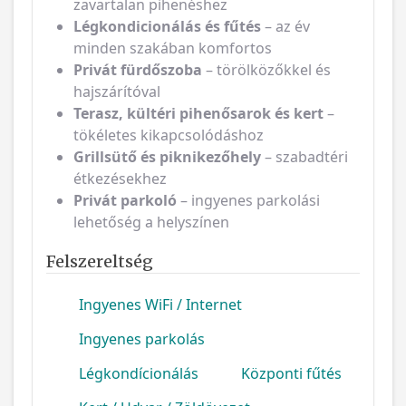
zavartalan pihenéshez
Légkondicionálás és fűtés
– az év
minden szakában komfortos
Privát fürdőszoba
– törölközőkkel és
hajszárítóval
Terasz, kültéri pihenősarok és kert
–
tökéletes kikapcsolódáshoz
Grillsütő és piknikezőhely
– szabadtéri
étkezésekhez
Privát parkoló
– ingyenes parkolási
lehetőség a helyszínen
Felszereltség
Ingyenes WiFi / Internet
Ingyenes parkolás
Légkondícionálás
Központi fűtés