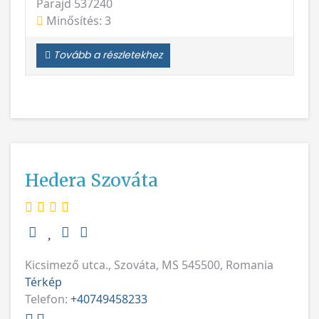
Parajd 537240
Minősítés: 3
Tovább a részletekhez
Hedera Szováta
Kicsimező utca., Szováta, MS 545500, Romania
Térkép
Telefon:
+40749458233