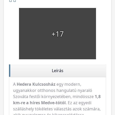
+17
Leírás
A
Hedera Kulcsosház
egy modern,
ugyanakkor otthonos hangulatú nyaraló
Szováta festői környezetében, mindössze
1,8
km-re a híres Medve-tótól
. Ez az egyedi
szálláshely tökéletes választás azok számára,
akik nyugalomra és kikapcsolódásra