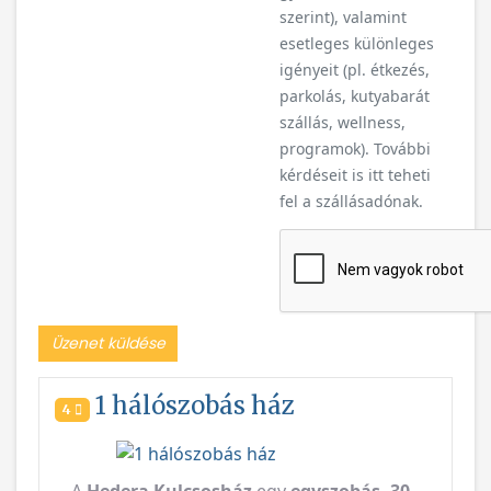
szerint), valamint
esetleges különleges
igényeit (pl. étkezés,
parkolás, kutyabarát
szállás, wellness,
programok). További
kérdéseit is itt teheti
fel a szállásadónak.
Üzenet küldése
1 hálószobás ház
4
Vissza
Következ
A
Hedera Kulcsosház
egy
egyszobás, 30