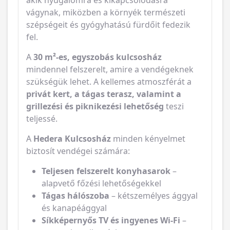
vágynak, miközben a környék természeti
szépségeit és gyógyhatású fürdőit fedezik
fel.
A
30 m²-es, egyszobás kulcsosház
mindennel felszerelt, amire a vendégeknek
szükségük lehet. A kellemes atmoszférát a
privát kert, a tágas terasz, valamint a
grillezési és piknikezési lehetőség
teszi
teljessé.
A
Hedera Kulcsosház
minden kényelmet
biztosít vendégei számára:
Teljesen felszerelt konyhasarok
–
alapvető főzési lehetőségekkel
Tágas hálószoba
– kétszemélyes ággyal
és kanapéággyal
Síkképernyős TV és ingyenes Wi-Fi
–