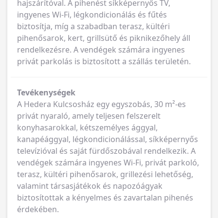
hajszárítóval. A pihenést síkképernyős TV,
ingyenes Wi-Fi, légkondicionálás és fűtés
biztosítja, míg a szabadban terasz, kültéri
pihenősarok, kert, grillsütő és piknikezőhely áll
rendelkezésre. A vendégek számára ingyenes
privát parkolás is biztosított a szállás területén.
Tevékenységek
A Hedera Kulcsosház egy egyszobás, 30 m²-es
privát nyaraló, amely teljesen felszerelt
konyhasarokkal, kétszemélyes ággyal,
kanapéággyal, légkondicionálással, síkképernyős
televízióval és saját fürdőszobával rendelkezik. A
vendégek számára ingyenes Wi-Fi, privát parkoló,
terasz, kültéri pihenősarok, grillezési lehetőség,
valamint társasjátékok és napozóágyak
biztosítottak a kényelmes és zavartalan pihenés
érdekében.