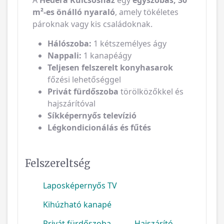
m²-es önálló nyaraló
, amely tökéletes
pároknak vagy kis családoknak.
Hálószoba:
1 kétszemélyes ágy
Nappali:
1 kanapéágy
Teljesen felszerelt konyhasarok
főzési lehetőséggel
Privát fürdőszoba
törölközőkkel és
hajszárítóval
Síkképernyős televízió
Légkondicionálás és fűtés
Felszereltség
Laposképernyős TV
Kihúzható kanapé
Privát fürdőszoba
Hajszárító