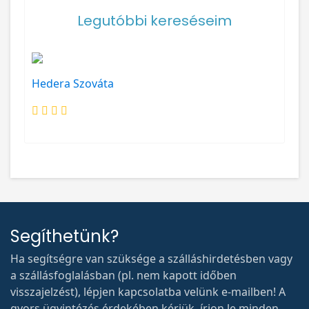
Legutóbbi kereséseim
Hedera Szováta
Segíthetünk?
Ha segítségre van szüksége a szálláshirdetésben vagy
a szállásfoglalásban (pl. nem kapott időben
visszajelzést), lépjen kapcsolatba velünk e-mailben! A
gyors ügyintézés érdekében kérjük, írjon le minden