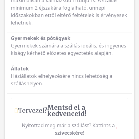
maximálisan alkalmazkodni tudjunk. A szállás
minimum 2 éjszakára foglalható, ünnepi
időszakokban ettől eltérő feltételek is érvényesek
lehetnek.
Gyermekek és pótágyak
Gyermekek számára a szállás ideális, és ingyenes
kiságy kérhető előzetes egyeztetés alapján.
Állatok
Háziállatok elhelyezésére nincs lehetőség a
szálláshelyen.
Mentsd el a
Tervezel?
kedvenceid!
Nyitottad meg már a szállást? Kattints a
szívecskére
!