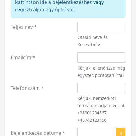
kattintson ide a bejelentkezéshez
vagy
regisztráljon egy új fiókot
.
Teljes név
*
Család neve és
Keresztnév
Emailcím
*
Kérjük, ellenőrizze még
egyszer, pontosan írta?
Telefonszám
*
Kérjük, nemzetközi
formában adja meg, pl.
+36301234567,
+40742123456
Bejelentkezés dátuma
*