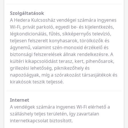
Szolgáltatások
A Hedera Kulcsosház vendégei számára ingyenes
Wi-Fi, privát parkoló, egyedi be- és kijelentkezés,
légkondicionálás, fűtés, síkképernyős televízió,
teljesen felszerelt konyhasarok, törölközők és
ágynemű, valamint szén-monoxid érzékelő és
biztonsági felszerelések állnak rendelkezésre. A
kültéri kikapcsolódást terasz, kert, pihenősarok,
grillezési lehetőség, piknikezőhely és
napozóágyak, míg a szórakozást társasjátékok és
kirakósok teszik teljessé.
Internet
A vendégek számára ingyenes Wi-Fi elérhető a
szálláshely teljes területén, így zavartalan
internetkapcsolat biztosított.