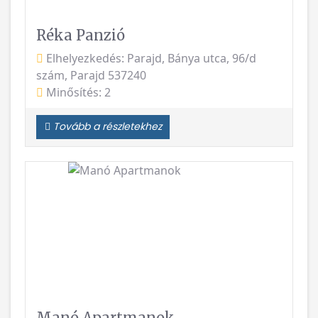
Réka Panzió
Elhelyezkedés: Parajd, Bánya utca, 96/d
szám, Parajd 537240
Minősítés: 2
Tovább a részletekhez
Vissza
Követke
Manó Apartmanok