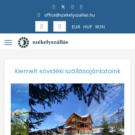
office@szekelyszallas.hu
EUR
HUF
RON
Kiemelt sóvidéki szállásajánlataink
Vissza
Követke