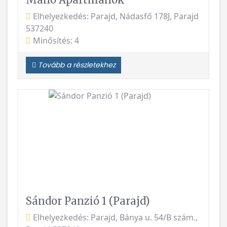
Elhelyezkedés: Parajd, Nádasfő 178J, Parajd
537240
Minősítés: 4
Tovább a részletekhez
Vissza
Követke
Sándor Panzió 1 (Parajd)
Elhelyezkedés: Parajd, Bánya u. 54/B szám.,