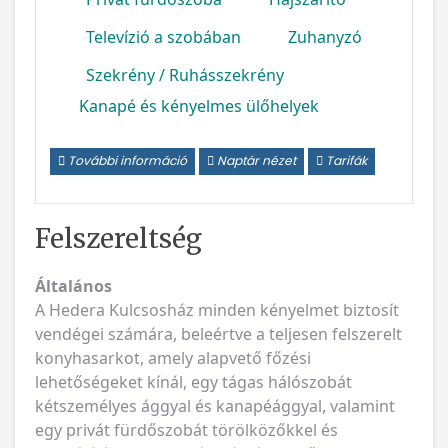
Televízió a szobában
Zuhanyzó
Szekrény / Ruhásszekrény
Kanapé és kényelmes ülőhelyek
További információ
Naptár nézet
Tarifák
Felszereltség
Általános
A Hedera Kulcsosház minden kényelmet biztosít
vendégei számára, beleértve a teljesen felszerelt
konyhasarkot, amely alapvető főzési
lehetőségeket kínál, egy tágas hálószobát
kétszemélyes ággyal és kanapéággyal, valamint
egy privát fürdőszobát törölközőkkel és