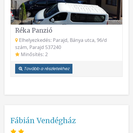
Réka Panzió
Elhelyezkedés: Parajd, Bánya utca, 96/d
szám, Parajd 537240
Minősítés: 2
Tovább a részletekhez
Fábián Vendégház