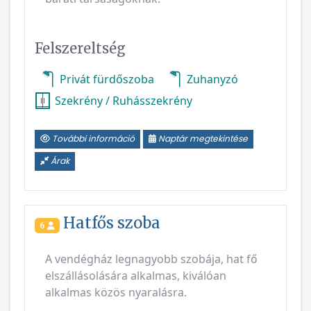
Felszereltség
Privát fürdőszoba
Zuhanyzó
Szekrény / Ruhásszekrény
További információ
Naptár megtekintése
Árak
Hatfős szoba
6
A vendégház legnagyobb szobája, hat fő
elszállásolására alkalmas, kiválóan
alkalmas közös nyaralásra.