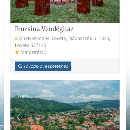
Fruzsina Vendégház
Elhelyezkedés: Lövéte, Nádasszék u. 1340,
Lövéte 537140
Minősítés: 3
Tovább a részletekhez
Vissza
Követke