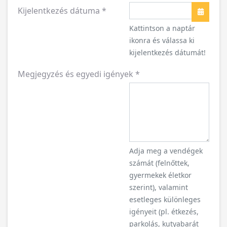
Kijelentkezés dátuma
*
Naptár
Kattintson a naptár
ikonra és válassa ki
kijelentkezés dátumát!
Megjegyzés és egyedi igények
*
Adja meg a vendégek
számát (felnőttek,
gyermekek életkor
szerint), valamint
esetleges különleges
igényeit (pl. étkezés,
parkolás, kutyabarát