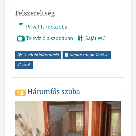
Felszereltség
Privát fürdőszoba
Televízió a szobában
Saját WC
További információ
Naptár megtekintése
Árak
Háromfős szoba
3