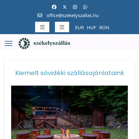
office@szekelyszallas.hu
EUR
HUF
RON
Kiemelt sóvidéki szállásajánlataink
Vissza
Követke