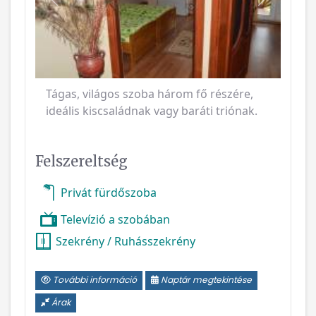
Vissza
Következ
Tágas, világos szoba három fő részére,
ideális kiscsaládnak vagy baráti triónak.
Felszereltség
Privát fürdőszoba
Televízió a szobában
Szekrény / Ruhásszekrény
További információ
Naptár megtekintése
Árak