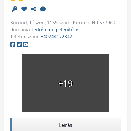
Korond, Tószeg, 1159 szám, Korond, HR 537060,
Romania
Térkép megjelenítése
Telefonszám:
+40744172347
+19
Leírás