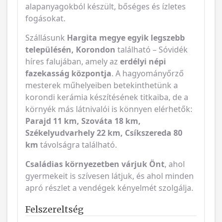
alapanyagokból készült, bőséges és ízletes
fogásokat.
Szállásunk
Hargita megye egyik legszebb
településén, Korondon
található – Sóvidék
híres falujában, amely az
erdélyi népi
fazekasság központja
. A hagyományőrző
mesterek műhelyeiben betekinthetünk a
korondi kerámia készítésének titkaiba, de a
környék más látnivalói is könnyen elérhetők:
Parajd 11 km, Szováta 18 km,
Székelyudvarhely 22 km, Csíkszereda 80
km
távolságra található.
Családias környezetben várjuk Önt
, ahol
gyermekeit is szívesen látjuk, és ahol minden
apró részlet a vendégek kényelmét szolgálja.
Felszereltség