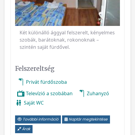
Két különálló ággyal felszerelt, kényelmes
szobák, barátoknak, rokonoknak –
szintén saját fürdővel.
Felszereltség
Privát fürdőszoba
Televízió a szobában
Zuhanyzó
Saját WC
További információ
Naptár megtekintése
Árak