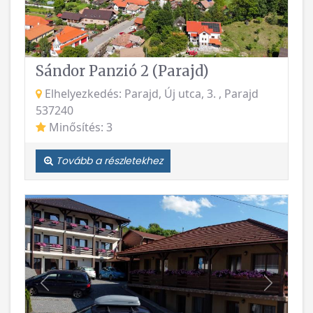
Sándor Panzió 2 (Parajd)
Elhelyezkedés: Parajd, Új utca, 3. , Parajd
537240
Minősítés: 3
Tovább a részletekhez
Vissza
Követke