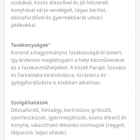
szobával, közös étkezővel és jól felszerelt
konyhával várja vendégeit, tágas kerttel,
dézsafürdővel és gyermekbarát udvari
játékokkal.
Tevékenységek"
Korond a hagyományos fazekasságáról ismert,
így érdemes meglátogatni a helyi kézműveseket
és a fazekasműhelyeket. A közeli Parajd, Szováta
és Farkaslaka kirándulásra, túrázásra és
gyógyfürdőzésre is kiválóan alkalmas.
Szolgáltatások
Dézsafürdő, hintaágy, kerti bútor, grillsütő,
sporteszközök, gyermekjátszók, közös étkező és
konyha, választható étkezési csomagok (reggeli,
félpanzió, teljes ellátás).