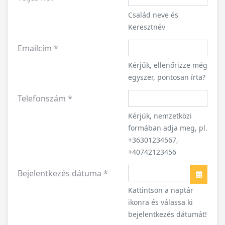
Család neve és
Keresztnév
Emailcím
*
Kérjük, ellenőrizze még
egyszer, pontosan írta?
Telefonszám
*
Kérjük, nemzetközi
formában adja meg, pl.
+36301234567,
+40742123456
Bejelentkezés dátuma
*
Naptár
Kattintson a naptár
ikonra és válassa ki
bejelentkezés dátumát!