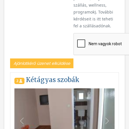
szállás, wellness,
programok). További
kérdéseit is itt teheti
fel a szállásadónak.
Ajánlatkérő üzenet elküldése
Kétágyas szobák
2
Vissza
Következ