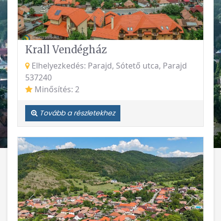
Krall Vendégház
Elhelyezkedés: Parajd, Sótető utca, Parajd
537240
Minősítés: 2
Tovább a részletekhez
Vissza
Követke