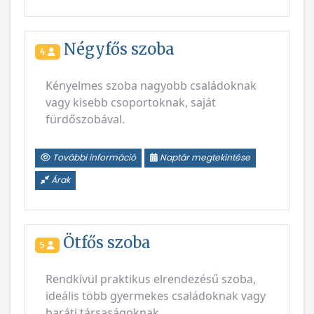
Négyfős szoba
4
Kényelmes szoba nagyobb családoknak
vagy kisebb csoportoknak, saját
fürdőszobával.
További információ
Naptár megtekintése
Árak
Ötfős szoba
5
Rendkívül praktikus elrendezésű szoba,
ideális több gyermekes családoknak vagy
baráti társaságoknak.