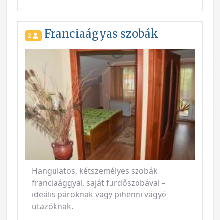
Franciaágyas szobák
2
Vissza
Következ
Hangulatos, kétszemélyes szobák
franciaággyal, saját fürdőszobával –
ideális pároknak vagy pihenni vágyó
utazóknak.