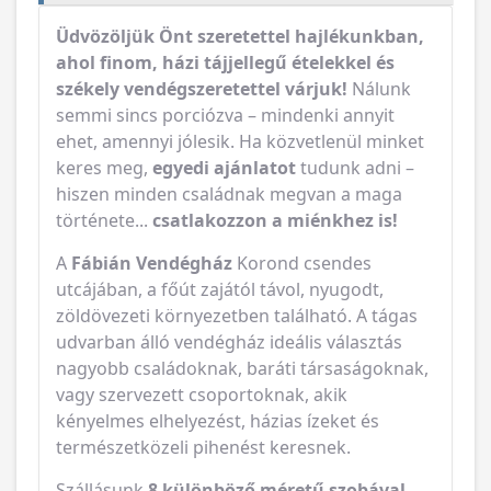
Üdvözöljük Önt szeretettel hajlékunkban,
ahol finom, házi tájjellegű ételekkel és
székely vendégszeretettel várjuk!
Nálunk
semmi sincs porciózva – mindenki annyit
ehet, amennyi jólesik. Ha közvetlenül minket
keres meg,
egyedi ajánlatot
tudunk adni –
hiszen minden családnak megvan a maga
története...
csatlakozzon a miénkhez is!
A
Fábián Vendégház
Korond csendes
utcájában, a főút zajától távol, nyugodt,
zöldövezeti környezetben található. A tágas
udvarban álló vendégház ideális választás
nagyobb családoknak, baráti társaságoknak,
vagy szervezett csoportoknak, akik
kényelmes elhelyezést, házias ízeket és
természetközeli pihenést keresnek.
Szállásunk
8 különböző méretű szobával