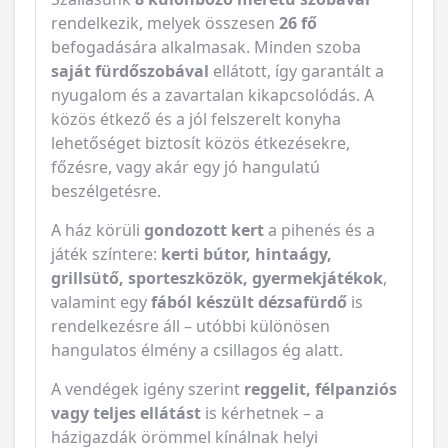
rendelkezik, melyek összesen
26 fő
befogadására alkalmasak. Minden szoba
saját fürdőszobával
ellátott, így garantált a
nyugalom és a zavartalan kikapcsolódás. A
közös étkező és a jól felszerelt konyha
lehetőséget biztosít közös étkezésekre,
főzésre, vagy akár egy jó hangulatú
beszélgetésre.
A ház körüli
gondozott kert
a pihenés és a
játék színtere:
kerti bútor, hintaágy,
grillsütő, sporteszközök, gyermekjátékok
,
valamint egy
fából készült dézsafürdő
is
rendelkezésre áll – utóbbi különösen
hangulatos élmény a csillagos ég alatt.
A vendégek igény szerint
reggelit, félpanziós
vagy teljes ellátást
is kérhetnek – a
házigazdák örömmel kínálnak helyi