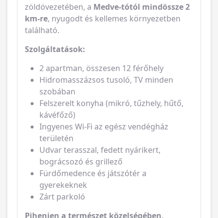
található.
Szolgáltatások:
2 apartman, összesen 12 férőhely
Hidromasszázsos tusoló, TV minden
szobában
Felszerelt konyha (mikró, tűzhely, hűtő,
kávéfőző)
Ingyenes Wi-Fi az egész vendégház
területén
Udvar terasszal, fedett nyárikert,
bográcsozó és grillező
Fürdőmedence és játszótér a
gyerekeknek
Zárt parkoló
Pihenjen a természet közelségében,
élvezze a Sóvidék gyógyhatású sós vizeit!