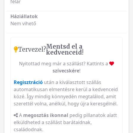
Háziállatok
Nem vihető
Mentsd el a
Tervezel?
kedvenceid!
Nyitottad meg már a szállást? Kattints a
szívecskére
!
Regisztráció
után a kiválasztott szállás
automatikusan elmentésre kerül a kedvenceid
közé. Így mindig könnyedén megtalálod, amit
szerettél volna, anélkül, hogy újra keresgélnél.
A
megosztás ikonnal
pedig pillanatok alatt
elküldheted a szállást barátaidnak,
családodnak.
Smart travel starts here!