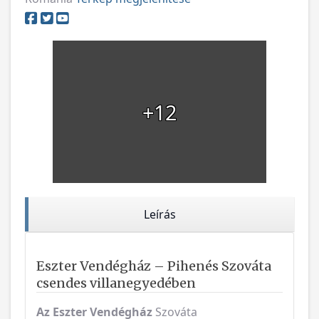
+12
Leírás
Eszter Vendégház – Pihenés Szováta
csendes villanegyedében
Az Eszter Vendégház
Szováta
zöldövezetében, a
Medve-tótól mindössze 2
km-re
, nyugodt és kellemes környezetben