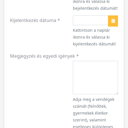
Kijelentkezés dátuma
*
Naptár
Kattintson a naptár
ikonra és válassa ki
kijelentkezés dátumát!
Megjegyzés és egyedi igények
*
Adja meg a vendégek
számát (felnőttek,
gyermekek életkor
szerint), valamint
esetleges különleges
igényeit (pl. étkezés,
parkolás, kutyabarát