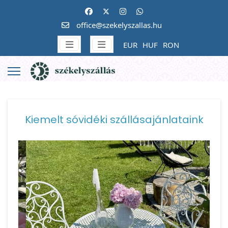
office@szekelyszallas.hu
EUR
HUF
RON
Kiemelt sóvidéki szállásajánlataink
Vissza
Követke