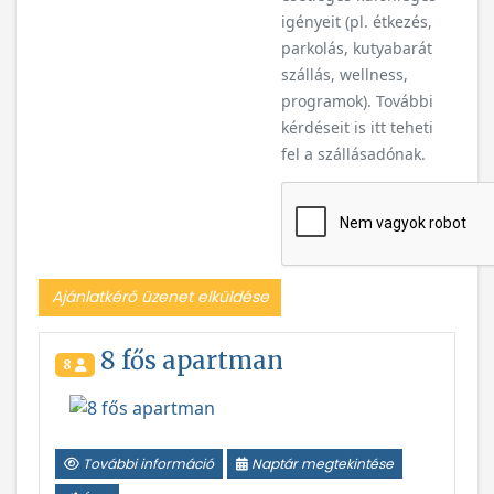
szállás, wellness,
programok). További
kérdéseit is itt teheti
fel a szállásadónak.
Ajánlatkérő üzenet elküldése
8 fős apartman
8
Vissza
Következ
További információ
Naptár megtekintése
Árak