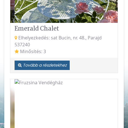
Emerald Chalet
Elhelyezkedés: sat Bucin, nr. 48., Parajd
537240
Minősítés: 3
Tovább a részletekhez
Vissza
Követke