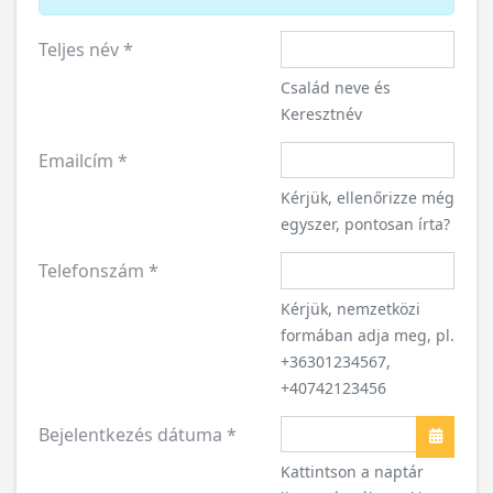
Család neve és
Keresztnév
Emailcím
*
Kérjük, ellenőrizze még
egyszer, pontosan írta?
Telefonszám
*
Kérjük, nemzetközi
formában adja meg, pl.
+36301234567,
+40742123456
Bejelentkezés dátuma
*
Naptár
Kattintson a naptár
ikonra és válassa ki
bejelentkezés dátumát!