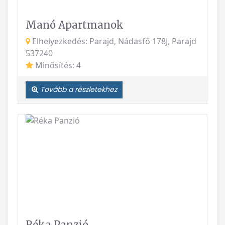
Elhelyezkedés: Parajd, Nádasfő 178J, Parajd
537240
Minősítés: 4
Tovább a részletekhez
Vissza
Követke
Réka Panzió
Elhelyezkedés: Parajd, Bánya utca, 96/d