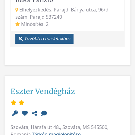
szám, Parajd 537240
Minősítés: 2
Tovább a részletekhez
Eszter Vendégház
Szováta, Hársfa út 48., Szováta, MS 545500,
Romania
Térkép megjelenítése