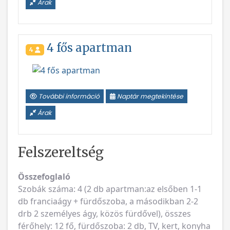
4 fős apartman
4
Vissza
Következ
További információ
Naptár megtekintése
Árak
Felszereltség
Összefoglaló
Szobák száma: 4 (2 db apartman:az elsőben 1-1
db franciaágy + fürdőszoba, a másodikban 2-2
drb 2 személyes ágy, közös fürdővel), összes
férőhely: 12 fő, fürdőszoba: 2 db, TV, kert, konyha