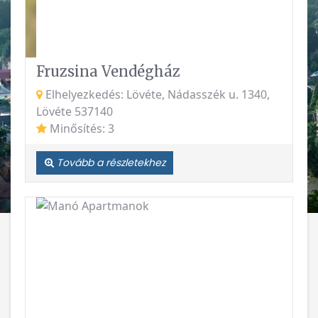
Fruzsina Vendégház
Elhelyezkedés: Lövéte, Nádasszék u. 1340,
Lövéte 537140
Minősítés: 3
Tovább a részletekhez
Vissza
Követke
Manó Apartmanok