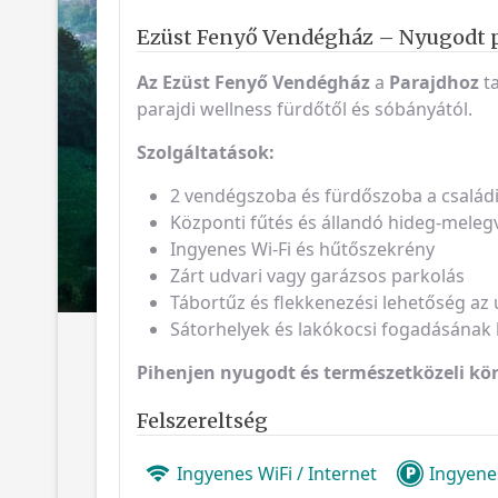
Ezüst Fenyő Vendégház – Nyugodt p
Az Ezüst Fenyő Vendégház
a
Parajdhoz
t
parajdi wellness fürdőtől és sóbányától.
Szolgáltatások:
2 vendégszoba és fürdőszoba a család
Központi fűtés és állandó hideg-meleg
Ingyenes Wi-Fi és hűtőszekrény
Zárt udvari vagy garázsos parkolás
Tábortűz és flekkenezési lehetőség az
Sátorhelyek és lakókocsi fogadásának
Pihenjen nyugodt és természetközeli kö
Felszereltség
Ingyenes WiFi / Internet
Ingyene