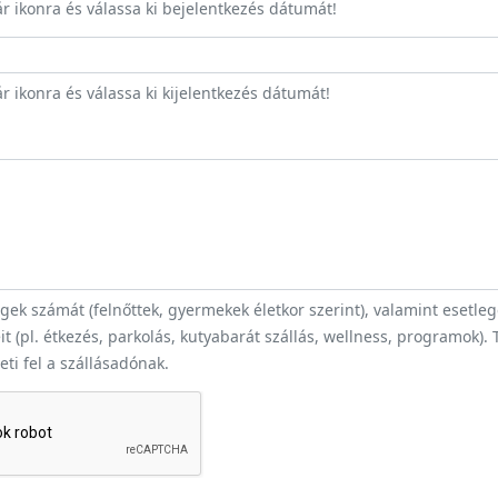
ár ikonra és válassa ki bejelentkezés dátumát!
r ikonra és válassa ki kijelentkezés dátumát!
ek számát (felnőttek, gyermekek életkor szerint), valamint esetle
t (pl. étkezés, parkolás, kutyabarát szállás, wellness, programok).
heti fel a szállásadónak.