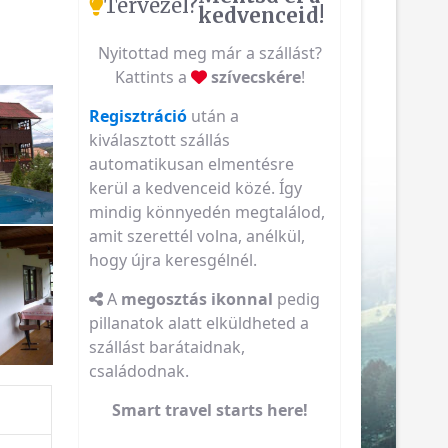
Tervezel?
kedvenceid!
Nyitottad meg már a szállást?
Kattints a
szívecskére
!
Regisztráció
után a
kiválasztott szállás
automatikusan elmentésre
kerül a kedvenceid közé. Így
mindig könnyedén megtalálod,
amit szerettél volna, anélkül,
hogy újra keresgélnél.
A
megosztás ikonnal
pedig
pillanatok alatt elküldheted a
szállást barátaidnak,
családodnak.
Smart travel starts here!