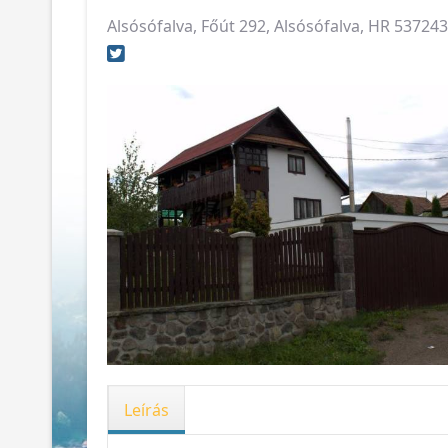
Alsósófalva, Főút 292, Alsósófalva, HR 5372
Leírás