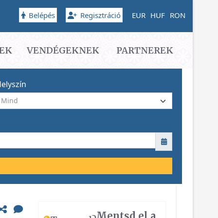
Belépés
Regisztráció
EUR
HUF
RON
EK
VENDÉGEKNEK
PARTNEREK
elyszín
Mentsd el a