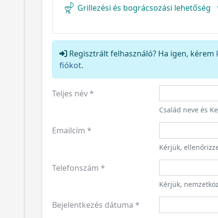
Grillezési és bográcsozási lehetőség
Regisztrált felhasználó? Ha igen, kérem
fiókot
.
Teljes név
*
Család neve és K
Emailcím
*
Kérjük, ellenőriz
Telefonszám
*
Kérjük, nemzetkö
Bejelentkezés dátuma
*