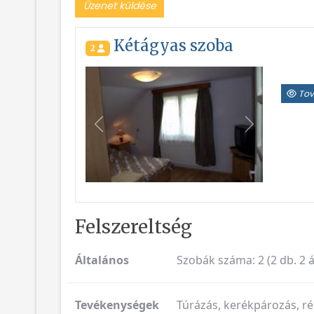
Üzenet küldése
Kétágyas szoba
2
Tov
Vissza
Következő
Felszereltség
Általános
Szobák száma: 2 (2 db. 2 á
Tevékenységek
Túrázás, kerékpározás, ré