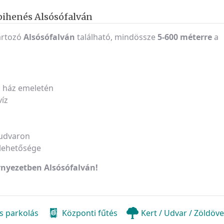
ihenés Alsósófalván
artozó
Alsósófalván
található, mindössze
5-600 méterre
a
i ház emeletén
víz
 udvaron
 lehetősége
rnyezetben Alsósófalván!
s parkolás
Központi fűtés
Kert / Udvar / Zöldöv