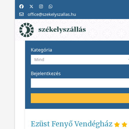
office@szekelyszallas.hu
Kategória
Bejelentkezés
Ezüst Fenyő Vendégház