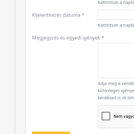
Kattintson a napt
Kijelentkezés dátuma
*
Kattintson a naptá
Megjegyzés és egyedi igények
*
Adja meg a vendég
különleges igényei
kérdéseit is itt te