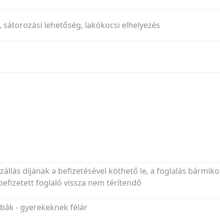
g, sátorozási lehetőség, lakókocsi elhelyezés
szállás díjának a befizetésével köthető le, a foglalás bármiko
fizetett foglaló vissza nem térítendő
ák - gyerekeknek félár