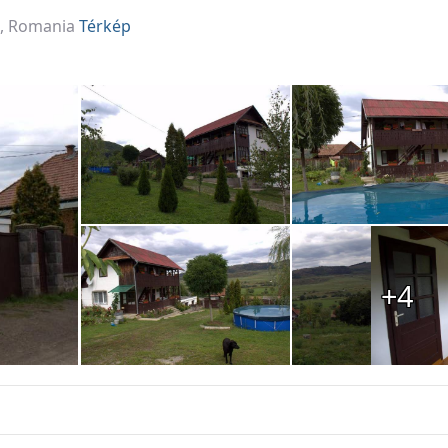
43, Romania
Térkép
+4