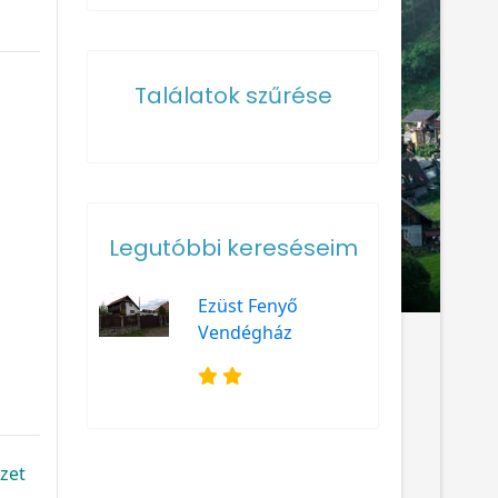
Találatok szűrése
Legutóbbi kereséseim
Ezüst Fenyő
Vendégház
ezet