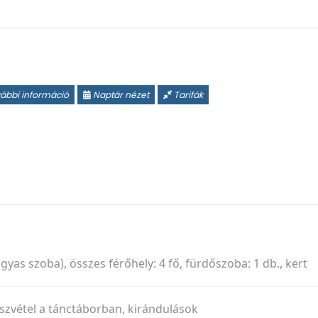
ábbi információ
Naptár nézet
Tarifák
gyas szoba), összes férőhely: 4 fő, fürdőszoba: 1 db., kert
szvétel a tánctáborban, kirándulások