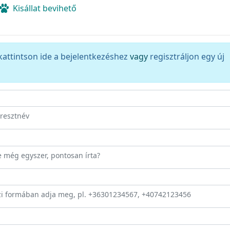
Kisállat bevihető
kattintson ide a bejelentkezéshez
vagy
regisztráljon egy új
eresztnév
ze még egyszer, pontosan írta?
zi formában adja meg, pl. +36301234567, +40742123456