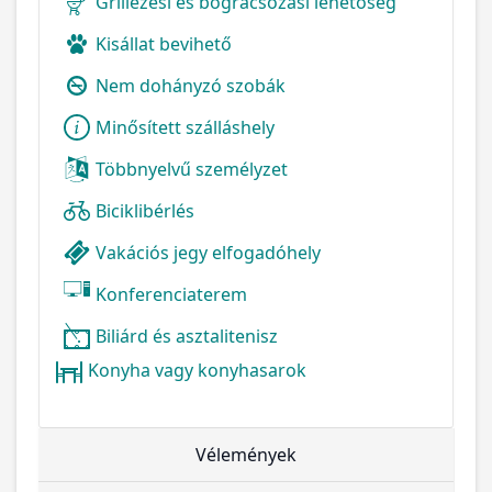
Grillezési és bográcsozási lehetőség
Kisállat bevihető
Nem dohányzó szobák
Minősített szálláshely
Többnyelvű személyzet
Biciklibérlés
Vakációs jegy elfogadóhely
Konferenciaterem
Biliárd és asztalitenisz
Konyha vagy konyhasarok
Vélemények