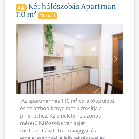
Két hálószobás Apartman
8
110 m²
Kiemelt
Vissza
Következ
Az apartmanház 110 m²-es lakóterületű
és az otthon kényelmét biztosítja a
pihenéshez. Az emeleten 2 azonos
méretű hálószoba van saját
fürdőszobával , franciaággyal és
emeletesággyal, éjjeliszekrénnyel és