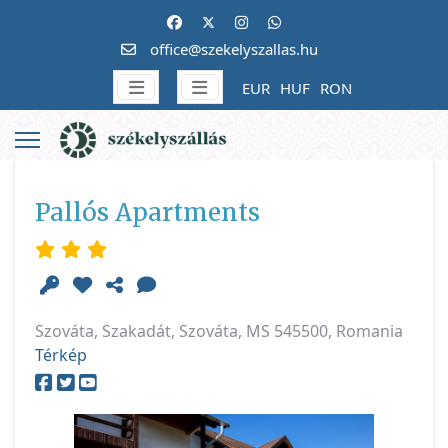
office@szekelyszallas.hu
EUR
HUF
RON
Pallós Apartments
Szováta, Szakadát, Szováta, MS 545500, Romania
Térkép