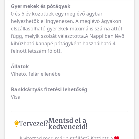
Gyermekek és pótágyak
0 és 6 év közöttiek egy meglévő ágyban
helyezhetők el ingyenesen. A meglévő ágyakon
elszállásolható gyerekek maximális száma attól
függ, melyik szobát választotta.A Nappliban lévő
kihúzható kanapé pótágyként használható 4
felnött letszám fölött.
Állatok
Vihető, felár ellenébe
Bankkártyás fizetési lehetőség
Visa
Mentsd el a
Tervezel?
kedvenceid!
Nyitottad meg már a szállást? Kattints a