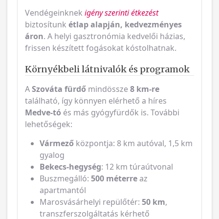
Vendégeinknek
igény szerinti étkezést
biztosítunk
étlap alapján, kedvezményes
áron
. A helyi gasztronómia kedvelői házias,
frissen készített fogásokat kóstolhatnak.
Környékbeli látnivalók és programok
A
Szováta fürdő
mindössze
8 km-re
található, így könnyen elérhető a híres
Medve-tó
és más gyógyfürdők is. További
lehetőségek:
Vármező
központja: 8 km autóval, 1,5 km
gyalog
Bekecs-hegység
: 12 km túraútvonal
Buszmegálló:
500 méterre
az
apartmantól
Marosvásárhelyi repülőtér:
50 km
,
transzferszolgáltatás kérhető