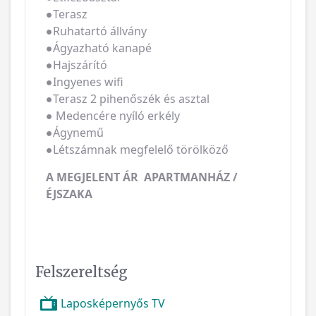
●Terasz
●Ruhatartó állvány
●Ágyazható kanapé
●Hajszárító
●Ingyenes wifi
●Terasz 2 pihenőszék és asztal
● Medencére nyíló erkély
●Ágynemű
●Létszámnak megfelelő törölköző
A MEGJELENT ÁR APARTMANHÁZ /
ÉJSZAKA
Felszereltség
Laposképernyős TV