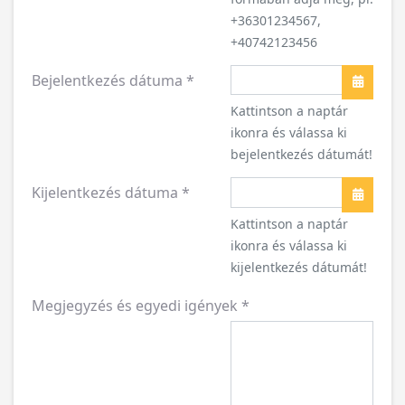
+36301234567,
+40742123456
Bejelentkezés dátuma
*
Naptár
Kattintson a naptár
ikonra és válassa ki
bejelentkezés dátumát!
Kijelentkezés dátuma
*
Naptár
Kattintson a naptár
ikonra és válassa ki
kijelentkezés dátumát!
Megjegyzés és egyedi igények
*