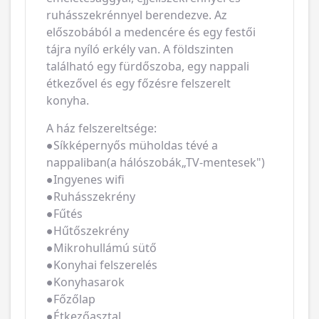
ruhásszekrénnyel berendezve. Az
előszobából a medencére és egy festői
tájra nyíló erkély van. A földszinten
található egy fürdőszoba, egy nappali
étkezővel és egy főzésre felszerelt
konyha.
A ház felszereltsége:
●Síkképernyős müholdas tévé a
nappaliban(a hálószobák„TV-mentesek")
●Ingyenes wifi
●Ruhásszekrény
●Fűtés
●Hűtőszekrény
●Mikrohullámú sütő
●Konyhai felszerelés
●Konyhasarok
●Főzőlap
●Étkezőasztal