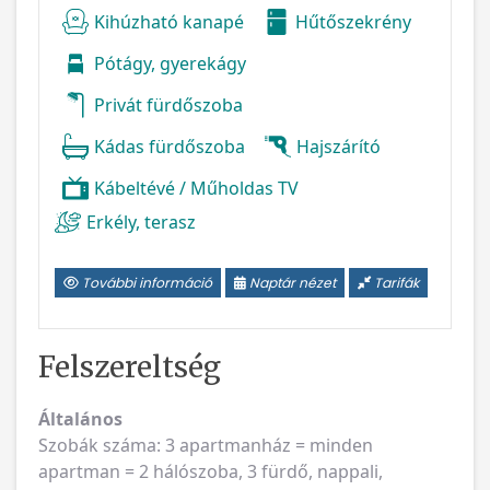
Kihúzható kanapé
Hűtőszekrény
Pótágy, gyerekágy
Privát fürdőszoba
Kádas fürdőszoba
Hajszárító
Kábeltévé / Műholdas TV
Erkély, terasz
További információ
Naptár nézet
Tarifák
Felszereltség
Általános
Szobák száma: 3 apartmanház = minden
apartman = 2 hálószoba, 3 fürdő, nappali,