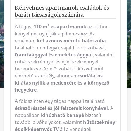
Kényelmes apartmanok családok és
baráti társaságok számára
A tágas,
110 m²-es apartmanok
az otthon
kényelmét nyújtják a pihenéshez. Az
emeleten
két azonos méretű hálószoba
található, mindegyik saját fürdőszobával,
franciaággyal és emeletes ággyal
, valamint
ruhásszekrénnyel és éjjeliszekrénnyel
berendezve. Az előszobából közvetlenül
elérhető az erkély, ahonnan
csodálatos
kilátás nyílik a medencére és a környező
hegyekre.
A földszinten egy tágas nappali található
étkezőrésszel és jól felszerelt konyhával
. A
nappaliban
kihúzható kanapé
biztosít
további alvóhelyeket, valamint
hűtőszekrény
és síkképernyős TV
áll a vendégek