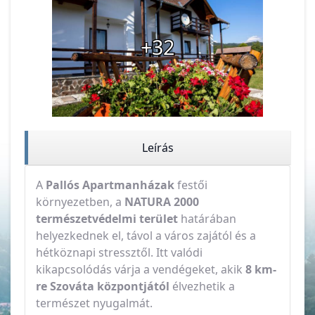
+32
Leírás
A
Pallós Apartmanházak
festői
környezetben, a
NATURA 2000
természetvédelmi terület
határában
helyezkednek el, távol a város zajától és a
hétköznapi stressztől. Itt valódi
kikapcsolódás várja a vendégeket, akik
8 km-
re Szováta központjától
élvezhetik a
természet nyugalmát.