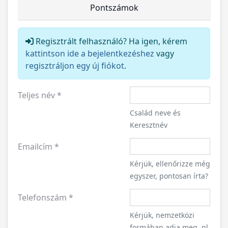
Pontszámok
Regisztrált felhasználó? Ha igen, kérem
kattintson ide a bejelentkezéshez
vagy
regisztráljon egy új fiókot
.
Teljes név
*
Család neve és
Keresztnév
Emailcím
*
Kérjük, ellenőrizze még
egyszer, pontosan írta?
Telefonszám
*
Kérjük, nemzetközi
formában adja meg, pl.