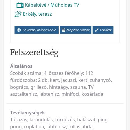
Kábeltévé / Műholdas TV
Erkély, terasz
További információ
Naptár nézet
Tarifák
Felszereltség
Általános
Szobák száma: 4, összes férőhely: 112
fürdőszoba: 2 db, kert, jacuzzi, kerti zuhanyzó,
bogrács, grillező, hintaágy, szauna, TV,
asztalitenisz, lábtenisz, minifoci, kosárlada
Tevékenységek
Túrázás, kirándulás, fürdőzés, halászat, ping-
pong, röplabda, lábtenisz, tollaslabda,