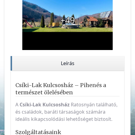
+49
Leírás
Csíki-Lak Kulcsosház – Pihenés a
természet ölelésében
A
Csíki-Lak Kulcsosház
Ratosnyán található,
és családok, baráti társaságok számára
ideális kikapcsolódási lehetőséget biztosít.
Szolgáltatásaink