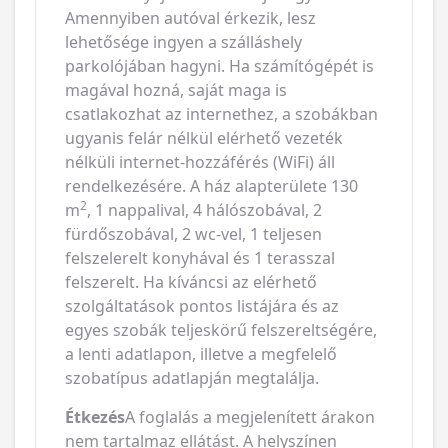
Amennyiben autóval érkezik, lesz
lehetősége ingyen a szálláshely
parkolójában hagyni. Ha számítógépét is
magával hozná, saját maga is
csatlakozhat az internethez, a szobákban
ugyanis felár nélkül elérhető vezeték
nélküli internet-hozzáférés (WiFi) áll
rendelkezésére. A ház alapterülete 130
2
m
, 1 nappalival, 4 hálószobával, 2
fürdőszobával, 2 wc-vel, 1 teljesen
felszelerelt konyhával és 1 terasszal
felszerelt. Ha kíváncsi az elérhető
szolgáltatások pontos listájára és az
egyes szobák teljeskörű felszereltségére,
a lenti adatlapon, illetve a megfelelő
szobatípus adatlapján megtalálja.
Étkezés
A foglalás a megjelenített árakon
nem tartalmaz ellátást. A helyszínen