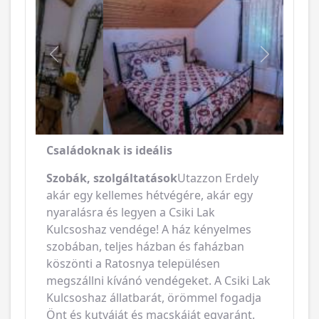
Vissza
Következ
Családoknak is ideális
Szobák, szolgáltatások
Utazzon Erdely
akár egy kellemes hétvégére, akár egy
nyaralásra és legyen a Csiki Lak
Kulcsoshaz vendége! A ház kényelmes
szobában, teljes házban és faházban
köszönti a Ratosnya településen
megszállni kívánó vendégeket. A Csiki Lak
Kulcsoshaz állatbarát, örömmel fogadja
Önt és kutyáját és macskáját egyaránt.