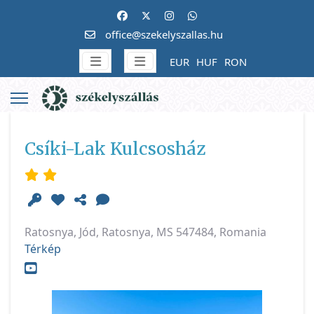
office@szekelyszallas.hu
EUR
HUF
RON
Csíki-Lak Kulcsosház
Ratosnya, Jód, Ratosnya, MS 547484, Romania
Térkép