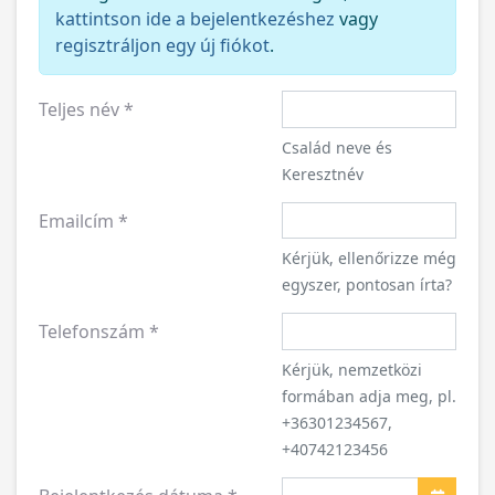
kattintson ide a bejelentkezéshez
vagy
regisztráljon egy új fiókot
.
Teljes név
*
Család neve és
Keresztnév
Emailcím
*
Kérjük, ellenőrizze még
egyszer, pontosan írta?
Telefonszám
*
Kérjük, nemzetközi
formában adja meg, pl.
+36301234567,
+40742123456