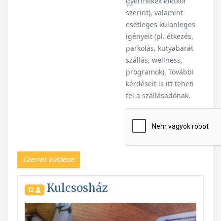
gyermekek életkor
szerint), valamint
esetleges különleges
igényeit (pl. étkezés,
parkolás, kutyabarát
szállás, wellness,
programok). További
kérdéseit is itt teheti
fel a szállásadónak.
Üzenet küldése
Kulcsosház
12