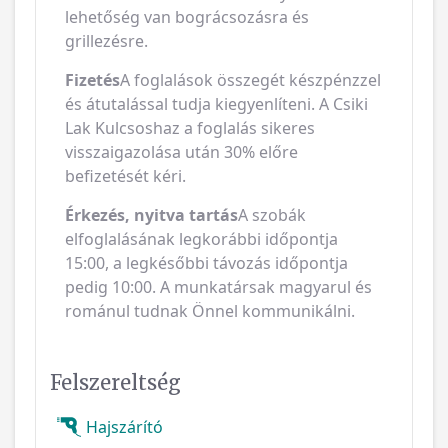
lehetőség van bográcsozásra és
grillezésre.
Fizetés
A foglalások összegét készpénzzel
és átutalással tudja kiegyenlíteni. A Csiki
Lak Kulcsoshaz a foglalás sikeres
visszaigazolása után 30% előre
befizetését kéri.
Érkezés, nyitva tartás
A szobák
elfoglalásának legkorábbi időpontja
15:00, a legkésőbbi távozás időpontja
pedig 10:00. A munkatársak magyarul és
románul tudnak Önnel kommunikálni.
Felszereltség
Hajszárító