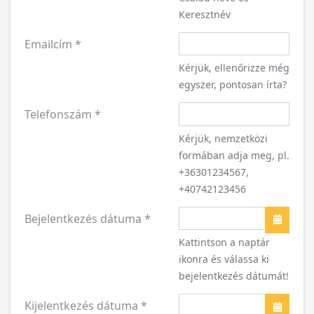
Keresztnév
Emailcím
*
Kérjük, ellenőrizze még
egyszer, pontosan írta?
Telefonszám
*
Kérjük, nemzetközi
formában adja meg, pl.
+36301234567,
+40742123456
Bejelentkezés dátuma
*
Naptár
Kattintson a naptár
ikonra és válassa ki
bejelentkezés dátumát!
Kijelentkezés dátuma
*