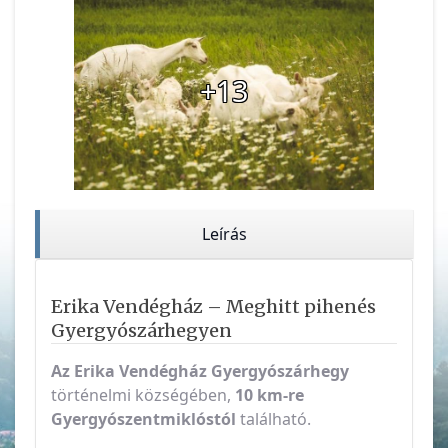
+13
Leírás
Erika Vendégház – Meghitt pihenés
Gyergyószárhegyen
Az Erika Vendégház
Gyergyószárhegy
történelmi községében,
10 km-re
Gyergyószentmiklóstól
található.