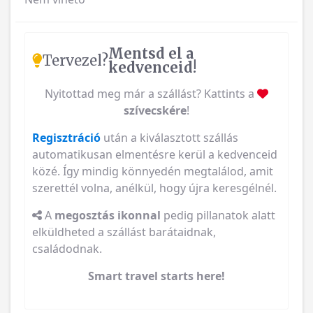
Mentsd el a
Tervezel?
kedvenceid!
Nyitottad meg már a szállást? Kattints a
szívecskére
!
Regisztráció
után a kiválasztott szállás
automatikusan elmentésre kerül a kedvenceid
közé. Így mindig könnyedén megtalálod, amit
szerettél volna, anélkül, hogy újra keresgélnél.
A
megosztás ikonnal
pedig pillanatok alatt
elküldheted a szállást barátaidnak,
családodnak.
Smart travel starts here!