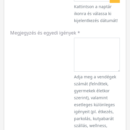
Naptár
Kattintson a naptár
ikonra és válassa ki
kijelentkezés dátumát!
Megjegyzés és egyedi igények
*
Adja meg a vendégek
számát (felnőttek,
gyermekek életkor
szerint), valamint
esetleges különleges
igényeit (pl. étkezés,
parkolás, kutyabarát
szállás, wellness,