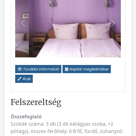
Vissza
Következ
További információ
Naptár megtekintése
Árak
Felszereltség
Összefoglaló
Szobák száma: 3 db (3 db kétágyas szoba, +2
pótágy), összes férőhely: 6-8 fő, fürdő, zuhanyzó: