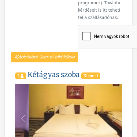
programok). További
kérdéseit is itt teheti
fel a szállásadónak.
Ajánlatkérő üzenet elküldése
Kétágyas szoba
2
Kiemelt
Vissza
Következ