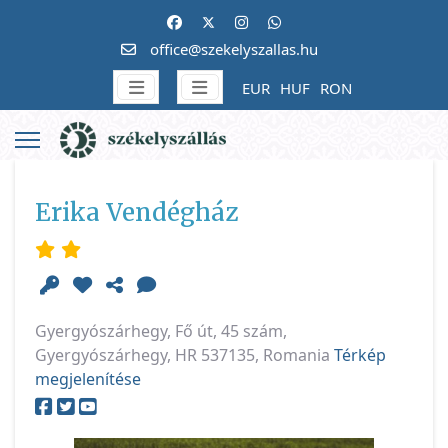
office@szekelyszallas.hu
EUR
HUF
RON
Erika Vendégház
Gyergyószárhegy, Fő út, 45 szám,
Gyergyószárhegy, HR 537135, Romania
Térkép
megjelenítése