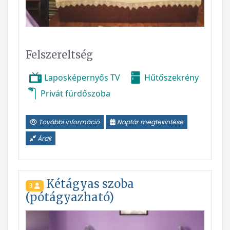
Felszereltség
Laposképernyős TV
Hűtőszekrény
Privát fürdőszoba
További információ
Naptár megtekintése
Árak
Kétágyas szoba
3
(pótágyazható)