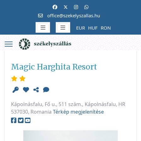
office@szekelyszallas.hu
EUR
HUF
RON
Magic Harghita Resort
Kápolnásfalu, Fő u., 511 szám., Kápolnásfalu, HR
537030, Romania
Térkép megjelenítése