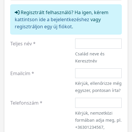
Regisztrált felhasználó? Ha igen, kérem
kattintson ide a bejelentkezéshez
vagy
regisztráljon egy új fiókot
.
Teljes név
*
Család neve és
Keresztnév
Emailcím
*
Kérjük, ellenőrizze még
egyszer, pontosan írta?
Telefonszám
*
Kérjük, nemzetközi
formában adja meg, pl.
+36301234567,