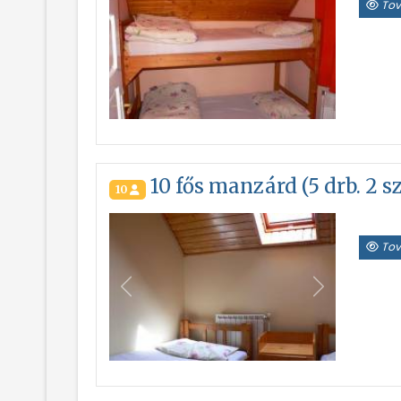
Tov
10 fős manzárd (5 drb. 2 
10
Tov
Vissza
Következő