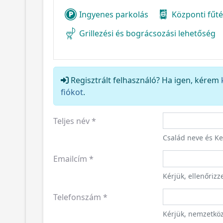
Ingyenes parkolás
Központi fűt
Grillezési és bográcsozási lehetőség
Regisztrált felhasználó? Ha igen, kérem
fiókot
.
Teljes név
*
Család neve és K
Emailcím
*
Kérjük, ellenőriz
Telefonszám
*
Kérjük, nemzetkö