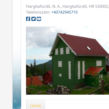
Hargitafürdő, N. A., Hargitafürdő, HR 53000
Telefonszám:
+40742945710
Leírás