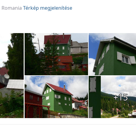
2, Romania
Térkép megjelenítése
+15