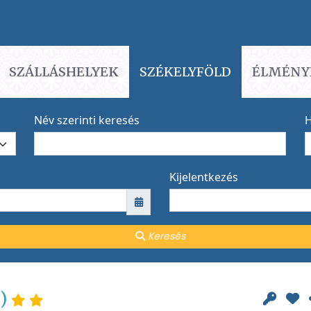
SZÁLLÁSHELYEK
SZÉKELYFÖLD
ÉLMÉNY
Név szerinti keresés
H
Kijelentkezés
Keresés
ő)