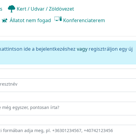
és
Kert / Udvar / Zöldövezet
Állatot nem fogad
Konferenciaterem
kattintson ide a bejelentkezéshez
vagy
regisztráljon egy új
eresztnév
ze még egyszer, pontosan írta?
zi formában adja meg, pl. +36301234567, +40742123456