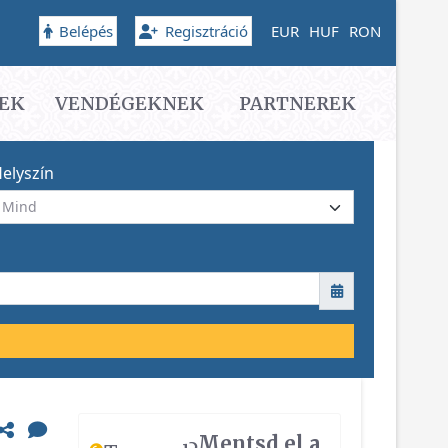
Belépés
Regisztráció
EUR
HUF
RON
EK
VENDÉGEKNEK
PARTNEREK
elyszín
Mentsd el a