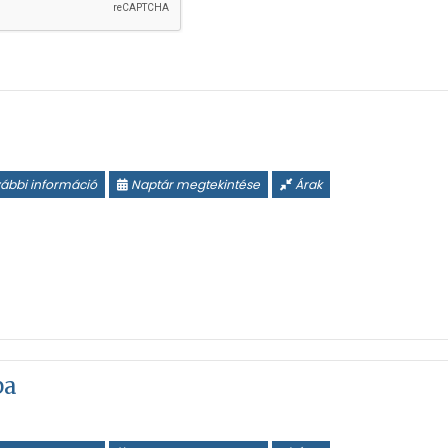
ábbi információ
Naptár megtekintése
Árak
ba