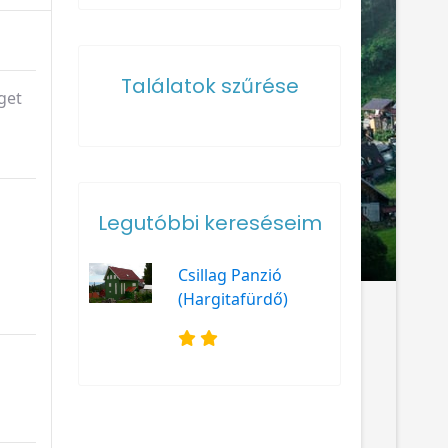
Találatok szűrése
get
Legutóbbi kereséseim
Csillag Panzió
(Hargitafürdő)