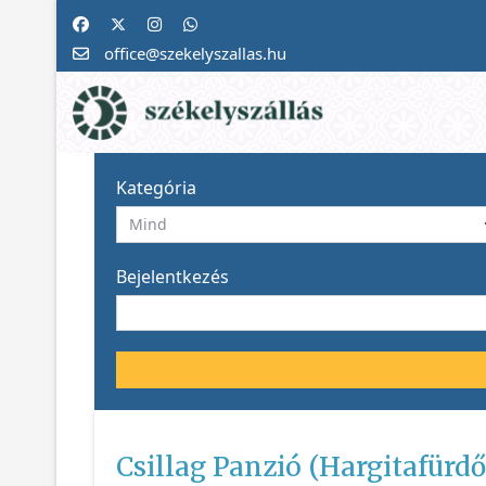
office@szekelyszallas.hu
Kategória
Bejelentkezés
Csillag Panzió (Hargitafürd