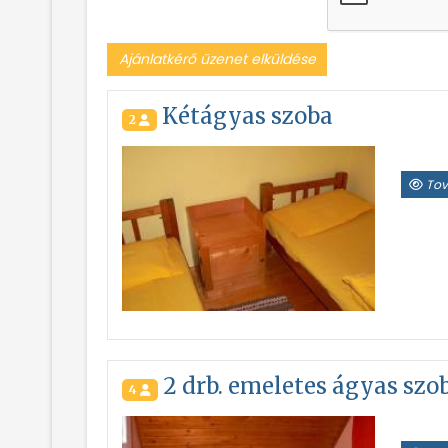
Ajánlatkérő üzenet elküldése
Kétágyas szoba
2
Tov
2 drb. emeletes ágyas szo
4