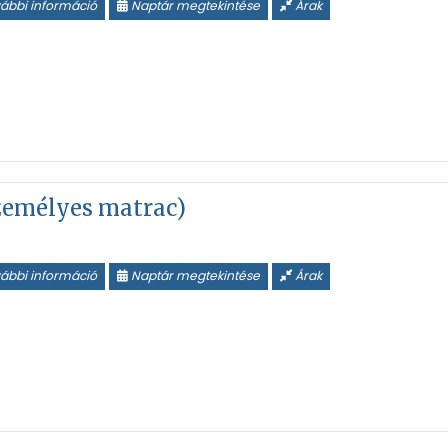
ábbi információ
Naptár megtekintése
Árak
személyes matrac)
ábbi információ
Naptár megtekintése
Árak