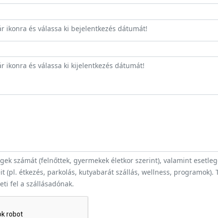
ár ikonra és válassa ki bejelentkezés dátumát!
r ikonra és válassa ki kijelentkezés dátumát!
ek számát (felnőttek, gyermekek életkor szerint), valamint esetle
t (pl. étkezés, parkolás, kutyabarát szállás, wellness, programok).
heti fel a szállásadónak.