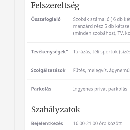
Felszereltség
Összefoglaló
Szobák száma: 6 ( 6 db ké
manzárd rész 5 db kétszem
(minden szobához), TV, kon
Tevékenységek"
Túrázás, téli sportok (sízé
Szolgáltatások
Fűtés, melegvíz, ágyneműc
Parkolás
Ingyenes privát parkolás
Szabályzatok
Bejelentkezés
16:00-21:00 óra között