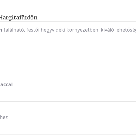
 Hargitafürdőn
n
található, festői hegyvidéki környezetben, kiváló lehetősé
accal
khez