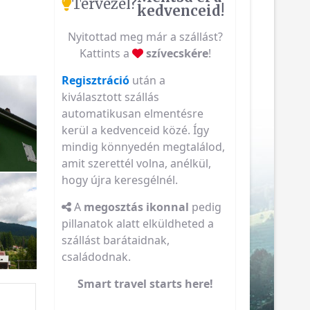
Tervezel?
kedvenceid!
Nyitottad meg már a szállást?
Kattints a
szívecskére
!
Regisztráció
után a
kiválasztott szállás
automatikusan elmentésre
kerül a kedvenceid közé. Így
mindig könnyedén megtalálod,
amit szerettél volna, anélkül,
hogy újra keresgélnél.
A
megosztás ikonnal
pedig
pillanatok alatt elküldheted a
szállást barátaidnak,
családodnak.
Smart travel starts here!