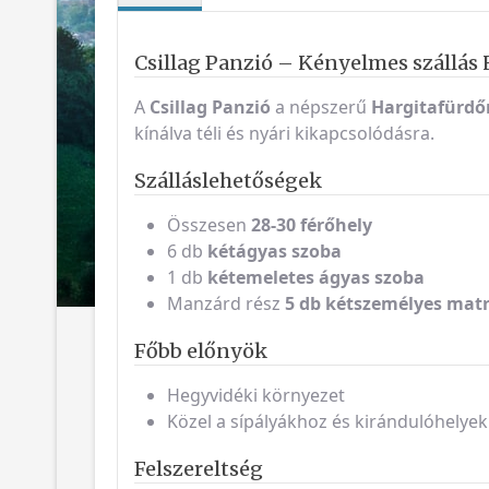
Csillag Panzió – Kényelmes szállás
A
Csillag Panzió
a népszerű
Hargitafürdő
kínálva téli és nyári kikapcsolódásra.
Szálláslehetőségek
Összesen
28-30 férőhely
6 db
kétágyas szoba
1 db
kétemeletes ágyas szoba
Manzárd rész
5 db kétszemélyes matr
Főbb előnyök
Hegyvidéki környezet
Közel a sípályákhoz és kirándulóhelye
Felszereltség