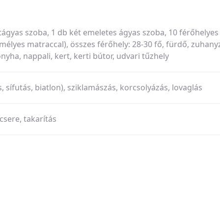
tágyas szoba, 1 db két emeletes ágyas szoba, 10 férőhelyes
élyes matraccal), összes férőhely: 28-30 fő, fürdő, zuhanyz
yha, nappali, kert, kerti bútor, udvari tűzhely
s, sífutás, biatlon), sziklamászás, korcsolyázás, lovaglás
sere, takarítás