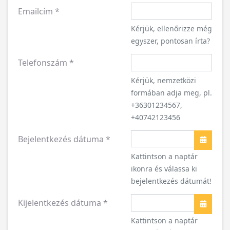
Emailcím
*
Kérjük, ellenőrizze még
egyszer, pontosan írta?
Telefonszám
*
Kérjük, nemzetközi
formában adja meg, pl.
+36301234567,
+40742123456
Bejelentkezés dátuma
*
Naptár
Kattintson a naptár
ikonra és válassa ki
bejelentkezés dátumát!
Kijelentkezés dátuma
*
Naptár
Kattintson a naptár