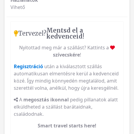
Háziállatok
Vihető
Mentsd el a
Tervezel?
kedvenceid!
Nyitottad meg már a szállást? Kattints a
szívecskére
!
Regisztráció
után a kiválasztott szállás
automatikusan elmentésre kerül a kedvenceid
közé. Így mindig könnyedén megtalálod, amit
szerettél volna, anélkül, hogy újra keresgélnél.
A
megosztás ikonnal
pedig pillanatok alatt
elküldheted a szállást barátaidnak,
családodnak.
Smart travel starts here!