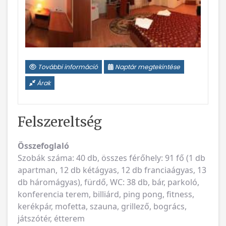
További információ
Naptár megtekintése
Árak
Felszereltség
Összefoglaló
Szobák száma: 40 db, összes férőhely: 91 fő (1 db
apartman, 12 db kétágyas, 12 db franciaágyas, 13
db háromágyas), fürdő, WC: 38 db, bár, parkoló,
konferencia terem, billiárd, ping pong, fitness,
kerékpár, mofetta, szauna, grillező, bogrács,
játszótér, étterem