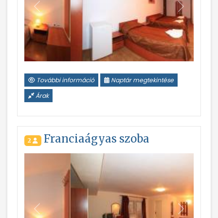
Vissza
Következ
További információ
Naptár megtekintése
Árak
Franciaágyas szoba
2
Vissza
Következ