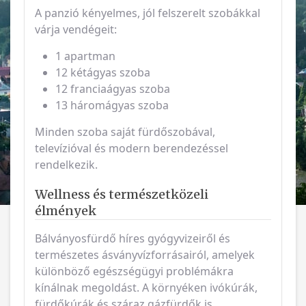
A panzió kényelmes, jól felszerelt szobákkal
várja vendégeit:
1 apartman
12 kétágyas szoba
12 franciaágyas szoba
13 háromágyas szoba
Minden szoba saját fürdőszobával,
televízióval és modern berendezéssel
rendelkezik.
Wellness és természetközeli
élmények
Bálványosfürdő híres gyógyvizeiről és
természetes ásványvízforrásairól, amelyek
különböző egészségügyi problémákra
kínálnak megoldást. A környéken ivókúrák,
fürdőkúrák és száraz gázfürdők is