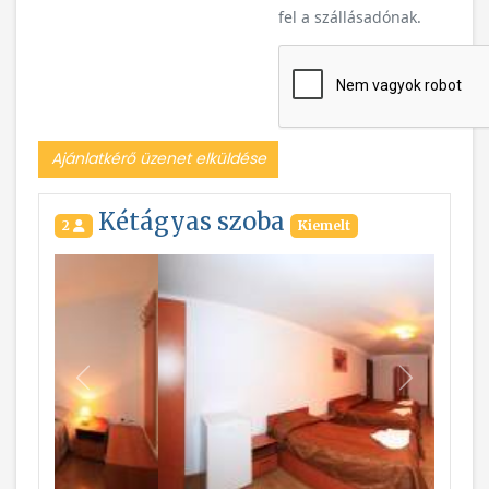
fel a szállásadónak.
Ajánlatkérő üzenet elküldése
Kétágyas szoba
2
Kiemelt
Vissza
Következ