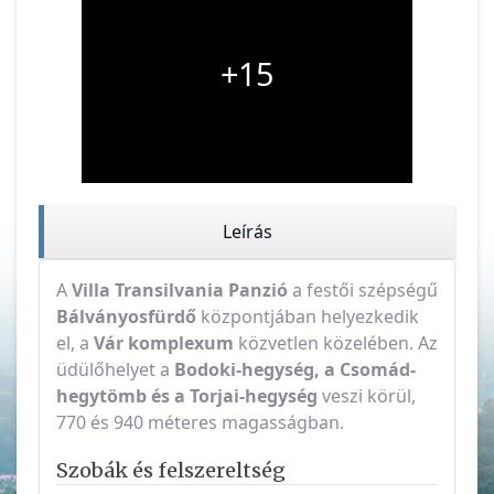
+15
Leírás
A
Villa Transilvania Panzió
a festői szépségű
Bálványosfürdő
központjában helyezkedik
el, a
Vár komplexum
közvetlen közelében. Az
üdülőhelyet a
Bodoki-hegység, a Csomád-
hegytömb és a Torjai-hegység
veszi körül,
770 és 940 méteres magasságban.
Szobák és felszereltség