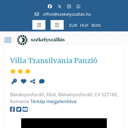
office@szekelyszallas.hu
EUR
HUF
RON
Villa Transilvania Panzió
Bálványosfürdő, Főút, Bálványosfürdő, CV 527160,
Romania
Térkép megjelenítése