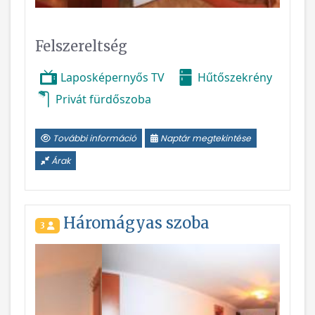
Felszereltség
Laposképernyős TV
Hűtőszekrény
Privát fürdőszoba
További információ
Naptár megtekintése
Árak
Háromágyas szoba
3