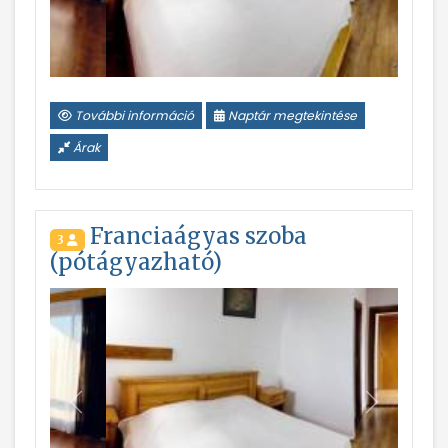
További információ
Naptár megtekintése
Árak
Franciaágyas szoba
3
(pótágyazható)
Vissza
Következ