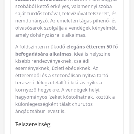
szobából kettő erkélyes, valamennyi szoba
saját fürdőszobával, televízióval felszerelt, és
nemdohányzó. Az emeleten tágas pihenő- és
olvasósarok szolgálja a vendégek kényelmét,
amely dohányzásra is alkalmas.
A földszinten működő
elegáns étterem 50 fő
befogadására alkalmas
, ideális helyszíne
kisebb rendezvényeknek, családi
eseményeknek, üzleti ebédeknek. Az
étteremből és a szezonálisan nyitva tartó
teraszról lélegzetelállító kilátás nyílik a
környező hegyekre. A vendégek helyi,
hagyományos ízeket kóstolhatnak, köztük a
különlegességként tálalt churutos
ángádzsábur levest is.
Felszereltség