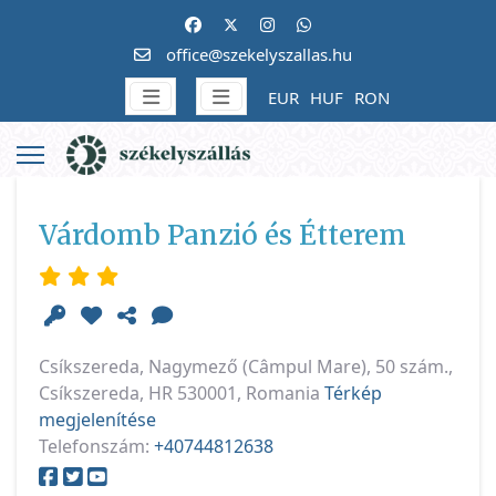
office@szekelyszallas.hu
EUR
HUF
RON
Várdomb Panzió és Étterem
Csíkszereda, Nagymező (Câmpul Mare), 50 szám.,
Csíkszereda, HR 530001, Romania
Térkép
megjelenítése
Telefonszám:
+40744812638