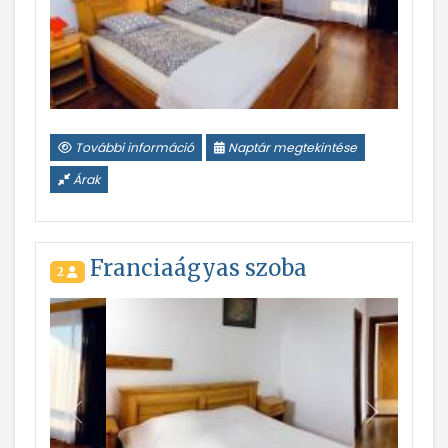
További információ
Naptár megtekintése
Árak
Franciaágyas szoba
2
Vissza
Következ