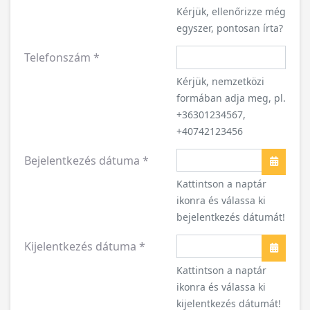
Kérjük, ellenőrizze még
egyszer, pontosan írta?
Telefonszám
*
Kérjük, nemzetközi
formában adja meg, pl.
+36301234567,
+40742123456
Bejelentkezés dátuma
*
Naptár
Kattintson a naptár
ikonra és válassa ki
bejelentkezés dátumát!
Kijelentkezés dátuma
*
Naptár
Kattintson a naptár
ikonra és válassa ki
kijelentkezés dátumát!