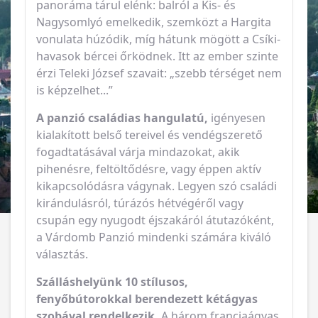
panoráma tárul elénk: balról a Kis- és
Nagysomlyó emelkedik, szemközt a Hargita
vonulata húzódik, míg hátunk mögött a Csíki-
havasok bércei őrködnek. Itt az ember szinte
érzi Teleki József szavait: „szebb térséget nem
is képzelhet...”
A panzió családias hangulatú,
igényesen
kialakított belső tereivel és vendégszerető
fogadtatásával várja mindazokat, akik
pihenésre, feltöltődésre, vagy éppen aktív
kikapcsolódásra vágynak. Legyen szó családi
kirándulásról, túrázós hétvégéről vagy
csupán egy nyugodt éjszakáról átutazóként,
a Várdomb Panzió mindenki számára kiváló
választás.
Szálláshelyünk 10 stílusos,
fenyőbútorokkal berendezett kétágyas
szobával rendelkezik.
A három franciaágyas