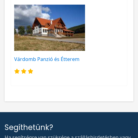
Várdomb Panzió és Étterem
Segíthetünk?
Ha segítségre van szüksége a szálláshirdetésben vagy