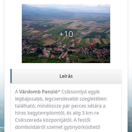
+10
Leírás
A
Várdomb Panzió
* Csíksomlyó egyik
legbájosabb, legcsendesebb szegletében
található, mindössze pár perces sétára a
híres kegytemplomtól, és alig 3 km-re
Csíkszereda központjától. A festői
domboldalról szemet gyönyörködtető