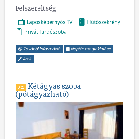
Felszereltség
Laposképernyős TV
Hűtőszekrény
Privát fürdőszoba
További információ
Naptár megtekintése
Árak
Kétágyas szoba
3
(pótágyazható)