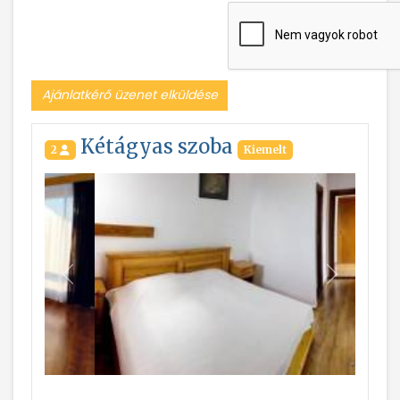
Ajánlatkérő üzenet elküldése
Kétágyas szoba
2
Kiemelt
Vissza
Következ