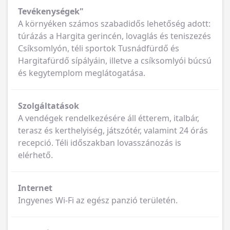
Tevékenységek"
A környéken számos szabadidős lehetőség adott:
túrázás a Hargita gerincén, lovaglás és teniszezés
Csíksomlyón, téli sportok Tusnádfürdő és
Hargitafürdő sípályáin, illetve a csíksomlyói búcsú
és kegytemplom meglátogatása.
Szolgáltatások
A vendégek rendelkezésére áll étterem, italbár,
terasz és kerthelyiség, játszótér, valamint 24 órás
recepció. Téli időszakban lovasszánozás is
elérhető.
Internet
Ingyenes Wi-Fi az egész panzió területén.