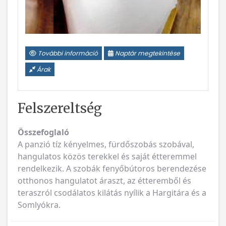
További információ
Naptár megtekintése
Árak
Felszereltség
Összefoglaló
A panzió tíz kényelmes, fürdőszobás szobával,
hangulatos közös terekkel és saját étteremmel
rendelkezik. A szobák fenyőbútoros berendezése
otthonos hangulatot áraszt, az étteremből és
teraszról csodálatos kilátás nyílik a Hargitára és a
Somlyókra.