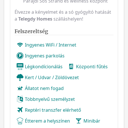
Parajdi Sós Strand és wellness központ
Élvezze a kényelmet és a só gyógyító hatását
a
Telegdy Homes
szálláshelyen!
Felszereltség
Ingyenes WiFi / Internet
Ingyenes parkolás
Légkondícionálás
Központi fűtés
Kert / Udvar / Zöldövezet
Állatot nem fogad
Többnyelvű személyzet
Reptéri transzfer elérhető
Étterem a helyszínen
Minibár