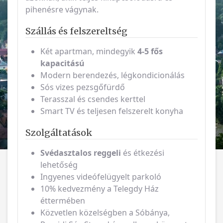
pihenésre vágynak.
Szállás és felszereltség
Két apartman, mindegyik
4-5 fős
kapacitású
Modern berendezés, légkondicionálás
Sós vizes pezsgőfürdő
Terasszal és csendes kerttel
Smart TV és teljesen felszerelt konyha
Szolgáltatások
Svédasztalos reggeli
és étkezési
lehetőség
Ingyenes videófelügyelt parkoló
10% kedvezmény a Telegdy Ház
éttermében
Közvetlen közelségben a Sóbánya,