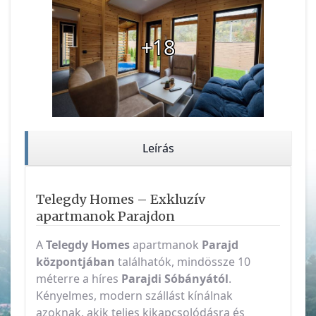
+18
Leírás
Telegdy Homes – Exkluzív
apartmanok Parajdon
A
Telegdy Homes
apartmanok
Parajd
központjában
találhatók, mindössze 10
méterre a híres
Parajdi Sóbányától
.
Kényelmes, modern szállást kínálnak
azoknak, akik teljes kikapcsolódásra és