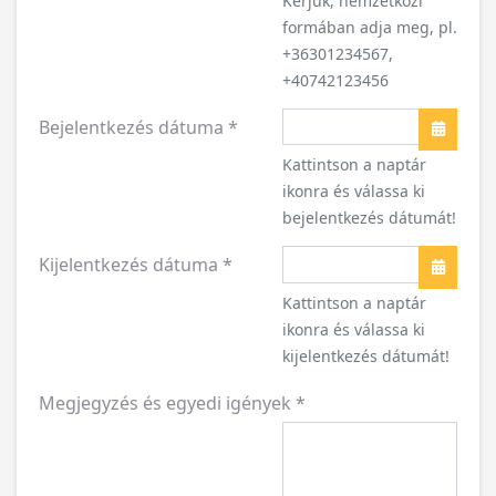
Kérjük, nemzetközi
formában adja meg, pl.
+36301234567,
+40742123456
Bejelentkezés dátuma
*
Naptár
Kattintson a naptár
ikonra és válassa ki
bejelentkezés dátumát!
Kijelentkezés dátuma
*
Naptár
Kattintson a naptár
ikonra és válassa ki
kijelentkezés dátumát!
Megjegyzés és egyedi igények
*