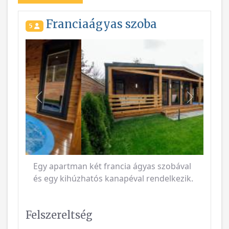
Franciaágyas szoba
5
Vissza
Következ
Egy apartman két francia ágyas szobával
és egy kihúzhatós kanapéval rendelkezik.
Felszereltség