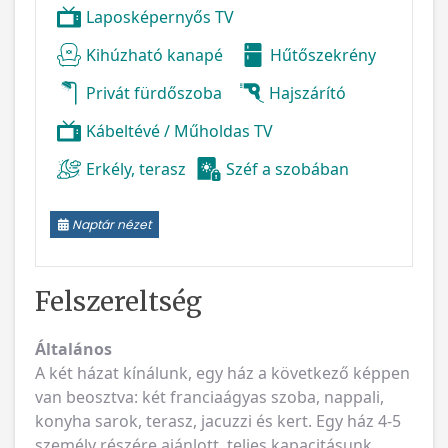
Laposképernyős TV
Kihúzható kanapé
Hűtőszekrény
Privát fürdőszoba
Hajszárító
Kábeltévé / Műholdas TV
Erkély, terasz
Széf a szobában
Naptár nézet
Felszereltség
Általános
A két házat kínálunk, egy ház a következő képpen
van beosztva: két franciaágyas szoba, nappali,
konyha sarok, terasz, jacuzzi és kert. Egy ház 4-5
személy részére ajánlott, teljes kapacitásunk