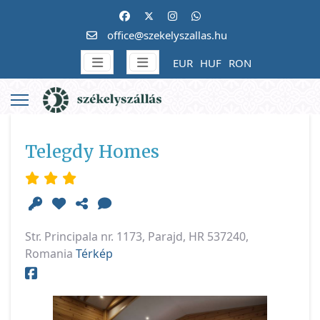
office@szekelyszallas.hu
EUR
HUF
RON
Telegdy Homes
Str. Principala nr. 1173, Parajd, HR 537240,
Romania
Térkép