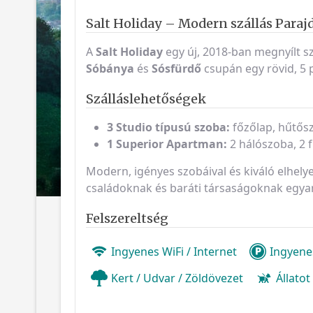
Salt Holiday – Modern szállás Paraj
A
Salt Holiday
egy új, 2018-ban megnyílt s
Sóbánya
és
Sósfürdő
csupán egy rövid, 5 p
Szálláslehetőségek
3 Studio típusú szoba:
főzőlap, hűtősz
1 Superior Apartman:
2 hálószoba, 2 
Modern, igényes szobáival és kiváló elhel
családoknak és baráti társaságoknak egya
Felszereltség
Ingyenes WiFi / Internet
Ingyene
Kert / Udvar / Zöldövezet
Állato