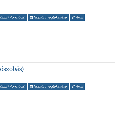
ábbi információ
Naptár megtekintése
Árak
lószobás)
ábbi információ
Naptár megtekintése
Árak