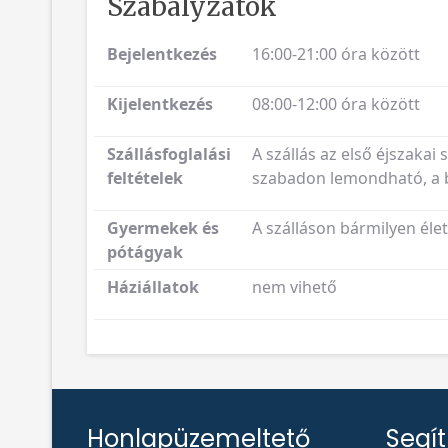
Szabályzatok
Bejelentkezés
16:00-21:00 óra között
Kijelentkezés
08:00-12:00 óra között
Szállásfoglalási
A szállás az első éjszakai 
feltételek
szabadon lemondható, a be
Gyermekek és
A szálláson bármilyen él
pótágyak
Háziállatok
nem vihető
Honlapüzemeltető
Segí