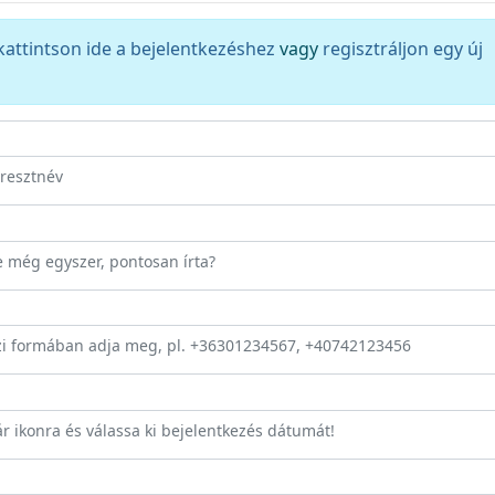
kattintson ide a bejelentkezéshez
vagy
regisztráljon egy új
eresztnév
ze még egyszer, pontosan írta?
zi formában adja meg, pl. +36301234567, +40742123456
ár ikonra és válassa ki bejelentkezés dátumát!