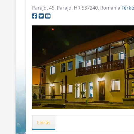
Parajd, 45, Parajd, HR 537240, Romania
Térké
Leírás