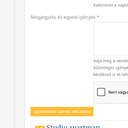
Kattintson a naptá
Megjegyzés és egyedi igények
*
Adja meg a vendég
különleges igényei
kérdéseit is itt te
Ajánlatkérő üzenet elküldése
Studio apartman