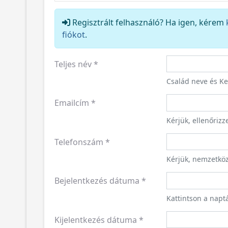
Regisztrált felhasználó? Ha igen, kérem
fiókot
.
Teljes név
*
Család neve és K
Emailcím
*
Kérjük, ellenőriz
Telefonszám
*
Kérjük, nemzetkö
Bejelentkezés dátuma
*
Kattintson a napt
Kijelentkezés dátuma
*