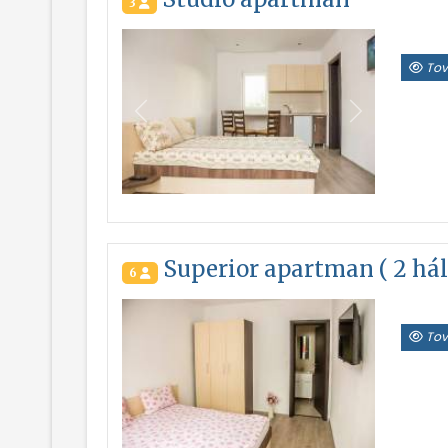
3
Tov
Vissza
Következő
Superior apartman ( 2 há
6
Tov