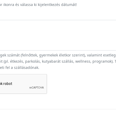
r ikonra és válassa ki kijelentkezés dátumát!
ek számát (felnőttek, gyermekek életkor szerint), valamint esetle
t (pl. étkezés, parkolás, kutyabarát szállás, wellness, programok).
heti fel a szállásadónak.