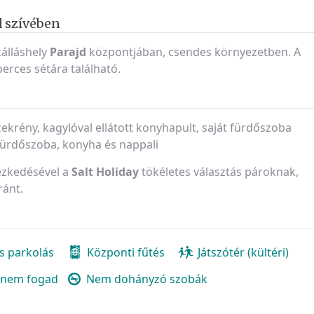
d szívében
zálláshely
Parajd
központjában, csendes környezetben. A
erces sétára található.
ekrény, kagylóval ellátott konyhapult, saját fürdőszoba
fürdőszoba, konyha és nappali
yezkedésével a
Salt Holiday
tökéletes választás pároknak,
ránt.
s parkolás
Központi fűtés
Játszótér (kültéri)
t nem fogad
Nem dohányzó szobák