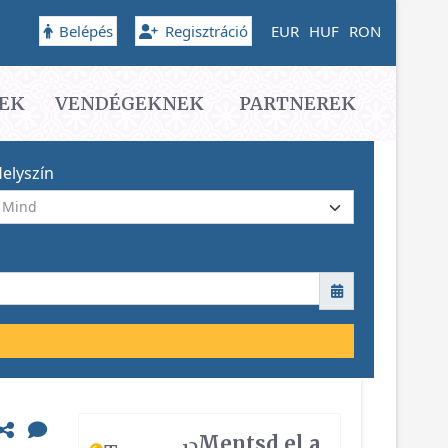
Belépés
Regisztráció
EUR
HUF
RON
EK
VENDÉGEKNEK
PARTNEREK
elyszín
Mentsd el a