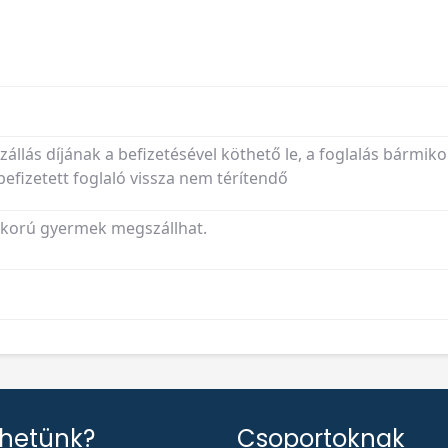
szállás díjának a befizetésével köthető le, a foglalás bármiko
fizetett foglaló vissza nem térítendő
etkorú gyermek megszállhat.
thetünk?
Csoportoknak