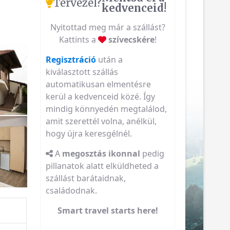
Tervezel?
kedvenceid!
Nyitottad meg már a szállást?
Kattints a
szívecskére
!
Regisztráció
után a
kiválasztott szállás
automatikusan elmentésre
kerül a kedvenceid közé. Így
mindig könnyedén megtalálod,
amit szerettél volna, anélkül,
hogy újra keresgélnél.
A
megosztás ikonnal
pedig
pillanatok alatt elküldheted a
szállást barátaidnak,
családodnak.
Smart travel starts here!