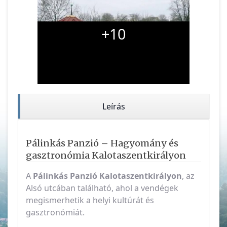
+10
Leírás
Pálinkás Panzió – Hagyomány és
gasztronómia Kalotaszentkirályon
A
Pálinkás Panzió
Kalotaszentkirályon
, az
Alsó utcában található, ahol a vendégek
megismerhetik a helyi kultúrát és
gasztronómiát.