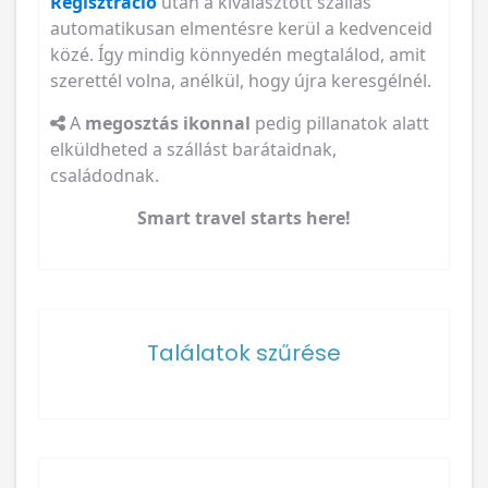
Regisztráció
után a kiválasztott szállás
automatikusan elmentésre kerül a kedvenceid
közé. Így mindig könnyedén megtalálod, amit
szerettél volna, anélkül, hogy újra keresgélnél.
A
megosztás ikonnal
pedig pillanatok alatt
elküldheted a szállást barátaidnak,
családodnak.
Smart travel starts here!
Találatok szűrése