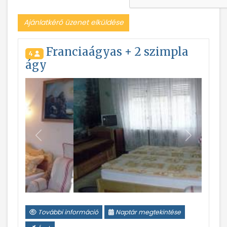
Ajánlatkérő üzenet elküldése
Franciaágyas + 2 szimpla
4
ágy
Vissza
Következ
További információ
Naptár megtekintése