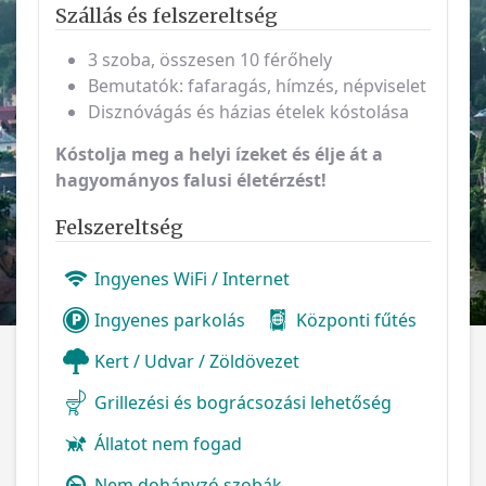
Szállás és felszereltség
3 szoba, összesen 10 férőhely
Bemutatók: fafaragás, hímzés, népviselet
Disznóvágás és házias ételek kóstolása
Kóstolja meg a helyi ízeket és élje át a
hagyományos falusi életérzést!
Felszereltség
Ingyenes WiFi / Internet
Ingyenes parkolás
Központi fűtés
Kert / Udvar / Zöldövezet
Grillezési és bográcsozási lehetőség
Állatot nem fogad
Nem dohányzó szobák