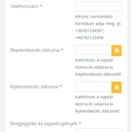
Telefonszám
*
Kérjük, nemzetközi
formában adja meg, pl.
+36301234567,
+40742123456
Bejelentkezés dátuma
*
Naptár
Kattintson a naptár
ikonra és válassa ki
bejelentkezés dátumát!
Kijelentkezés dátuma
*
Naptár
Kattintson a naptár
ikonra és válassa ki
kijelentkezés dátumát!
Megjegyzés és egyedi igények
*