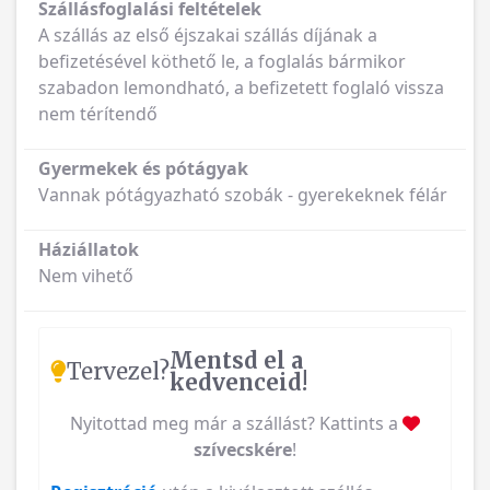
Szállásfoglalási feltételek
A szállás az első éjszakai szállás díjának a
befizetésével köthető le, a foglalás bármikor
szabadon lemondható, a befizetett foglaló vissza
nem térítendő
Gyermekek és pótágyak
Vannak pótágyazható szobák - gyerekeknek félár
Háziállatok
Nem vihető
Mentsd el a
Tervezel?
kedvenceid!
Nyitottad meg már a szállást? Kattints a
szívecskére
!