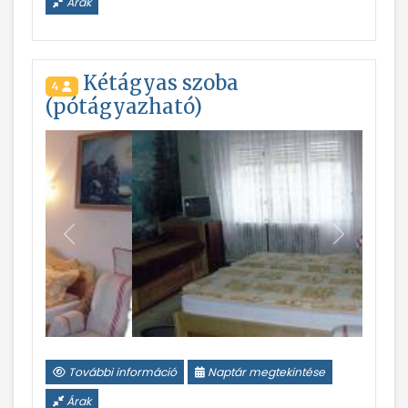
Árak
Kétágyas szoba
4
(pótágyazható)
Vissza
Következ
További információ
Naptár megtekintése
Árak